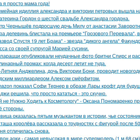
а я просто мама года!
мейная идиллия александра и виктории петровых вышла н
атерина Гордон о шестой свадьбе Александра гордона.
тр Чернышёв подросшую дочь Милу от анастасии Заворотн
ра делевинь блистала на премьере "Грозового Перевала", в
азвод Спустя 19 лет Брака" - звезда "дикого ангела" Факун
сса со своей супругой Марией сусини.
парацци опубликовали неудачные фото бритни Спирс и рас
линарный промах: когда десерт летит не туда.
-Летняя Анджелина, дочь Виктории Бони, проводит новогодн
дским миллиардером Алексом смёрфитом.
azon показал Софи Тернер в образе Лары крофт для будущ
джи решила, что просто кататься - это скучно.
й не Нужно Ходить к Косметологу" - Оксана Пономаренко при
её стороны.
вица оказалась пятым музыкантом в истории, чье состоян
таша королёва рассказала о трудностях с фигурой после 50
ня отличилась снова.
вон аоки - самая невысокая в мире супермодель (1 м 68 см)