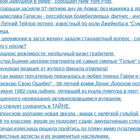
вой Девушкой в Мире", сообщает New York Post.
парацци засняли 37-летнюю ану де Армас без макияжа в д
адислава Галаган - российская бодибилдерша, фитнес - ин
-Летний Тейлор лотнер, известный по роли Джейкоба в "Сум
нца.
 церемонии в загсе жениху задали стандартный вопрос - сог
то с носом?
радокс вежливости: необычный визит грабителя.
стра Бьянки цензори повторила её самые смелые "Голые" 
кундная реакция от жуткого финала отделила!
ган маркл трогательно призналась в любви принцу Гарри и 
ризнаю Свою Ошибку" - 38-летний комик Денис Дорохов по
 июня 1982 года лайнер, летевший из куала-лумпура в перт,
шенного неожиданно активировавшимся вулканом.
о следует сохранять в ТАЙНЕ.
японском зоопарке новая звезда - макак с нелёгкой судьбой.
ё по классике, вроде он подходит сзади, аккуратненько стя
рячая кудесница решила пройтись по пляжу мимо пузатиков 
вестные артисты и их знаменитые наследники.