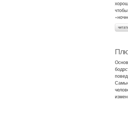
хорош
чтобы
«ночн
читат
Плю
Основ
бодрс
повед
Самые
челов
измен