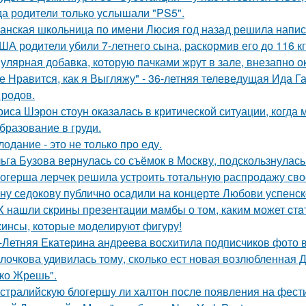
да родители только услышали "PS5".
анская школьница по имени Люсия год назад решила напис
ША родители убили 7-летнего сына, раскормив его до 116 кг
улярная добавка, которую пачками жрут в зале, внезапно 
е Нравится, как я Выгляжу" - 36-летняя телеведущая Ида Г
 родов.
риса Шэрон стоун оказалась в критической ситуации, когда
бразование в груди.
лодание - это не только про еду.
ьга Бузова вернулась со съёмок в Москву, подскользнулась
огерша лерчек решила устроить тотальную распродажу сво
ну седокову публично осадили на концерте Любови успенск
X нашли скрины презентации мaмбы о том, каким может cтa
инсы, которые моделируют фигуру!
-Летняя Екатерина андреева восхитила подписчиков фото в
лочкова удивилась тому, сколько ест новая возлюбленная 
ко Жрешь".
стралийскую блогершу ли халтон после появления на фест