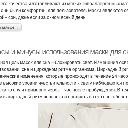
его качества изготавливают из мягких гипоаллергенных м
 они были комфортны для пользователя. Маски являются с
ой» сон, даже если за окном ясный день.
ь дальше →
сы и минусы использования маски для сн
ная цель масок для сна – блокировать свет. Изменения осв
твовании, сне и циркадном ритме организма. Циркадный рит
енческие изменения, которые происходят в течение 24 часов .
 высокие уровни чувствительности к свету наблюдаются пр
ека ко сну и примерно через 1 час после пробуждения. В те
ить циркадный ритм человека и повлиять на его способност