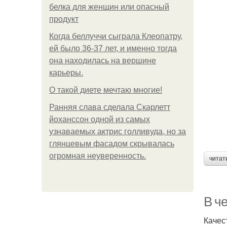
белка для женщин или опасный
продукт
Когда беллуччи сыграла Клеопатру,
ей было 36-37 лет, и именно тогда
она находилась на вершине
карьеры.
О такой диете мечтаю многие!
Ранняя слава сделала Скарлетт
йоханссон одной из самых
узнаваемых актрис голливуда, но за
глянцевым фасадом скрывалась
огромная неуверенность.
читат
В че
Качес