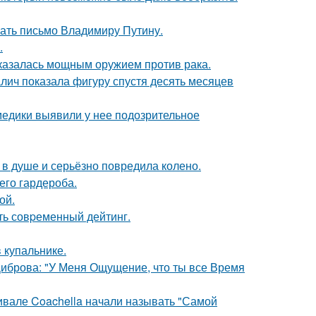
ать письмо Владимиру Путину.
.
оказалась мощным оружием против рака.
алич показала фигуру спустя десять месяцев
 медики выявили у нее подозрительное
 в душе и серьёзно повредила колено.
его гардероба.
ой.
ть совpеменный дейтинг.
 купальнике.
Диброва: "У Меня Ощущение, что ты все Время
ивале Coachella начали называть "Самой