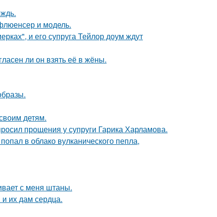
ождь.
флюенсер и модель.
ерках", и его супруга Тейлор доум ждут
ласен ли он взять её в жёны.
образы.
своим детям.
просил прощения у супруги Гарика Харламова.
 попал в облако вулканического пепла,
гивает с меня штаны.
и их дам сердца.