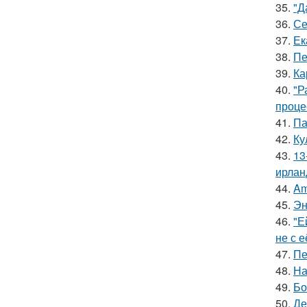
35.
"Д
36.
Се
37.
Ек
38.
Пе
39.
Ка
40.
"Р
проце
41.
Па
42.
Ку
43.
13
ирлан
44.
Am
45.
Эн
46.
"Е
не с 
47.
Пе
48.
На
49.
Бо
50.
Де