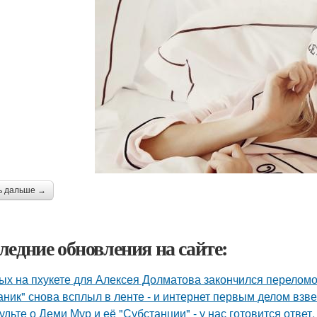
ь дальше →
ледние обновления на сайте:
ых на пхукете для Алексея Долматова закончился переломо
аник" снова всплыл в ленте - и интернет первым делом взве
удьте о Деми Мур и её "Субстанции" - у нас готовится отве