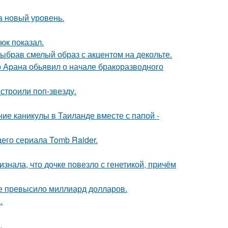
а новый уровень.
юк показал.
ыбрав смелый образ с акцентом на декольте.
до Арана обьявил о начале бракоразводного
строили поп-звезду.
ие каникулы в Таиланде вместе с папой -
его сериала Tomb Raider.
знала, что дочке повезло с генетикой, причём
ие превысило миллиард долларов.
.
.