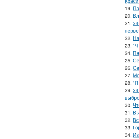
Краси
19.
Па
20.
Вл
21.
34
перве
22.
На
23.
"Ч
24.
Па
25.
Се
26.
Се
27.
Ме
28.
"П
29.
24
выбро
30.
Чт
31.
В 
32.
Вс
33.
Го
34.
Из