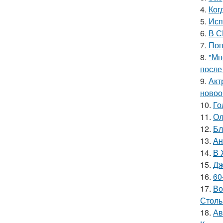
4.
Ког
5.
Исп
6.
В С
7.
Поп
8.
"Мн
после
9.
Акт
новоо
10.
Го
11.
Ол
12.
Бл
13.
Ан
14.
В 
15.
Дж
16.
60
17.
Во
Столь
18.
Ав