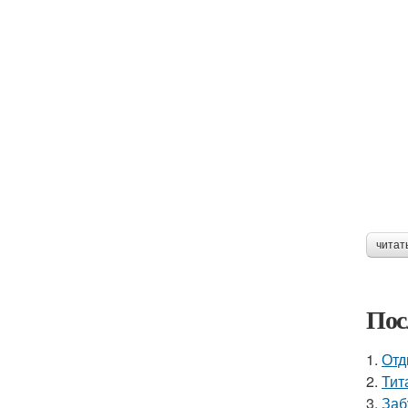
читат
Пос
1.
Отд
2.
Тит
3.
Заб