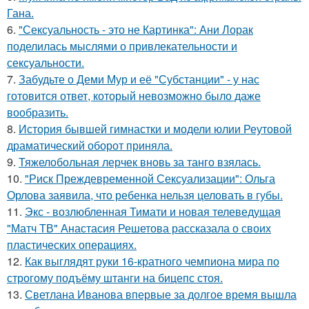
Гана.
6.
"Сексуальность - это не Картинка": Ани Лорак
поделилась мыслями о привлекательности и
сексуальности.
7.
Забудьте о Деми Мур и её "Субстанции" - у нас
готовится ответ, который невозможно было даже
вообразить.
8.
История бывшей гимнастки и модели юлии Реутовой
драматический оборот приняла.
9.
Тяжелобольная лерчек вновь за танго взялась.
10.
"Риск Преждевременной Сексуализации": Ольга
Орлова заявила, что ребенка нельзя целовать в губы.
11.
Экс - возлюбленная Тимати и новая телеведущая
"Матч ТВ" Анастасия Решетова рассказала о своих
пластических операциях.
12.
Как выглядят руки 16-кратного чемпиона мира по
строгому подъёму штанги на бицепс стоя.
13.
Светлана Иванова впервые за долгое время вышла