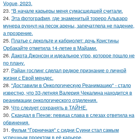
Vogue, 2023.
23.
"В начале карьеры меня сумасшедшей считали.
24.
Эта фотография, где знаменитый тореро Альваро
мунера рухнул на песок арены, запечатлела не падение,
а прозрение.
25.
Платье с декольте и кабриолет: дочь Кристины
Орбакайте отметила 14-летие в Майами.
26.
Дакота Джонсон и идеальное утро, которое пошло не
по плану.
27.
Райан гослинг сделал редкое признание о личной
жизни с Евой мендес.
28.
"Доставили в Онкологическую Реанимацию" - стало
известно, что 33-летняя Валерия Чекалина находится в
реанимации онкологического отделения.
29.
Что следует сохранять в ТАЙНЕ.
30.
Скандал в Пензе: певица слава в слезах ответила на
обвинения.
31.
Фильм "Горничная" с сидни Суини стал самым
успешным проектом в её карьере.