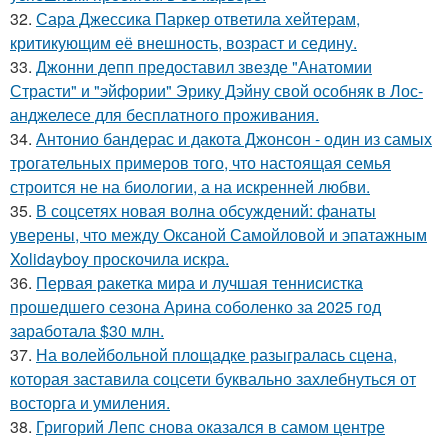
32.
Сара Джессика Паркер ответила хейтерам,
критикующим её внешность, возраст и седину.
33.
Джонни депп предоставил звезде "Анатомии
Страсти" и "эйфории" Эрику Дэйну свой особняк в Лос-
анджелесе для бесплатного проживания.
34.
Антонио бандерас и дакота Джонсон - один из самых
трогательных примеров того, что настоящая семья
строится не на биологии, а на искренней любви.
35.
В соцсетях новая волна обсуждений: фанаты
уверены, что между Оксаной Самойловой и эпатажным
Xolidayboy проскочила искра.
36.
Первая ракетка мира и лучшая теннисистка
прошедшего сезона Арина соболенко за 2025 год
заработала $30 млн.
37.
На волейбольной площадке разыгралась сцена,
которая заставила соцсети буквально захлебнуться от
восторга и умиления.
38.
Григорий Лепс снова оказался в самом центре