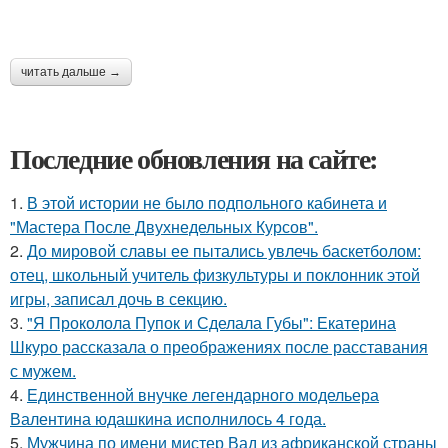
читать дальше →
Последние обновления на сайте:
1.
В этой истории не было подпольного кабинета и
"Мастера После Двухнедельных Курсов".
2.
До мировой славы ее пытались увлечь баскетболом:
отец, школьный учитель физкультуры и поклонник этой
игры, записал дочь в секцию.
3.
"Я Проколола Пупок и Сделала Губы": Екатерина
Шкуро рассказала о преображениях после расставания
с мужем.
4.
Единственной внучке легендарного модельера
Валентина юдашкина исполнилось 4 года.
5.
Мужчина по имени мистер Вад из африканской страны