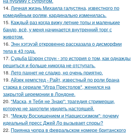
на публику с супругом.
14.
Личная жизнь Михаила галустяна, известного по
комедийным ролям, кардинально изменилась.
15.
Каждый раз когда вижу летние топы и маленькие
бандо, всё, у меня начинается внутренний торг с
животом.
16.
Энн хэтэуэй откровенно рассказала о дисморфии
тела в 43 года.
17.
Судьба Шэрон стоун - это история о том, как однажды
решиться и больше никогда не отступать.
18.
Лето пахнет не сладко, но очень приятно.
19.
Айзек хемпстед - Райт, известный по роли брана
старка в сериале "Игра Престолов", женился на
закрытой церемонии в Лондоне.
20.
"Маска, я Тебя не Знаю": трагедия стримерши,
которую не захотели увидеть настоящей.
21.
"Между Восхищением и Нарциссизмом": почему
идеальный пресс Джей Ло вызывает споры?
22.
Приянка чопра в февральском номере британского