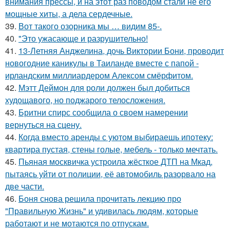
внимания прессы, и на этот раз поводом стали не его
мощные хиты, а дела сердечные.
39.
Вот такого озорника мы … видим 85-.
40.
"Это ужасающе и разрушительно!
41.
13-Летняя Анджелина, дочь Виктории Бони, проводит
новогодние каникулы в Таиланде вместе с папой -
ирландским миллиардером Алексом смёрфитом.
42.
Мэтт Деймон для роли должен был добиться
худощавого, но поджарого телосложения.
43.
Бритни спирс сообщила о своем намерении
вернуться на сцену.
44.
Когда вместо аренды с уютом выбираешь ипотеку:
квартира пустая, стены голые, мебель - только мечтать.
45.
Пьяная москвичка устроила жёсткое ДТП на Мкад,
пытаясь уйти от полиции, её автомобиль разорвало на
две части.
46.
Боня снова решила прочитать лекцию про
"Правильную Жизнь" и удивилась людям, которые
работают и не мотаются по отпускам.