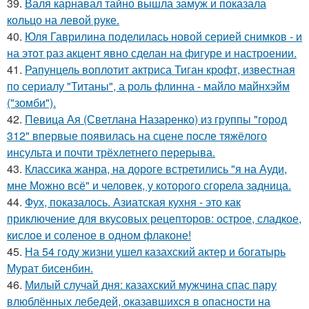
39.
Валя карнавал тайно вышла замуж и показала
кольцо на левой руке.
40.
Юля Гаврилина поделилась новой серией снимков - и
на этот раз акцент явно сделан на фигуре и настроении.
41.
Рапунцель воплотит актриса Тиган крофт, известная
по сериалу "Титаны", а роль флинна - майло майнхэйм
("зомби").
42.
Певица Ая (Светлана Назаренко) из группы "город
312" впервые появилась на сцене после тяжёлого
инсульта и почти трёхлетнего перерыва.
43.
Классика жанра, на дороге встретились "я на Ауди,
мне Можно всё" и человек, у которого сгорела задница.
44.
Фух, показалось. Азиатская кухня - это как
приключение для вкусовых рецепторов: острое, сладкое,
кислое и соленое в одном флаконе!
45.
На 54 году жизни ушел казахский актер и богатырь
Мурат бисенбин.
46.
Милый случай дня: казахский мужчина спас пару
влюблённых лебедей, оказавшихся в опасности на