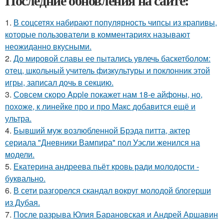
Последние обновления на сайте:
1.
В соцсетях набирают популярность чипсы из крапивы,
которые пользователи в комментариях называют
неожиданно вкусными.
2.
До мировой славы ее пытались увлечь баскетболом:
отец, школьный учитель физкультуры и поклонник этой
игры, записал дочь в секцию.
3.
Совсем скоро Apple покажет нам 18-е айфоны, но,
похоже, к линейке про и про Макс добавится ещё и
ультра.
4.
Бывший муж возлюбленной Брэда питта, актер
сериала "Дневники Вампира" пол Уэсли женился на
модели.
5.
Екатерина андреева пьёт кровь ради молодости -
буквально.
6.
В сети разгорелся скандал вокруг молодой блогерши
из Дубая.
7.
После разрыва Юлия Барановская и Андрей Аршавин