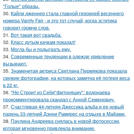
"Голые" образы.
30.
Кайли дженнер стала главной героиней весеннего
номера Vanity Fair - и это тот случай, когда эстетика
говорит громче слов.
31.
Вот такая вот свадьба.
32.
Класс дутым качкам показал!
33.
Могла бы и подыграть ему.
34.
Современные тенденции в одежде удивление
вызывают.
35.
Знаменитая актриса Светлана Пермякова показала
свежие фотографии, на которых заметна её потеря веса
в 22 кг.
36.
"Не Строит из Себя"фитоняшку": водонаева
прокомментировала скандал с Анной Семенович.
37.
Счастливая 44-летняя Джессика альба и ее новый
парень 33-летний Дэнни Рамирес на отдыхе в Майами.
38.
Паулина Андреева снялась в новой фотосессии,
которая мгновенно привлекла внимание.