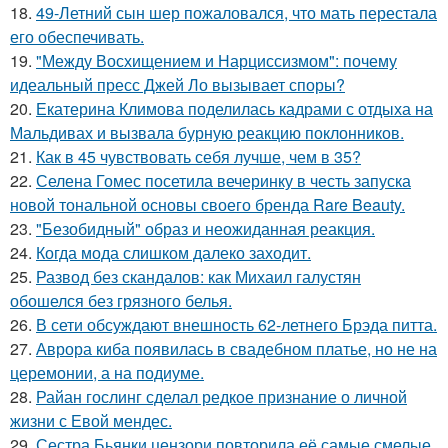
18.
49-Летний сын шер пожаловался, что мать перестала
его обеспечивать.
19.
"Между Восхищением и Нарциссизмом": почему
идеальный пресс Джей Ло вызывает споры?
20.
Екатерина Климова поделилась кадрами с отдыха на
Мальдивах и вызвала бурную реакцию поклонников.
21.
Как в 45 чувствовать себя лучше, чем в 35?
22.
Селена Гомес посетила вечеринку в честь запуска
новой тональной основы своего бренда Rare Beauty.
23.
"Безобидный" образ и неожиданная реакция.
24.
Когда мода слишком далеко заходит.
25.
Развод без скандалов: как Михаил галустян
обошелся без грязного белья.
26.
В сети обсуждают внешность 62-летнего Брэда питта.
27.
Аврора киба появилась в свадебном платье, но не на
церемонии, а на подиуме.
28.
Райан гослинг сделал редкое признание о личной
жизни с Евой мендес.
29.
Сестра Бьянки цензори повторила её самые смелые