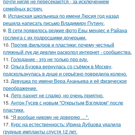
почти нигде не пересекаются - за исключением
семейных встреч.
8.
Испанская школьница по имени Люсия год назад
решила написать письмо Владимиру Путину.
9.
В сети появилось редкие фото Евы мендес и Райана
гослинга с их подросшими дочерьми.
10.
Против фильтров и пластики: почему честный
пляжный лук ди девлин расколол интернет - сообщества.
11.
Голодание - это не только про еду.
12.
Ольга Бузова вернулась со съёмок в Москву,
подскользнулась в душе и серьёзно повредила колено.
13.
Девушка по имени Вера Ананьева и её физическое
преображение.
14.
Лето пахнет не сладко, но очень приятно.
15.
Антон Гусев с новым "Открытым Взглядом" после
пластики.
16.
"Я вообще никому не доверяю …".
17.
Курс на естественность: Ирина Дубцова удалила
грудные импланты спустя 12 лет.