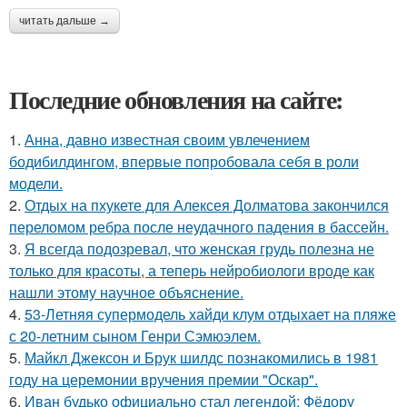
читать дальше →
Последние обновления на сайте:
1.
Анна, давно известная своим увлечением
бодибилдингом, впервые попробовала себя в роли
модели.
2.
Отдых на пхукете для Алексея Долматова закончился
переломом ребра после неудачного падения в бассейн.
3.
Я всегда подозревал, что женская грудь полезна не
только для красоты, а теперь нейробиологи вроде как
нашли этому научное объяснение.
4.
53-Летняя супермодель хайди клум отдыхает на пляже
с 20-летним сыном Генри Сэмюэлем.
5.
Майкл Джексон и Брук шилдс познакомились в 1981
году на церемонии вручения премии "Оскар".
6.
Иван будько официально стал легендой: Фёдору