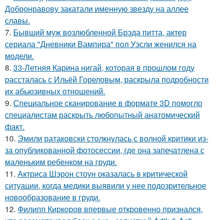
Добронравову закатали именную звезду на аллее
славы.
7.
Бывший муж возлюбленной Брэда питта, актер
сериала "Дневники Вампира" пол Уэсли женился на
модели.
8.
33-Летняя Карина нигай, которая в прошлом году
рассталась с Ильёй Гореловым, раскрыла подробности
их абьюзивных отношений.
9.
Специальное сканирование в формате 3D помогло
специалистам раскрыть любопытный анатомический
факт.
10.
Эмили ратаковски столкнулась с волной критики из-
за опубликованной фотосессии, где она запечатлена с
маленьким ребенком на груди.
11.
Актриса Шэрон стоун оказалась в критической
ситуации, когда медики выявили у нее подозрительное
новообразование в груди.
12.
Филипп Киркоров впервые откровенно признался,