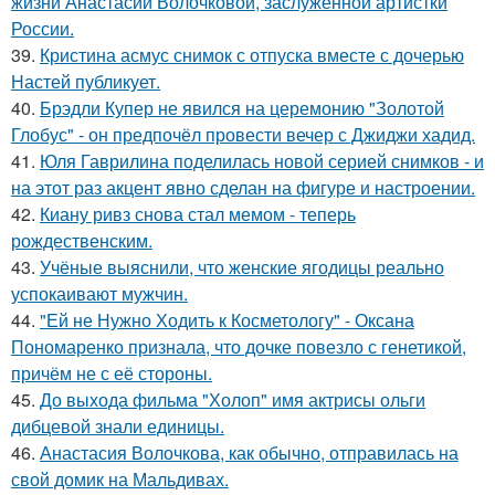
жизни Анастасии Волочковой, заслуженной артистки
России.
39.
Кристина асмус снимок с отпуска вместе с дочерью
Настей публикует.
40.
Брэдли Купер не явился на церемонию "Золотой
Глобус" - он предпочёл провести вечер с Джиджи хадид.
41.
Юля Гаврилина поделилась новой серией снимков - и
на этот раз акцент явно сделан на фигуре и настроении.
42.
Киану ривз снова стал мемом - теперь
рождественским.
43.
Учёные выяснили, что женские ягодицы реально
успокаивают мужчин.
44.
"Ей не Нужно Ходить к Косметологу" - Оксана
Пономаренко признала, что дочке повезло с генетикой,
причём не с её стороны.
45.
До выхода фильма "Холоп" имя актрисы ольги
дибцевой знали единицы.
46.
Анастасия Волочкова, как обычно, отправилась на
свой домик на Мальдивах.