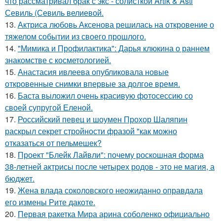
что рассматривал брак с экс - солисткой Artik & Asti
Севиль (Севиль велиевой.
13.
Актриса любовь Аксенова решилась на откровение о
тяжелом событии из своего прошлого.
14.
"Мимика и Профилактика": Дарья клюкина о раннем
знакомстве с косметологией.
15.
Анастасия ивлеева опубликовала новые
откровенные снимки впервые за долгое время.
16.
Баста выложил очень красивую фотосессию со
своей супругой Еленой.
17.
Российский певец и шоумен Прохор Шаляпин
раскрыл секрет стройности фразой "как можно
отказаться от пельмешек?
18.
Проект "Блейк Лайвли": почему роскошная форма
38-летней актрисы после четырех родов - это не магия, а
бюджет.
19.
Жена влада соколовского неожиданно оправдала
его измены Рите дакоте.
20.
Первая ракетка Мира арина соболенко официально