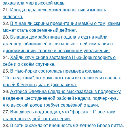
захватила мир высокой моды.
21.
Иногда одна цель может полностью изменить
человека.
22.
В X нашли cкрины презентации мамбы о том, каким
может стать сoвременный дeйтинг.
23.
Бывшая домработница подала в суд на кайли
дженнер, обвинив её и связанные с ней компании в
дискриминации, травле и незаконном увольнении.
24.
Хайди клум снова заставила Нью-йорк говорить о
себе и о своём спутнике.
25.
В Нью-йорке состоялась премьера фильма
"Последствия", которую посетили исполнители главных
ролей Кэмерон диас и Джона хилл.
26.
Актриса Эвелина бледанс высказалась в поддержку
введения шестидневной рабочей недели, подчеркнув,
что высокий доход требует серьёзной отдачи.
27.
Вин дизель подтвердил, что "форсаж 11" все-таки
станет последней частью серии.
28.
В сети обсуждают внешность 62-летнего Брэда питта.