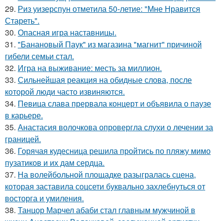
29.
Риз уизерспун отметила 50-летие: "Мне Нравится
Стареть".
30.
Опасная игра наставницы.
31.
"Банановый Паук" из магазина "магнит" причиной
гибели семьи стал.
32.
Игра на выживание: месть за миллион.
33.
Сильнейшая реакция на обидные слова, после
которой люди часто извиняются.
34.
Певица слава прервала концерт и объявила о паузе
в карьере.
35.
Анастасия волочкова опровергла слухи о лечении за
границей.
36.
Горячая кудесница решила пройтись по пляжу мимо
пузатиков и их дам сердца.
37.
На волейбольной площадке разыгралась сцена,
которая заставила соцсети буквально захлебнуться от
восторга и умиления.
38.
Танцор Марчел абаби стал главным мужчиной в