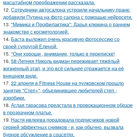
масштабном преображении рассказала.
12.
Сотрудники автосалона устроили начальнику пранк:
добавили Путина на фото салона с помощью нейросети.
13.
"Мимика и Профилактика": Дарья клюкина о раннем
знакомстве с косметологией.
14.
Баста выложил очень красивую фотосессию со
своей супругой Еленой.
15.
"Они хороши , внимание, только в переписке!
16.
58-Летняя Николь кидман переживает тяжёлый
жизненный этап, и это всё сильнее отражается на её
внешнем виде.
17.
22 апреля в Fitness House на пулковском прошло
занятие "Степ+", объединившее любителей степ -
аэробики.
18.
Аглая тарасова предстала в провокационном образе
в прозрачном платье.
19.
Настя ивлеева порадовала подписчиков новой
серией эффектных снимков - и, как обычно, вызвала
бурное обсуждение в соцсетях.