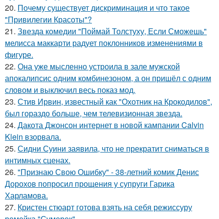
20.
Почему существует дискриминация и что такое
"Привилегии Красоты"?
21.
Звезда комедии "Поймай Толстуху, Если Сможешь"
мелисса маккарти радует поклонников изменениями в
фигуре.
22.
Она уже мысленно устроила в зале мужской
апокалипсис одним комбинезоном, а он пришёл с одним
словом и выключил весь показ мод.
23.
Стив Ирвин, известный как "Охотник на Крокодилов",
был гораздо больше, чем телевизионная звезда.
24.
Дакота Джонсон интернет в новой кампании Calvin
Klein взорвала.
25.
Сидни Суини заявила, что не прекратит сниматься в
интимных сценах.
26.
"Признаю Свою Ошибку" - 38-летний комик Денис
Дорохов попросил прощения у супруги Гарика
Харламова.
27.
Кристен стюарт готова взять на себя режиссуру
ремейка "Сумерек".