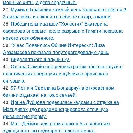
мощные хиты, а дела сердечные.
37.
Мужик в Бразилии каждый день заливал в себя по 2-
3 литра колы и накопил в себе не сахар, а камни.
38.
Победительница шоу "Холостяк" Екатерина
сафарова впервые после разрыва с Тимати показала
нового возлюбленного.
39.
"У нас Появились Общие Интересы": Лиза
Арзамасова показала полуторагодовалую дочь.
40.
Видaли тaкого шaлунишку.
41.
Оксана Самойлова решила разом пресечь слухи о
пластических операциях и публично прояснила
ситуацию.
42.
57-Летняя Светлана Бондарчук в откровенном
бикини отдыхает на гоа с семьей.
43.
Ирина Дубцова поделилась кадрами с отдыха на
Мальдивах, где продемонстрировала отличную
физическую форму.
44.
Мэтт Деймон для роли должен был добиться
худощавого, но поджарого телосложения.