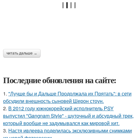
читать дальше →
Последние обновления на сайте:
1.
"Лучше бы и Дальше Продолжала их Прятать": в сети
обсудили внешность сыновей Шерон стоун.
2.
В 2012 году южнокорейский исполнитель PSY
выпустил "Gangnam Style" - шуточный и абсурдный трек,
который вообще не задумывался как мировой хит.
3.
Настя ивлеева поделилась эксклюзивными снимками
из новой фотосессии.