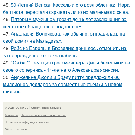
45.
59-Летний Венсан Кассель и его возлюбленная Нара
баптиста перестали скрывать лицо их маленького сына.
46.
Пятерым мужчинам грозит до 15 лет заключения за
жестокое обращение с подростком.
47.
Анастасия Волочкова, как обычно, отправилась на
свой домик на Мальдивах.
48.
Рейс из Европы в Бразилию пришлось отменить из-
за повреждённого стекла кабины.
49.
"Ой бл *": реакция гроссмейстера Дины беленькой на
своего соперника - 11-летнего Александра ясински.
50.
Анджелине Джоли и Брэду питту предложили 60
миллионов долларов за совместные съемки в новом
фильме.
© 2026 90-60-90 | Спортивные девушки
Контакты
Пользовательское соглашение
Политика конфидециальности
Обратная связь