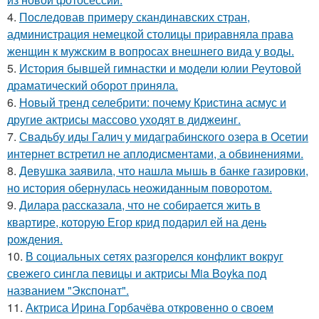
4.
Последовав примеру скандинавских стран,
администрация немецкой столицы приравняла права
женщин к мужским в вопросах внешнего вида у воды.
5.
История бывшей гимнастки и модели юлии Реутовой
драматический оборот приняла.
6.
Новый тренд селебрити: почему Кристина асмус и
другие актрисы массово уходят в диджеинг.
7.
Свадьбу иды Галич у мидаграбинского озера в Осетии
интернет встретил не аплодисментами, а обвинениями.
8.
Девушка заявила, что нашла мышь в банке газировки,
но история обернулась неожиданным поворотом.
9.
Дилара рассказала, что не собирается жить в
квартире, которую Егор крид подарил ей на день
рождения.
10.
В социальных сетях разгорелся конфликт вокруг
свежего сингла певицы и актрисы Mia Boyka под
названием "Экспонат".
11.
Актриса Ирина Горбачёва откровенно о своем