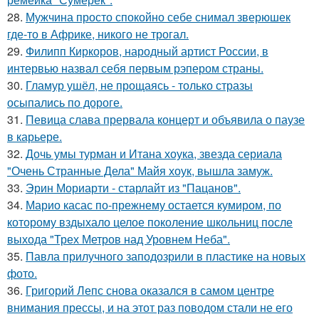
28.
Мужчина просто спокойно себе снимал зверюшек
где-то в Африке, никого не трогал.
29.
Филипп Киркоров, народный артист России, в
интервью назвал себя первым рэпером страны.
30.
Гламур ушёл, не прощаясь - только стразы
осыпались по дороге.
31.
Певица слава прервала концерт и объявила о паузе
в карьере.
32.
Дочь умы турман и Итана хоука, звезда сериала
"Очень Странные Дела" Майя хоук, вышла замуж.
33.
Эрин Мориарти - старлайт из "Пацанов".
34.
Марио касас по-прежнему остается кумиром, по
которому вздыхало целое поколение школьниц после
выхода "Трех Метров над Уровнем Неба".
35.
Павла прилучного заподозрили в пластике на новых
фото.
36.
Григорий Лепс снова оказался в самом центре
внимания прессы, и на этот раз поводом стали не его