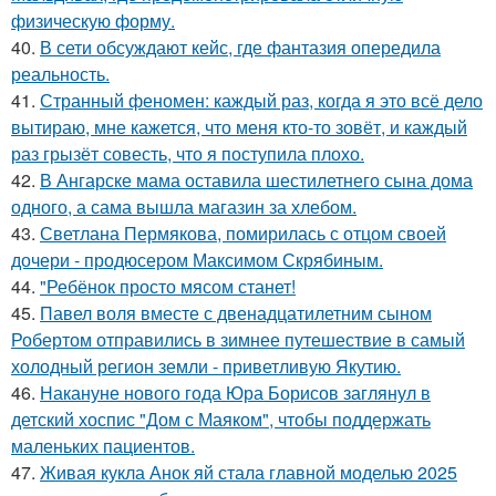
физическую форму.
40.
В сети обсуждают кейс, где фантазия опередила
реальность.
41.
Странный феномен: каждый раз, когда я это всё дело
вытираю, мне кажется, что меня кто-то зовёт, и каждый
раз грызёт совесть, что я поступила плохо.
42.
В Ангарске мама оставила шестилетнего сына дома
одного, а сама вышла магазин за хлебом.
43.
Светлана Пермякова, помирилась с отцом своей
дочери - продюсером Максимом Скрябиным.
44.
"Ребёнок просто мясом станет!
45.
Павел воля вместе с двенадцатилетним сыном
Робертом отправились в зимнее путешествие в самый
холодный регион земли - приветливую Якутию.
46.
Накануне нового года Юра Борисов заглянул в
детский хоспис "Дом с Маяком", чтобы поддержать
маленьких пациентов.
47.
Живая кукла Анок яй стала главной моделью 2025