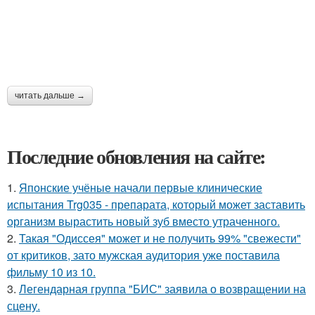
читать дальше →
Последние обновления на сайте:
1.
Японские учёные начали первые клинические
испытания Trg035 - препарата, который может заставить
организм вырастить новый зуб вместо утраченного.
2.
Такая "Одиссея" может и не получить 99% "свежести"
от критиков, зато мужская аудитория уже поставила
фильму 10 из 10.
3.
Легендарная группа "БИС" заявила о возвращении на
сцену.