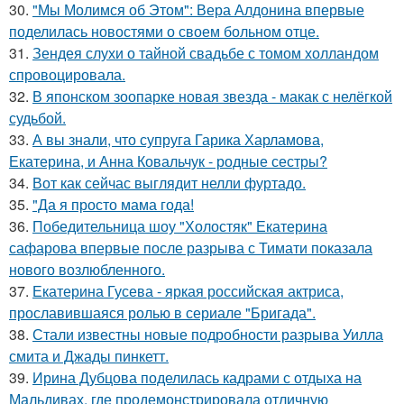
30.
"Мы Молимся об Этом": Вера Алдонина впервые
поделилась новостями о своем больном отце.
31.
Зендея слухи о тайной свадьбе с томом холландом
спровоцировала.
32.
В японском зоопарке новая звезда - макак с нелёгкой
судьбой.
33.
А вы знали, что супруга Гарика Харламова,
Екатерина, и Анна Ковальчук - родные сестры?
34.
Вот как сейчас выглядит нелли фуртадо.
35.
"Да я просто мама года!
36.
Победительница шоу "Холостяк" Екатерина
сафарова впервые после разрыва с Тимати показала
нового возлюбленного.
37.
Екатерина Гусева - яркая российская актриса,
прославившаяся ролью в сериале "Бригада".
38.
Стали известны новые подробности разрыва Уилла
смита и Джады пинкетт.
39.
Ирина Дубцова поделилась кадрами с отдыха на
Мальдивах, где продемонстрировала отличную