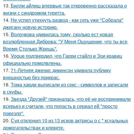
13.
Билли айлиш впервые так откровенно рассказала о
жизни с синдромом туретта.
14.
Не успел утихнуть развод - как сеть уже "Собрала"
джигану новую историю.
15.
Волочкова удивилась тому, сколько ест новая
возлюбленная Диброва: "У Меня Ощущение, что ты все
Время Столько Жрешь".
16.
Vogue подтвердил, что Гарри стайлз и Зои кравиц
официально помолвлены.
17.
71-Летняя дженис дикинсон удивила публику
внешностью без прикрас.
18.
Тома харди выписали из секс - символов и записали
в скуфы.
19.
Звезда "Друзей" призналась, что её не воспринимали
всерьез и считали, что попасть в сериал ей "просто
повезло".
20.
Суд отклонил 10 из 13 исков актрисы о с * ксуальных
домогательствах и клевете.