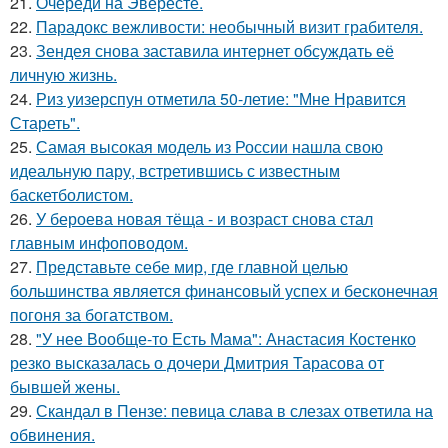
21.
Очереди на Эвересте.
22.
Парадокс вежливости: необычный визит грабителя.
23.
Зендея снова заставила интернет обсуждать её
личную жизнь.
24.
Риз уизерспун отметила 50-летие: "Мне Нравится
Стареть".
25.
Самая высокая модель из России нашла свою
идеальную пару, встретившись с известным
баскетболистом.
26.
У бероева новая тёща - и возраст снова стал
главным инфоповодом.
27.
Представьте себе мир, где главной целью
большинства является финансовый успех и бесконечная
погоня за богатством.
28.
"У нее Вообще-то Есть Мама": Анастасия Костенко
резко высказалась о дочери Дмитрия Тарасова от
бывшей жены.
29.
Скандал в Пензе: певица слава в слезах ответила на
обвинения.