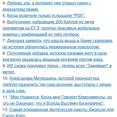
4.
Любовь зла, а интернет уже открыл папку с
доказательствами.
5.
Когда родители только услышали "PS5".
6.
Выпускники, набравшие 200 баллов по двум
предметам на ЕГЭ, получат красивые мобильные
номера с комбинацией из трёх пятёрок.
7.
Девушка заявила, что нашла мышь в банке газировки,
но история обернулась неожиданным поворотом.
8.
Популярная добавка, которую пачками жрут в зале,
внезапно оказалась мощным оружием против рака.
9.
ИИ снова придумал тренд - теперь всех "Зажимает" в
метро.
10.
Александра Митрошина, которой прокуратура
требует назначить три года колонии, выступила с речью
в зале суда.
11.
"Мне Нравится, Когда мне Говорят Комплименты, но
это не Означает, что я Всегда Выгляжу Безупречно".
12.
Самая откровенная фотосессия дакоты Джонсон для
Calvin Klein.