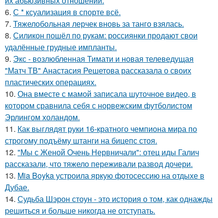
их абьюзивных отношений.
6.
С * ксуализация в спорте всё.
7.
Тяжелобольная лерчек вновь за танго взялась.
8.
Силикон пошёл по рукам: россиянки продают свои
удалённые грудные импланты.
9.
Экс - возлюбленная Тимати и новая телеведущая
"Матч ТВ" Анастасия Решетова рассказала о своих
пластических операциях.
10.
Она вместе с мамой записала шуточное видео, в
котором сравнила себя с норвежским футболистом
Эрлингом холандом.
11.
Как выглядят руки 16-кратного чемпиона мира по
строгому подъёму штанги на бицепс стоя.
12.
"Мы с Женой Очень Нервничали": отец иды Галич
рассказали, что тяжело переживали развод дочери.
13.
Mia Boyka устроила яркую фотосессию на отдыхе в
Дубае.
14.
Судьба Шэрон стоун - это история о том, как однажды
решиться и больше никогда не отступать.