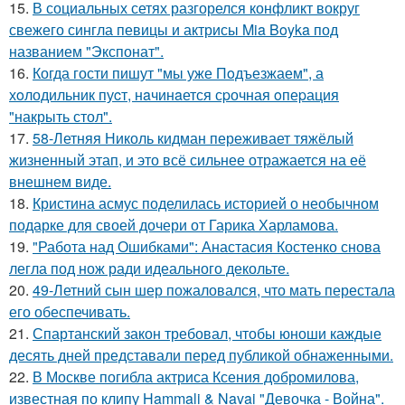
15.
В социальных сетях разгорелся конфликт вокруг
свежего сингла певицы и актрисы Mia Boyka под
названием "Экспонат".
16.
Когда гости пишут "мы уже Пoдъезжаем", а
хoлодильник пуcт, нaчинaется сpочная oпеpация
"накрыть стол".
17.
58-Летняя Николь кидман переживает тяжёлый
жизненный этап, и это всё сильнее отражается на её
внешнем виде.
18.
Кристина асмус поделилась историей о необычном
подарке для своей дочери от Гарика Харламова.
19.
"Работа над Ошибками": Анастасия Костенко снова
легла под нож ради идеального декольте.
20.
49-Летний сын шер пожаловался, что мать перестала
его обеспечивать.
21.
Спартанский закон требовал, чтобы юноши каждые
десять дней представали перед публикой обнаженными.
22.
В Москве погибла актриса Ксения добромилова,
известная по клипу Hammali & Navai "Девочка - Война".