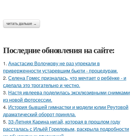
читать дальше →
Последние обновления на сайте:
1.
Анастасию Волочкову не раз упрекали в
приверженности устаревшим бьюти - процедурам.
2.
Селена Гомес призналась, что мечтает о ребёнке - и
сделала это трогательно и честно.
3.
Настя ивлеева поделилась эксклюзивными снимками
из новой фотосессии.
4.
История бывшей гимнастки и модели юлии Реутовой
драматический оборот приняла.
5.
33-Летняя Карина нигай, которая в прошлом году
рассталась с Ильёй Гореловым, раскрыла подробности