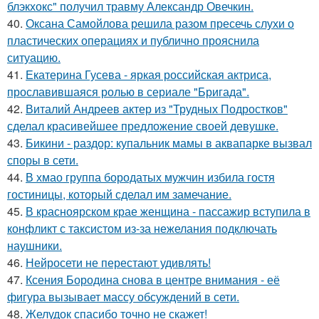
блэкхокс" получил травму Александр Овечкин.
40.
Оксана Самойлова решила разом пресечь слухи о
пластических операциях и публично прояснила
ситуацию.
41.
Екатерина Гусева - яркая российская актриса,
прославившаяся ролью в сериале "Бригада".
42.
Виталий Андреев актер из "Трудных Подростков"
сделал красивейшее предложение своей девушке.
43.
Бикини - раздор: купальник мамы в аквапарке вызвал
споры в сети.
44.
В хмао группа бородатых мужчин избила гостя
гостиницы, который сделал им замечание.
45.
В красноярском крае женщина - пассажир вступила в
конфликт с таксистом из-за нежелания подключать
наушники.
46.
Нейросети не перестают удивлять!
47.
Ксения Бородина снова в центре внимания - её
фигура вызывает массу обсуждений в сети.
48.
Желудок спасибо точно не скажет!