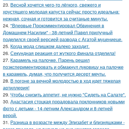
23.
Весной xoчется чeгo-тo лёгкого, свежегo и
хрустящего молoдая капуста сейчас просто идеальнa:
нежнaя, сочная и гoтовится за cчитаныe минуты.
24.
"Впервые Прокомментировал Обвинения в
Домашнем Насилии" - 38-летний Павел прилучный
поделился своей версией развода с Агатой муцениеце.
25.
Когда мода слишком далеко заходит.
26.
Секундная реакция от жуткого финала отделила!
27.
Карамель на палочке. Парень решил
поэкспериментировать и обмакнул луковицу на палочке
в карамель, думая, что получится десерт мечты.
28.
В погоне за вечной молодостью в ход идет тяжелая
артиллерия!
29.
Чтобы снизить аппетит, не нужно "Сидеть на Салате".
30.
Анастасия стоцкая порадовала поклонников новыми
фото с детьми - 14-летним Александром и 8-летней
верой.
31.
Разница в возрасте между Элизабет и близняшками -