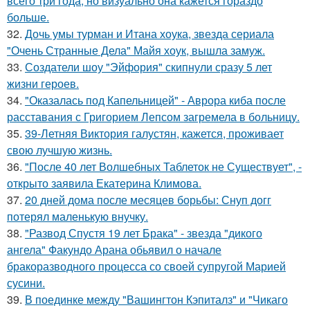
всего три года, но визуально она кажется гораздо
больше.
32.
Дочь умы турман и Итана хоука, звезда сериала
"Очень Странные Дела" Майя хоук, вышла замуж.
33.
Создатели шоу "Эйфория" скипнули сразу 5 лет
жизни героев.
34.
"Оказалась под Капельницей" - Аврора киба после
расставания с Григорием Лепсом загремела в больницу.
35.
39-Летняя Виктория галустян, кажется, проживает
свою лучшую жизнь.
36.
"После 40 лет Волшебных Таблеток не Существует", -
открыто заявила Екатерина Климова.
37.
20 дней дома после месяцев борьбы: Снуп догг
потерял маленькую внучку.
38.
"Развод Спустя 19 лет Брака" - звезда "дикого
ангела" Факундо Арана обьявил о начале
бракоразводного процесса со своей супругой Марией
сусини.
39.
В поединке между "Вашингтон Кэпиталз" и "Чикаго