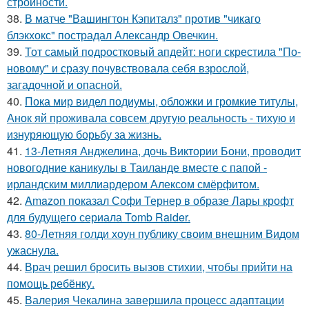
стройности.
38.
В матче "Вашингтон Кэпиталз" против "чикаго
блэкхокс" пострадал Александр Овечкин.
39.
Тот самый подростковый апдейт: ноги скрестила "По-
новому" и сразу почувствовала себя взрослой,
загадочной и опасной.
40.
Пока мир видел подиумы, обложки и громкие титулы,
Анок яй проживала совсем другую реальность - тихую и
изнуряющую борьбу за жизнь.
41.
13-Летняя Анджелина, дочь Виктории Бони, проводит
новогодние каникулы в Таиланде вместе с папой -
ирландским миллиардером Алексом смёрфитом.
42.
Amazon показал Софи Тернер в образе Лары крофт
для будущего сериала Tomb Raider.
43.
80-Летняя голди хоун публику своим внешним Видом
ужаснула.
44.
Врач решил бросить вызов стихии, чтобы прийти на
помощь ребёнку.
45.
Валерия Чекалина завершила процесс адаптации