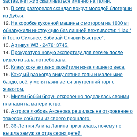
заставляет жир скапливаться именно на талии.
11.
В сети разгорелся скандал вокруг молодой блогерши
из Дубая.
12.
На коробке кухонной машины с мотором на 1800 вт
обнаружили инструкцию без лишней вежливости: "Нах *
й Тесто Сильнее, Взбивай Сливки Быстрее".
13.
Артикул WB - 247813745.
14.
Прокуратура новую экспертизу для лерчек после
видео из зала потребовала.
15.
Клаву коку активно захейтили из-за лишнего веса.
16.
Каждый раз когда вижу летние топы и маленькие
бандо, всё, у меня начинается внутренний торг с
животом.
17.
Милли бобби браун откровенно поделилась своими
планами на материнство.
18.
Актриса любовь Аксенова решилась на откровение о
тяжелом событии из своего прошлого.
19.
36-Летняя Алина Ланина призналась, почему не
вышла замуж за отца своих детей.