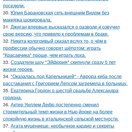
поседели.
30.
Юлия Барановская сеть внешним Видом без
макияжа шокировала.
31.
Джиган впервые высказался о разводе и озвучил
свою версию, что привело к проблемам в браке.
32.
Никита кологривый сказал вслух то, о чём в
профессии обычно говорят шёпотом: играть
"Красавчика" проще, чем играть лоха.
33.
Создатели шоу "Эйфория" скипнули сразу 5 лет
жизни героев.
34.
"Оказалась под Капельницей" - Аврора киба после
расставания с Григорием Лепсом загремела в больницу.
35.
Екатерина Гордон о шестой свадьбе Александра
гордона.
36.
Актер Уиллем Дефо постепенно сменил
стремительный темп жизни в Нью-йорке на более
спокойную жизнь в итальянской сельской местности.
37.
Агата муцениеце: необычное кардио и секреты