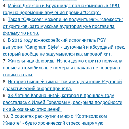
4.
Майкл Джексон и Брук шилдс познакомились в 1981
году на церемонии вручения премии "Оскар".
5.
Такая "Одиссея" может и не получить 99% "свежести"
от критиков, зато мужская аудитория уже поставила
фильму 10 из 10.
6.
В 2012 году южнокорейский исполнитель PSY
выпустил "Gangnam Style" - шуточный и абсурдный трек,
который вообще не задумывался как мировой хит.
7.
Жительница флориды Нэнси делло стритто получила
новые автомобильные номера и сначала не поверила
своим глазам.
8.
История бывшей гимнастки и модели юлии Реутовой
драматический оборот приняла.
9.
33-Летняя Карина нигай, которая в прошлом году
рассталась с Ильёй Гореловым, раскрыла подробности
их абьюзивных отношений.
10.
В соцсетях раскрутили миф о "Кортизоловом
Животе" - будто хронический стресс напрямую