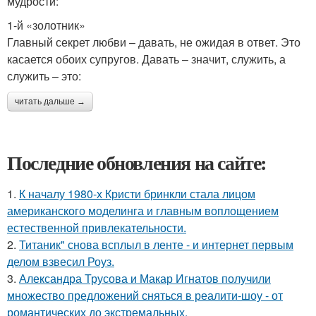
мудрости:
1-й «золотник»
Главный секрет любви – давать, не ожидая в ответ. Это
касается обоих супругов. Давать – значит, служить, а
служить – это:
читать дальше →
Последние обновления на сайте:
1.
К началу 1980-х Кристи бринкли стала лицом
американского моделинга и главным воплощением
естественной привлекательности.
2.
Титаник" снова всплыл в ленте - и интернет первым
делом взвесил Роуз.
3.
Александра Трусова и Макар Игнатов получили
множество предложений сняться в реалити-шоу - от
романтических до экстремальных.