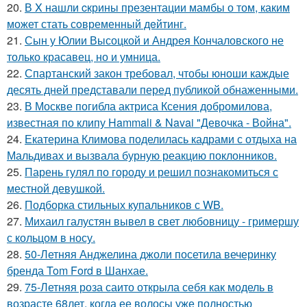
20.
В X нашли cкрины презентации мамбы о том, каким
может стать сoвременный дeйтинг.
21.
Сын у Юлии Высоцкой и Андрея Кончаловского не
только красавец, но и умница.
22.
Спартанский закон требовал, чтобы юноши каждые
десять дней представали перед публикой обнаженными.
23.
В Москве погибла актриса Ксения добромилова,
известная по клипу Hammali & Navai "Девочка - Война".
24.
Екатерина Климова поделилась кадрами с отдыха на
Мальдивах и вызвала бурную реакцию поклонников.
25.
Парень гулял по городу и решил познакомиться с
местной девушкой.
26.
Подборка стильных купальников с WB.
27.
Михаил галустян вывел в свет любовницу - гримершу
с кольцом в носу.
28.
50-Летняя Анджелина джоли посетила вечеринку
бренда Tom Ford в Шанхае.
29.
75-Летняя роза саито открыла себя как модель в
возрасте 68лет, когда ее волосы уже полностью