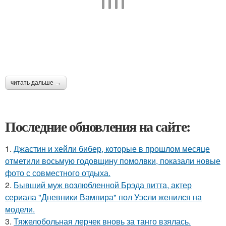
читать дальше →
Последние обновления на сайте:
1.
Джастин и хейли бибер, которые в прошлом месяце
отметили восьмую годовщину помолвки, показали новые
фото с совместного отдыха.
2.
Бывший муж возлюбленной Брэда питта, актер
сериала "Дневники Вампира" пол Уэсли женился на
модели.
3.
Тяжелобольная лерчек вновь за танго взялась.