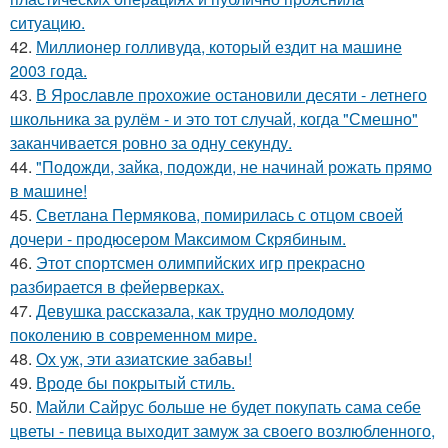
ситуацию.
42.
Миллионер голливуда, который ездит на машине
2003 года.
43.
В Ярославле прохожие остановили десяти - летнего
школьника за рулём - и это тот случай, когда "Смешно"
заканчивается ровно за одну секунду.
44.
"Подожди, зайка, подожди, не начинай рожать прямо
в машине!
45.
Светлана Пермякова, помирилась с отцом своей
дочери - продюсером Максимом Скрябиным.
46.
Этот спортсмен олимпийских игр прекрасно
разбирается в фейерверках.
47.
Девушка рассказала, как трудно молодому
поколению в современном мире.
48.
Ох уж, эти азиатские забавы!
49.
Вроде бы покрытый стиль.
50.
Майли Сайрус больше не будет покупать сама себе
цветы - певица выходит замуж за своего возлюбленного,