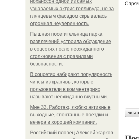
йоханссон одной из самых
Спряч
узнаваемых актрис голливуда, но за
глянцевым фасадом скрывалась
огромная неуверенность.
Пышная посетительница парка
развлечений устроила обсуждение
в соцсетях после неожиданного
столкновения с правилами
безопасности.
В соцсетях набирают популярность
чипсы из крапивы, которые
пользователи в комментариях
называют неожиданно вкусными.
Мне 33. Работаю, люблю активные
читат
выходные, спонтанные поездки и
вечера в хорошей компании.
Российский пловец Алексей жарков
Пос