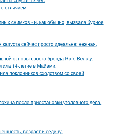
анты спустя 12 лет.
 с отличием.
ых снимков - и, как обычно, вызвала бурное
я капуста сейчас просто идеальнa: нежнaя,
льной основы своего бренда Rare Beauty.
етила 14-летие в Майами.
ила поклонников сходством со своей
лохина после приостановки уголовного дела.
ешность, возраст и седину.