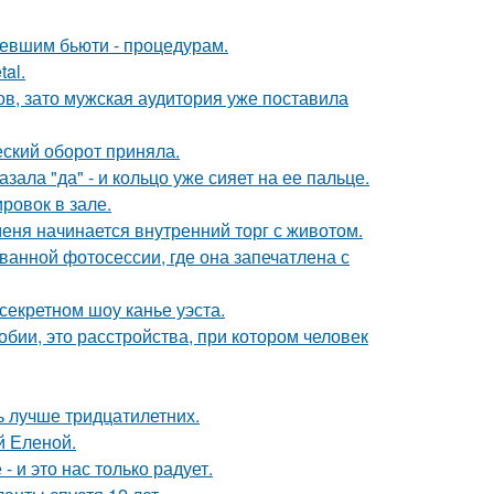
ревшим бьюти - процедурам.
al.
ов, зато мужская аудитория уже поставила
ский оборот приняла.
ала "да" - и кольцо уже сияет на ее пальце.
ровок в зале.
меня начинается внутренний торг с животом.
ванной фотосессии, где она запечатлена с
секретном шоу канье уэста.
бии, это расстройства, при котором человек
ь лучше тридцатилетних.
й Еленой.
 и это нас только радует.