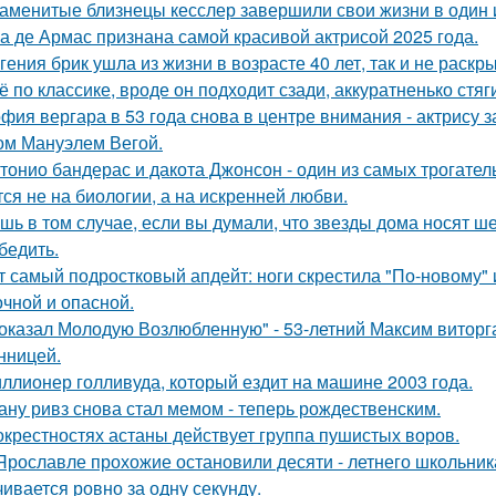
аменитые близнецы кесслер завершили свои жизни в один и 
а де Армас признана самой красивой актрисой 2025 года.
гения брик ушла из жизни в возрасте 40 лет, так и не раскр
ё по классике, вроде он подходит сзади, аккуратненько стя
фия вергара в 53 года снова в центре внимания - актрису 
ом Мануэлем Вегой.
тонио бандерас и дакота Джонсон - один из самых трогател
тся не на биологии, а на искренней любви.
шь в том случае, если вы думали, что звезды дома носят ш
бедить.
т самый подростковый апдейт: ноги скрестила "По-новому" 
очной и опасной.
оказал Молодую Возлюбленную" - 53-летний Максим виторг
нницей.
ллионер голливуда, который ездит на машине 2003 года.
ану ривз снова стал мемом - теперь рождественским.
окрестностях астаны действует группа пушистых воров.
Ярославле прохожие остановили десяти - летнего школьника 
чивается ровно за одну секунду.