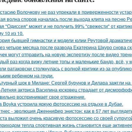
стасию Волочкову не раз упрекали в приверженности уста
ая волна споров началась после выхода клипа на песню Pet
ая "Одиссея" может и не получить 99% "свежести" от критик
у 10 из 10.
ория бывшей гимнастки и модели юлии Реутовой драматиче
ез четыре месяца после развода Екатерина Шкуро снова сказ
чек могут отправить на новую экспертизу после видео трени
дый раз когда вижу летние топы и маленькие бандо, всё, у 
ли ратаковски столкнулась с волной критики из-за опублико
ьким ребенком на груди.
ьтурный шок в Милане: Сергей бурунов и Дилара зажгли на 
-Летняя актриса Василина юсковец страдает от дисморфофо
вильно воспринимает свое отражение.
a Boyka устроила яркую фотосессию на отдыхе в Дубае.
тнес - эволюция Дженнифер энистон: как в 57 лет выглядет
ста выложил очень красивую фотосессию со своей супруго
приходом тепла спортивная жизнь становится еще активнее -