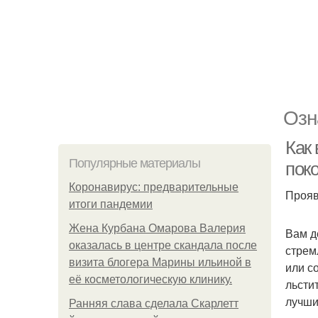
Озн
Как
Популярные материалы
пок
Коронавирус: предварительные
Прояв
итоги пандемии
Жена Курбана Омарова Валерия
Вам д
оказалась в центре скандала после
стрем
визита блогера Марины ильиной в
или с
её косметологическую клинику.
льсти
лучши
Ранняя слава сделала Скарлетт