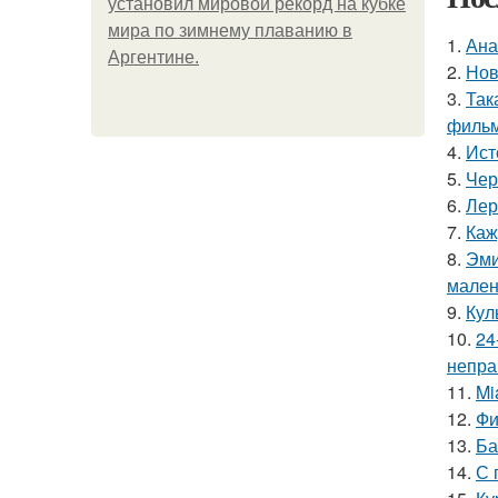
установил мировой рекорд на кубке
мира по зимнему плаванию в
1.
Ана
Аргентине.
2.
Нов
3.
Так
фильм
4.
Ист
5.
Чер
6.
Лер
7.
Каж
8.
Эми
мален
9.
Кул
10.
24
непра
11.
Mi
12.
Фи
13.
Ба
14.
С 