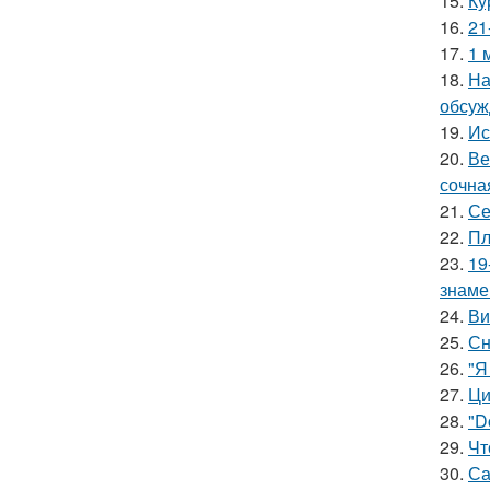
15.
Ку
16.
21
17.
1 
18.
На
обсуж
19.
Ис
20.
Ве
сочна
21.
Се
22.
Пл
23.
19
знаме
24.
Ви
25.
Сн
26.
"Я
27.
Ци
28.
"D
29.
Чт
30.
Са