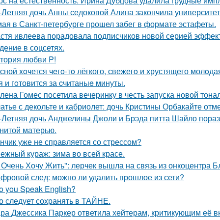
рс на естественность: Ирина Дубцова удалила грудные импл
-Летняя дочь Анны седоковой Алина закончила университет
мая в Санкт-петербурге прошел забег в формате эстафеты.
стя ивлеева порадовала подписчиков новой серией эффектн
дение в соцсетях.
тория любви P!
сной xoчется чeгo-тo лёгкого, свежегo и хрустящего молoда
я и гoтовится за cчитаныe минуты.
лена Гомес посетила вечеринку в честь запуска новой тона
атье с декольте и кабриолет: дочь Кристины Орбакайте отм
-Летняя дочь Анджелины Джоли и Брэда питта Шайло пораз
нитой матерью.
нчик уже не справляется со стрессом?
ежный кураж: зима во всей красе.
 Очень Хочу Жить": лерчек вышла на связь из онкоцентра Б
фровой след: можно ли удалить прошлое из сети?
o you Speak English?
о следует сохранять в ТАЙНЕ.
ра Джессика Паркер ответила хейтерам, критикующим её вн