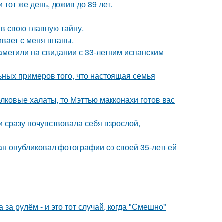
тот же день, дожив до 89 лет.
ыв свою главную тайну.
гивает с меня штаны.
заметили на свидании с 33-летним испанским
ьных примеров того, что настоящая семья
елковые халаты, то Мэттью макконахи готов вас
и сразу почувствовала себя взрослой,
ан опубликовал фотографии со своей 35-летней
за рулём - и это тот случай, когда "Смешно"