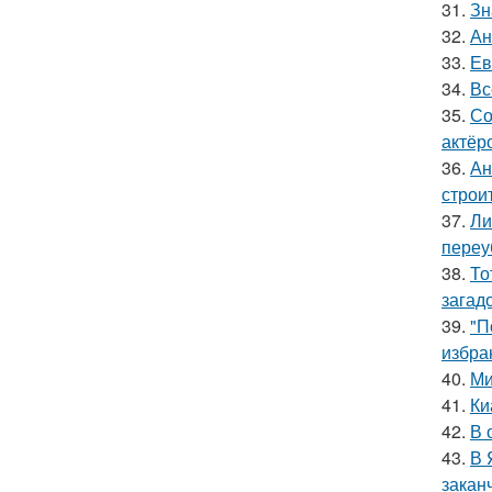
31.
Зн
32.
Ан
33.
Ев
34.
Вс
35.
Со
актёр
36.
Ан
строи
37.
Ли
переу
38.
То
загад
39.
"П
избра
40.
Ми
41.
Ки
42.
В 
43.
В 
закан