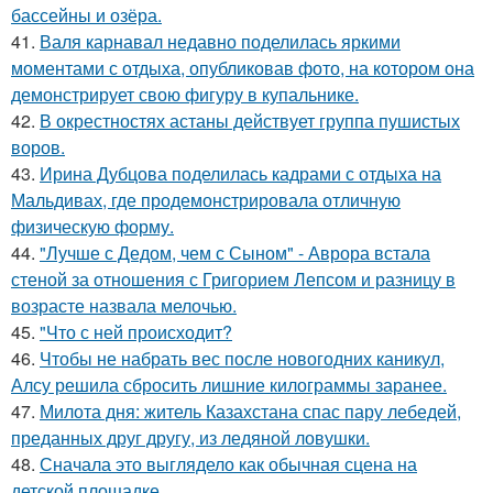
бассейны и озёра.
41.
Валя карнавал недавно поделилась яркими
моментами с отдыха, опубликовав фото, на котором она
демонстрирует свою фигуру в купальнике.
42.
В окрестностях астаны действует группа пушистых
воров.
43.
Ирина Дубцова поделилась кадрами с отдыха на
Мальдивах, где продемонстрировала отличную
физическую форму.
44.
"Лучше с Дедом, чем с Сыном" - Аврора встала
стеной за отношения с Григорием Лепсом и разницу в
возрасте назвала мелочью.
45.
"Что с ней происходит?
46.
Чтобы не набрать вес после новогодних каникул,
Алсу решила сбросить лишние килограммы заранее.
47.
Милота дня: житель Казахстана спас пару лебедей,
преданных друг другу, из ледяной ловушки.
48.
Сначала это выглядело как обычная сцена на
детской площадке.