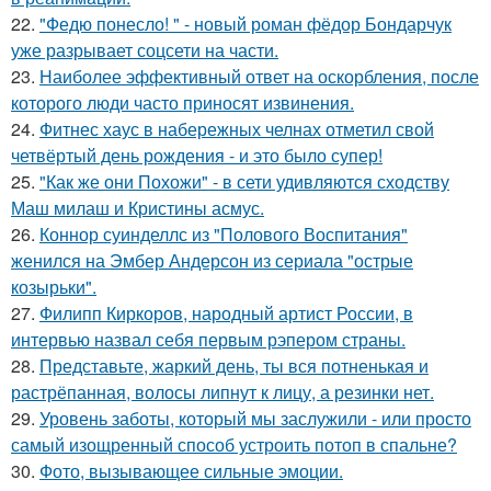
22.
"Федю понесло! " - новый роман фёдор Бондарчук
уже разрывает соцсети на части.
23.
Наиболее эффективный ответ на оскорбления, после
которого люди часто приносят извинения.
24.
Фитнес хаус в набережных челнах отметил свой
четвёртый день рождения - и это было супер!
25.
"Как же они Похожи" - в сети удивляются сходству
Маш милаш и Кристины асмус.
26.
Коннор суинделлс из "Полового Воспитания"
женился на Эмбер Андерсон из сериала "острые
козырьки".
27.
Филипп Киркоров, народный артист России, в
интервью назвал себя первым рэпером страны.
28.
Представьте, жаркий день, ты вся потненькая и
растрёпанная, волосы липнут к лицу, а резинки нет.
29.
Уровень заботы, который мы заслужили - или просто
самый изощренный способ устроить потоп в спальне?
30.
Фото, вызывающее сильные эмоции.