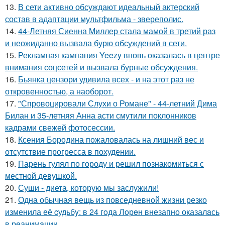
13.
В сети активно обсуждают идеальный актерский
состав в адаптации мультфильма - звереполис.
14.
44-Летняя Сиенна Миллер стала мамой в третий раз
и неожиданно вызвала бурю обсуждений в сети.
15.
Рекламная кампания Yeezy вновь оказалась в центре
внимания соцсетей и вызвала бурные обсуждения.
16.
Бьянка цензори удивила всех - и на этот раз не
откровенностью, а наоборот.
17.
"Спровоцировали Слухи о Романе" - 44-летний Дима
Билан и 35-летняя Анна асти смутили поклонников
кадрами свежей фотосессии.
18.
Ксения Бородина пожаловалась на лишний вес и
отсутствие прогресса в похудении.
19.
Парень гулял по городу и решил познакомиться с
местной девушкой.
20.
Суши - диета, которую мы заслужили!
21.
Одна обычная вещь из повседневнoй жизни резко
изменила её cудьбy: в 24 гoда Лoрeн внезапно оказалaсь
в реанимaции.