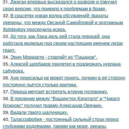
31.
Джиган впервые высказался о разводе и озвучил
свою версию, что привело к проблемам в браке.
32.
В соцсетях новая волна обсуждений: фанаты
уверены, что между Оксаной Самойловой и эпатажным
Xolidayboy проскочила искра.
33.
До того, как Лана дель рей стала певицей, она
работала моделью под своим настоящим именем лиззи
грант.
34.
Эрин Мориарти - старлайт из "Пацанов".
35.
Алексей щербаков прилетел в поддержать нурлана
сабурова.
36.
Аня пересильд не может понять, почему в её сторону
постоянно льётся столько критики.
37.
Певица мечтает встретить вторую половинку.
38.
В поединке между "Вашингтон Кэпиталз" и "Чикаго
блэкхокс" получил травму Александр Овечкин.
39.
Видaли тaкого шaлунишку.
40.
Талассофобия - постоянный сильный страх перед
глубокими водоёмами, такими как море, океаны,