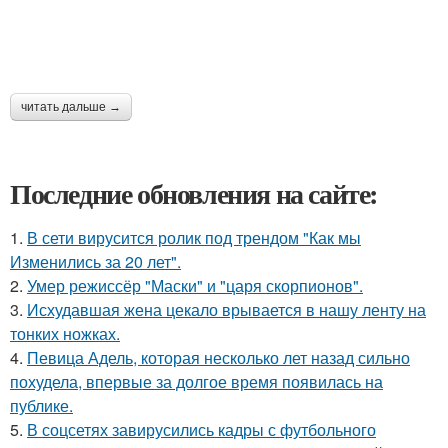
читать дальше →
Последние обновления на сайте:
1.
В сети вирусится ролик под трендом "Как мы
Изменились за 20 лет".
2.
Умер режиссёр "Маски" и "царя скорпионов".
3.
Исхудавшая жена цекало врывается в нашу ленту на
тонких ножках.
4.
Певица Адель, которая несколько лет назад сильно
похудела, впервые за долгое время появилась на
публике.
5.
В соцсетях завирусились кадры с футбольного