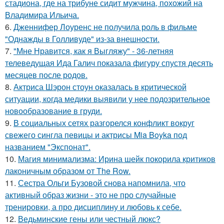
стадиона, где на трибуне сидит мужчина, похожий на
Владимира Ильича.
6.
Дженнифер Лоуренс не получила роль в фильме
"Однажды в Голливуде" из-за внешности.
7.
"Мне Нравится, как я Выгляжу" - 36-летняя
телеведущая Ида Галич показала фигуру спустя десять
месяцев после родов.
8.
Актриса Шэрон стоун оказалась в критической
ситуации, когда медики выявили у нее подозрительное
новообразование в груди.
9.
В социальных сетях разгорелся конфликт вокруг
свежего сингла певицы и актрисы Mia Boyka под
названием "Экспонат".
10.
Магия минимализма: Ирина шейк покорила критиков
лаконичным образом от The Row.
11.
Сестра Ольги Бузовой снова напомнила, что
активный образ жизни - это не про случайные
тренировки, а про дисциплину и любовь к себе.
12.
Ведьминские гены или честный люкс?