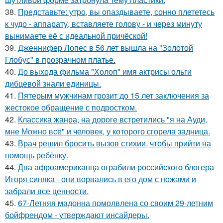
38.
Представьте: утро, вы опаздываете, сонно плететесь
к чудо - аппарату, вставляете голову - и через минуту
вынимаете её с идеальной причёской!
39.
Дженнифер Лопес в 56 лет вышла на "Золотой
Глобус" в прозрачном платье.
40.
До выхода фильма "Холоп" имя актрисы ольги
дибцевой знали единицы.
41.
Пятерым мужчинам грозит до 15 лет заключения за
жестокое обращение с подростком.
42.
Классика жанра, на дороге встретились "я на Ауди,
мне Можно всё" и человек, у которого сгорела задница.
43.
Врач решил бросить вызов стихии, чтобы прийти на
помощь ребёнку.
44.
Два афроамериканца ограбили российского блогера
Игоря синяка - они ворвались в его дом с ножами и
забрали все ценности.
45.
67-Летняя мадонна помолвлена со своим 29-летним
бойфрендом - утверждают инсайдеры.