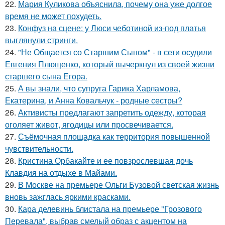
22.
Мария Куликова объяснила, почему она уже долгое
время не может похудеть.
23.
Конфуз на сцене: у Люси чеботиной из-под платья
выглянули стринги.
24.
"Не Общается со Старшим Сыном" - в сети осудили
Евгения Плющенко, который вычеркнул из своей жизни
старшего сына Егора.
25.
А вы знали, что супруга Гарика Харламова,
Екатерина, и Анна Ковальчук - родные сестры?
26.
Активисты предлагают запретить одежду, которая
оголяет живот, ягодицы или просвечивается.
27.
Съёмочная площадка как территория повышенной
чувствительности.
28.
Кристина Орбакайте и ее повзрослевшая дочь
Клавдия на отдыхе в Майами.
29.
В Москве на премьере Ольги Бузовой светская жизнь
вновь зажглась яркими красками.
30.
Кара делевинь блистала на премьере "Грозового
Перевала", выбрав смелый образ с акцентом на