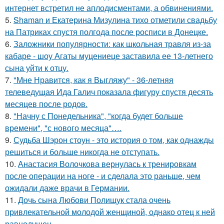
интернет встретил не аплодисментами, а обвинениями.
5.
Shaman и Екатерина Мизулина тихо отметили свадьбу
на Патриках спустя полгода после росписи в Донецке.
6.
Заложники популярности: как школьная травля из-за
кабаре - шоу Агаты муцениеце заставила ее 13-летнего
сына уйти к отцу.
7.
"Мне Нравится, как я Выгляжу" - 36-летняя
телеведущая Ида Галич показала фигуру спустя десять
месяцев после родов.
8.
"Начну с Понедельника", "когда будет больше
времени", "с нового месяца"….
9.
Судьба Шэрон стоун - это история о том, как однажды
решиться и больше никогда не отступать.
10.
Анастасия Волочкова вернулась к тренировкам
после операции на ноге - и сделала это раньше, чем
ожидали даже врачи в Германии.
11.
Дочь сына Любови Полищук стала очень
привлекательной молодой женщиной, однако отец к ней
равнодушен.