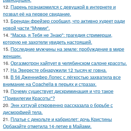
12.
Парень познакомился с девушкой в интернете и
позвал её на первое свидание.
13.
Брендан фрейзер сообщил, что активно худеет ради
новой части "Мумии".
14.
"Маска, я Тебя не Знаю": трагедия стримерши,
которую не захотели увидеть настоящей.
15.
Последние мужчины на земле: пробуждение в мире
женщин.
16.
Оргазмотрон хайпует в челябинском салоне красоты.
17.
На Эвересте обнаружили 12 тысяч кг говна.
18.
В 56 Дженнифер Лопес с лёгкостью захватила все
внимание на Coachella в перьях и стразах.
19.
Почему существует дискриминация и что такое
"Привилегии Красоты"?
20.
Энн хэтэуэй откровенно рассказала о борьбе с
дисморфией тела.
21.
Платье с декольте и кабриолет: дочь Кристины
Орбакайте отметила 14-летие в Майами.