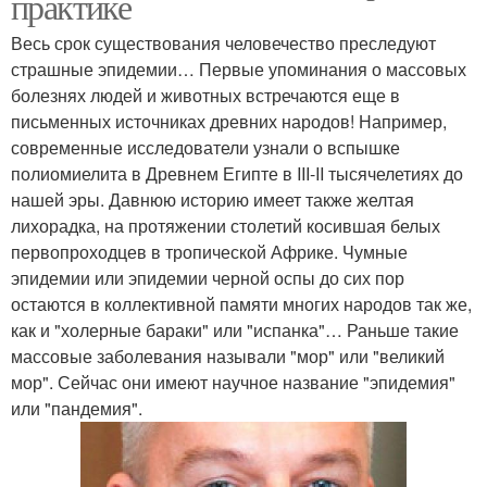
практике
Весь срок существования человечество преследуют
страшные эпидемии… Первые упоминания о массовых
болезнях людей и животных встречаются еще в
письменных источниках древних народов! Например,
современные исследователи узнали о вспышке
полиомиелита в Древнем Египте в III-II тысячелетиях до
нашей эры. Давнюю историю имеет также желтая
лихорадка, на протяжении столетий косившая белых
первопроходцев в тропической Африке. Чумные
эпидемии или эпидемии черной оспы до сих пор
остаются в коллективной памяти многих народов так же,
как и "холерные бараки" или "испанка"… Раньше такие
массовые заболевания называли "мор" или "великий
мор". Сейчас они имеют научное название "эпидемия"
или "пандемия".