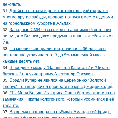
декольте.
31.
Джейсон стэтхем и рози хантингтон - уайтли, как и
многие другие звёзды, проводят отпуск вместе с детьми
на горнолыжном курорте в Альпах.
32.
Западные СМИ со ссылкой на анонимный источник
пишут, что Бьянка даже продумала план, как сбежать от
Йе.
33.
По мнению специалистов, начиная с 36 лет, тело
постепенно утрачивает от 3 до 5% мышечной массы
каждые десять лет.
34.
В поединке между "Вашингтон Кэпиталз" и "Чикаго
блэкхокс" получил травму Александр Овечкин.
35.
Брэдли Купер не явился на церемонию "Золотой
Глобус" - он предпочёл провести вечер с Джиджи хадид.
36.
"Ты Меня Бесишь": актриса Саша бортич ответила на
замечания Никиты кологривого, который усомнился в её
таланте.
37.
Во время разговора на съёмках Аманда сейфрид в
шутливой форме затронула тему пластики.