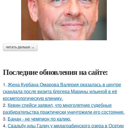
читать дальше →
Последние обновления на сайте:
1.
Жена Курбана Омарова Валерия оказалась в центре
скандала после визита блогера Марины ильиной в её
косметологическую клинику.
2.
Кевин спейси заявил, что многолетние судебные
разбирательства практически уничтожили его состояние.
3.
Банан - не чемпион по калию.
4.
Свадьбу иды Галич у мидаграбинского озера в Осетии