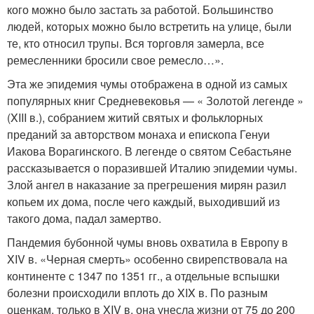
кого можно было застать за работой. Большинство
людей, которых можно было встретить на улице, были
те, кто относил трупы. Вся торговля замерла, все
ремесленники бросили свое ремесло…».
Эта же эпидемия чумы отображена в одной из самых
популярных книг Средневековья — « Золотой легенде »
(XIII в.), собранием житий святых и фольклорных
преданий за авторством монаха и епископа Генуи
Иакова Ворагинского. В легенде о святом Себастьяне
рассказывается о поразившей Италию эпидемии чумы.
Злой ангел в наказание за прегрешения мирян разил
копьем их дома, после чего каждый, выходивший из
такого дома, падал замертво.
Пандемия бубонной чумы вновь охватила в Европу в
XIV в. «Черная смерть» особенно свирепствовала на
континенте с 1347 по 1351 гг., а отдельные вспышки
болезни происходили вплоть до XIX в. По разным
оценкам, только в XIV в. она унесла жизни от 75 до 200