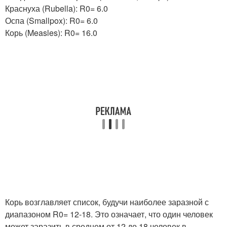
Краснуха (Rubella): R
0
= 6.0
Оспа (Smallpox): R
0
= 6.0
Корь (Measles): R
0
= 16.0
Корь возглавляет список, будучи наиболее заразной с
диапазоном R
0
= 12-18. Это означает, что один человек
может заразить в среднем от 12 до 18 человек в