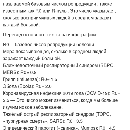
называемой базовым числом репродукции , также
известным как R
0
или R-нуль . Это число указывает,
сколько восприимчивых людей в среднем заразит
каждый больной.
Перевод основного текста на инфографике
R
0
— базовое число репродукции болезни
Мера показывающая, сколько в среднем людей
заражает каждый больной.
Ближневосточный респираторный синдром (БВРС,
MERS): R
0
= 0.8
Грипп (Influenza): R
0
= 1.5
Эбола (Ebola): R
0
= 2.0
Коронавирусная инфекция 2019 года (COVID-19): R
0
=
2.5 — Это число может измениться, когда мы больше
изучим новое заболевание.
Тяжёлый острый респираторный синдром (ТОРС,
«пурпурная смерть», SARS): R
0
= 3.5
Эпидемический паротит («свинка», Mumps): R
0
= 4.5