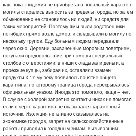
как: пока эпидемия не приобретала повальный характер,
могилы старались выносить за пределы города, но затем
обыкновенно не становилось ни людей, ни средств для
таких мероприятий. Поэтому ямы рыли родственники
погибших прямо возле домов, и складывали в могилу по
нескольку трупов. Еду больным людям передавали
через окно. Деревни, захваченные моровым поветрием,
покупали продовольствие при помощи специальных
столбов с отверстиями: в ниши складывали деньги, а
проезжие купцы, забирая их, оставляли взамен
продукты.К 17-му веку появилось понятие общего
карантина, по которому граница города перекрывалась
официальным указом. Иногда это помогало, чаще – нет.
В случае с холерой запрет на контакты никак не помогал,
если в черте карантина не оказывался заражённый
источник. Изоляция негативно сказывалась на
экономике городов, запрет на сельскохозяйственные
работы приводил к голодным зимам, вызывавшим
новые эпидемии – цинги, тифа. Чрезмерная