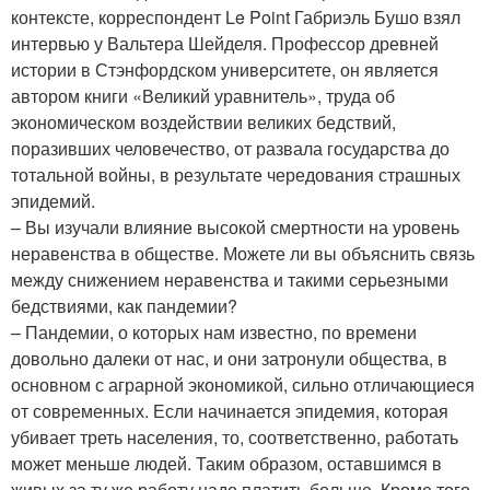
контексте, корреспондент Le Point Габриэль Бушо взял
интервью у Вальтера Шейделя. Профессор древней
истории в Стэнфордском университете, он является
автором книги «Великий уравнитель», труда об
экономическом воздействии великих бедствий,
поразивших человечество, от развала государства до
тотальной войны, в результате чередования страшных
эпидемий.
– Вы изучали влияние высокой смертности на уровень
неравенства в обществе. Можете ли вы объяснить связь
между снижением неравенства и такими серьезными
бедствиями, как пандемии?
– Пандемии, о которых нам известно, по времени
довольно далеки от нас, и они затронули общества, в
основном с аграрной экономикой, сильно отличающиеся
от современных. Если начинается эпидемия, которая
убивает треть населения, то, соответственно, работать
может меньше людей. Таким образом, оставшимся в
живых за ту же работу надо платить больше. Кроме того,