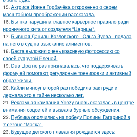
15.
Актриса Ирина Горбачёва откровенно о своем
масштабном преображении рассказала.
16.
Бьянка нарушила главное карьерное правило ради
ироничного хита от создателя "Царицы".
17.
Бывшая Данилы Козловского - Ольга Зуева - подала
на него в суд на взыскание алиментов.
18.
Баста выложил очень красивую фотосессию со
своей супругой Еленой.
19.
Dua Lipa не раз признавалась, что поддерживать
форму ей помогают регулярные тренировки и активный
образ жизни.
20.
Кайли миноуг второй раз победила рак груди и
держала это в тайне несколько лет.
21.
Рекламная кампания Yeezy вновь оказалась в центре
внимания соцсетей и вызвала бурные обсуждения.
22.
Публика ополчились на победу Полины Гагариной в
7 сезоне "Маска".
23.
Будущее детского плавания рождается здесь: