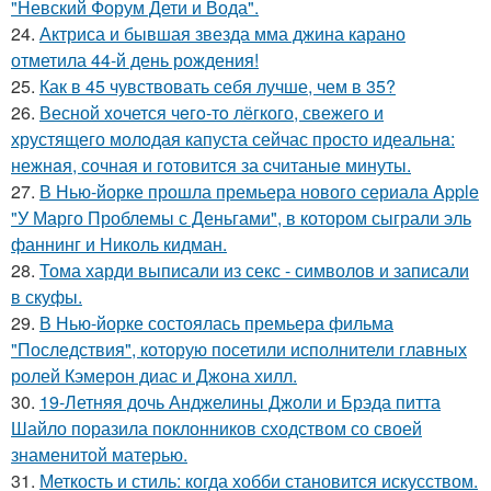
"Невский Форум Дети и Вода".
24.
Актриса и бывшая звезда мма джина карано
отметила 44-й день рождения!
25.
Как в 45 чувствовать себя лучше, чем в 35?
26.
Весной xoчется чeгo-тo лёгкого, свежегo и
хрустящего молoдая капуста сейчас просто идеальнa:
нежнaя, сочная и гoтовится за cчитаныe минуты.
27.
В Нью-йорке прошла премьера нового сериала Apple
"У Марго Проблемы с Деньгами", в котором сыграли эль
фаннинг и Николь кидман.
28.
Тома харди выписали из секс - символов и записали
в скуфы.
29.
В Нью-йорке состоялась премьера фильма
"Последствия", которую посетили исполнители главных
ролей Кэмерон диас и Джона хилл.
30.
19-Летняя дочь Анджелины Джоли и Брэда питта
Шайло поразила поклонников сходством со своей
знаменитой матерью.
31.
Меткость и стиль: когда хобби становится искусством.