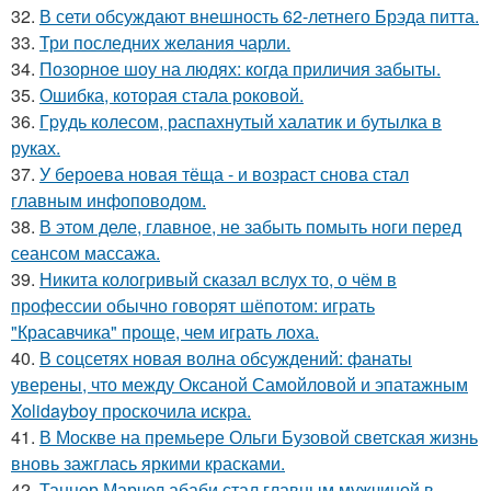
32.
В сети обсуждают внешность 62-летнего Брэда питта.
33.
Три последних желания чарли.
34.
Позорное шоу на людях: когда приличия забыты.
35.
Ошибка, которая стала роковой.
36.
Гpyдь колесом, распахнутый халатик и бутылка в
руках.
37.
У бероева новая тёща - и возраст снова стал
главным инфоповодом.
38.
В этом деле, главное, не забыть помыть ноги перед
сеансом массажа.
39.
Никита кологривый сказал вслух то, о чём в
профессии обычно говорят шёпотом: играть
"Красавчика" проще, чем играть лоха.
40.
В соцсетях новая волна обсуждений: фанаты
уверены, что между Оксаной Самойловой и эпатажным
Xolidayboy проскочила искра.
41.
В Москве на премьере Ольги Бузовой светская жизнь
вновь зажглась яркими красками.
42.
Танцор Марчел абаби стал главным мужчиной в