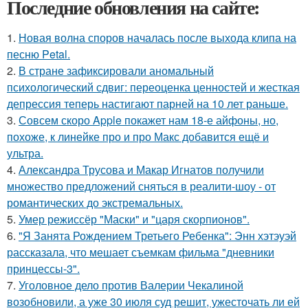
Последние обновления на сайте:
1.
Новая волна споров началась после выхода клипа на
песню Petal.
2.
В стране зафиксировали аномальный
психологический сдвиг: переоценка ценностей и жесткая
депрессия теперь настигают парней на 10 лет раньше.
3.
Совсем скоро Apple покажет нам 18-е айфоны, но,
похоже, к линейке про и про Макс добавится ещё и
ультра.
4.
Александра Трусова и Макар Игнатов получили
множество предложений сняться в реалити-шоу - от
романтических до экстремальных.
5.
Умер режиссёр "Маски" и "царя скорпионов".
6.
"Я Занята Рождением Третьего Ребенка": Энн хэтэуэй
рассказала, что мешает съемкам фильма "дневники
принцессы-3".
7.
Уголовное дело против Валерии Чекалиной
возобновили, а уже 30 июля суд решит, ужесточать ли ей