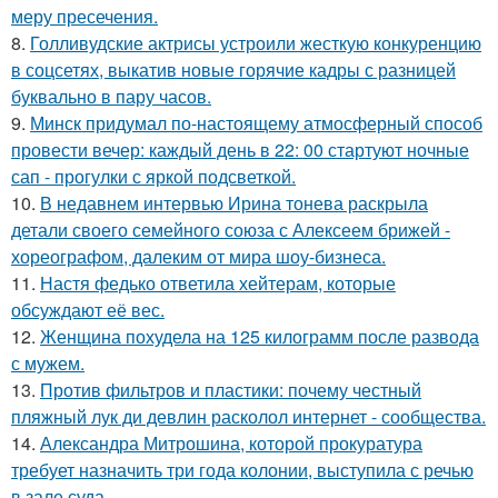
меру пресечения.
8.
Голливудские актрисы устроили жесткую конкуренцию
в соцсетях, выкатив новые горячие кадры с разницей
буквально в пару часов.
9.
Минск придумал по-настоящему атмосферный способ
провести вечер: каждый день в 22: 00 стартуют ночные
сап - прогулки с яркой подсветкой.
10.
В недавнем интервью Ирина тонева раскрыла
детали своего семейного союза с Алексеем брижей -
хореографом, далеким от мира шоу-бизнеса.
11.
Настя федько ответила хейтерам, которые
обсуждают её вес.
12.
Женщина похудела на 125 килограмм после развода
с мужем.
13.
Против фильтров и пластики: почему честный
пляжный лук ди девлин расколол интернет - сообщества.
14.
Александра Митрошина, которой прокуратура
требует назначить три года колонии, выступила с речью
в зале суда.