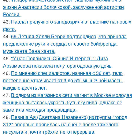
жизни Анастасии Волочковой, заслуженной артистки
России.
43.
Павла прилучного заподозрили в пластике на новых
фото.
44.
59-Летняя Холли Берри подтвердила, что приняла
предложение руки и сердца от своего бойфренда,
музыканта Вана ханта.
45.
"У нас Появились Общие Интересы": Лиза
Арзамасова показала полуторагодовалую дочь.
46.
По мнению специалистов, начиная с 36 лет, тело
постепенно утрачивает от 3 до 5% мышечной массы
каждые десять лет.
47.
В одном из магазинов сети магнит в Москве молодая
женщина пыталась украсть бутылку пива, однако её
заметила молодая продавщица.
48.
Певица Ая (Светлана Назаренко) из группы "город
312" впервые появилась на сцене после тяжёлого
инсульта и почти трёхлетнего перерыва.