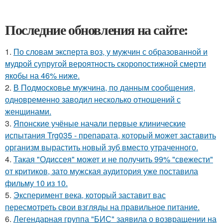
Последние обновления на сайте:
1.
По словам эксперта воз, у мужчин с образованной и
мудрой супругой вероятность скоропостижной смерти
якобы на 46% ниже.
2.
В Подмосковье мужчина, по данным сообщения,
одновременно заводил несколько отношений с
женщинами.
3.
Японские учёные начали первые клинические
испытания Trg035 - препарата, который может заставить
организм вырастить новый зуб вместо утраченного.
4.
Такая "Одиссея" может и не получить 99% "свежести"
от критиков, зато мужская аудитория уже поставила
фильму 10 из 10.
5.
Эксперимент века, который заставит вас
пересмотреть свои взгляды на правильное питание.
6.
Легендарная группа "БИС" заявила о возвращении на