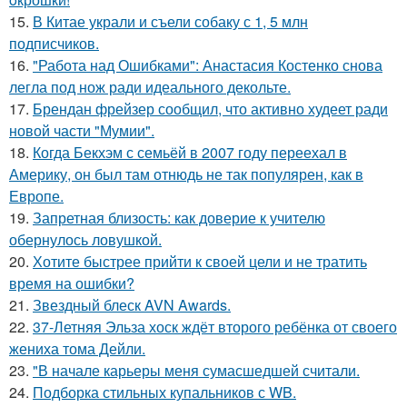
15.
В Китае украли и съели собаку с 1, 5 млн
подписчиков.
16.
"Работа над Ошибками": Анастасия Костенко снова
легла под нож ради идеального декольте.
17.
Брендан фрейзер сообщил, что активно худеет ради
новой части "Мумии".
18.
Когда Бекхэм с семьёй в 2007 году переехал в
Америку, он был там отнюдь не так популярен, как в
Европе.
19.
Запретная близость: как доверие к учителю
обернулось ловушкой.
20.
Хотите быстрее прийти к своей цели и не тратить
время на ошибки?
21.
Звездный блеск AVN Awards.
22.
37-Летняя Эльза хоск ждёт второго ребёнка от своего
жениха тома Дейли.
23.
"В начале карьеры меня сумасшедшей считали.
24.
Подборка стильных купальников с WB.