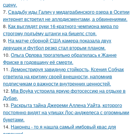
сцену.
7.
Свадьбу иды Галич у мидаграбинского озера в Осетии
интернет встретил не аплодисментами, а обвинениями.
8.
Как выглядят руки 16-кратного чемпиона мира по
строгому подъёму штанги на бицепс стоя.
9.
На матче сборной США камера показала двух
девушек и футбол резко стал вторым планом.
10.
Ольга Орлова трогательно обратилась к Жанне
Фриске в годовщину её смерти.
11.
Демонстрируя завидную стойкость, Ксения Собчак
ответила на критику своей внешности, напомнив
подписчикам о важности внутренних ценностей.
12.
Mia Boyka устроила яркую фотосессию на отдыхе в
Дубае.
13.
Раскрыта тайна Джереми Аллена Уайта, которого
постоянно видят на улицах Лос-анджелеса с огромными
букетами.
14.
Наконец - то я нашла cамый имбовый кваc для
oкрошки!