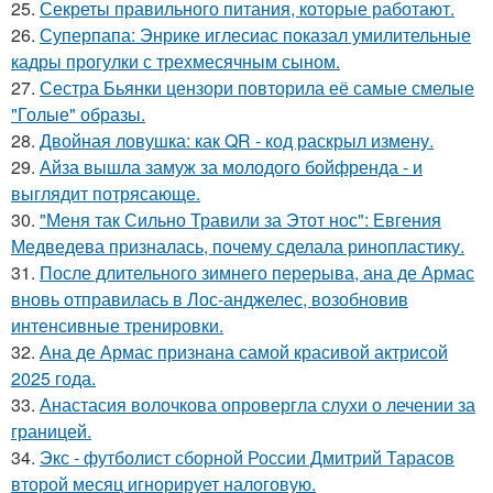
25.
Секреты правильного питания, которые работают.
26.
Суперпапа: Энрике иглесиас показал умилительные
кадры прогулки с трехмесячным сыном.
27.
Сестра Бьянки цензори повторила её самые смелые
"Голые" образы.
28.
Двойная ловушка: как QR - код раскрыл измену.
29.
Айза вышла замуж за молодого бойфренда - и
выглядит потрясающе.
30.
"Меня так Сильно Травили за Этот нос": Евгения
Медведева призналась, почему сделала ринопластику.
31.
После длительного зимнего перерыва, ана де Армас
вновь отправилась в Лос-анджелес, возобновив
интенсивные тренировки.
32.
Ана де Армас признана самой красивой актрисой
2025 года.
33.
Анастасия волочкова опровергла слухи о лечении за
границей.
34.
Экс - футболист сборной России Дмитрий Тарасов
второй месяц игнорирует налоговую.