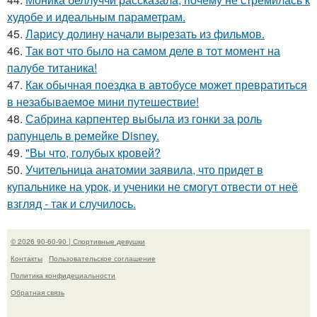
худобе и идеальным параметрам.
45.
Ларису долину начали вырезать из фильмов.
46.
Так вот что было на самом деле в тот момент на
палубе титаника!
47.
Как обычная поездка в автобусе может превратиться
в незабываемое мини путешествие!
48.
Сабрина карпентер выбыла из гонки за роль
рапунцель в ремейке Disney.
49.
"Вы что, голубых кровей?
50.
Учительница анатомии заявила, что придет в
купальнике на урок, и ученики не смогут отвести от неё
взгляд - так и случилось.
© 2026 90-60-90 | Спортивные девушки
Контакты
Пользовательское соглашение
Политика конфидециальности
Обратная связь