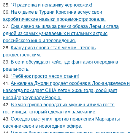
35.
"Я расистка и ненавижу чернокожих!
36.
На отдыхе в Турции Кристина асмус свои
акробатические навыки продемонстрировала.
37.
Она давно вышла за рамки образа Леры и стала
одной из самых узнаваемых и стильных актрис
российского кино и телевидения.
38.
Киану ривз снова стал мемом - теперь
рождественским.
39.
В сети обсуждают кейс, где фантазия опередила
реальность.
40.
"Ребёнок просто мясом станет!
41.
Анжелина Джоли продаёт особняк в Лос-анджелесе и
навсегда покидает США летом 2026 года, сообщает
инсайдер журналу People.
42.
В хмао группа бородатых мужчин избила гостя
гостиницы, который сделал им замечание.
43.
Соседов выступил против появления Маргариты
овсянниковои в новогоднем эфире.
44.
Моника беллуччи рассказала, почему не стремилась к