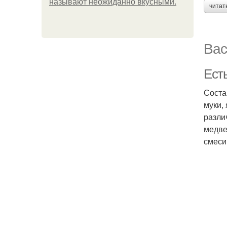
называют неожиданно вкусными.
читат
Вас
Ест
Соста
муки,
разли
медве
смеси