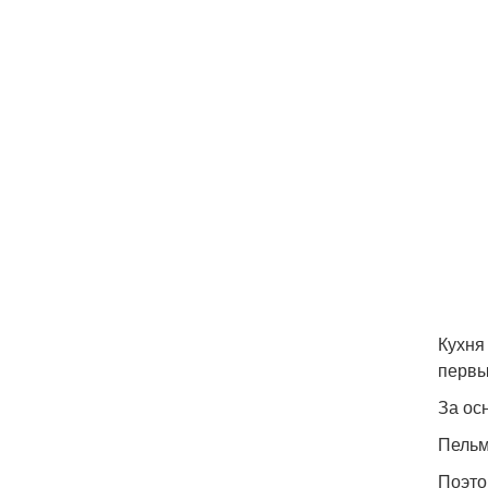
Кухня
первы
За ос
Пельм
Поэто