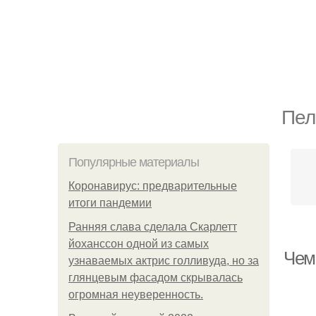
Пел
Популярные материалы
Коронавирус: предварительные
итоги пандемии
Ранняя слава сделала Скарлетт
йоханссон одной из самых
Чем
узнаваемых актрис голливуда, но за
глянцевым фасадом скрывалась
огромная неуверенность.