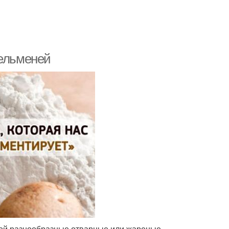
пельменей
бой разнообразные отварные или жареные