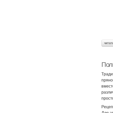
читат
Пол
Тради
пряно
вмест
разли
прост
Рецеп
Для э