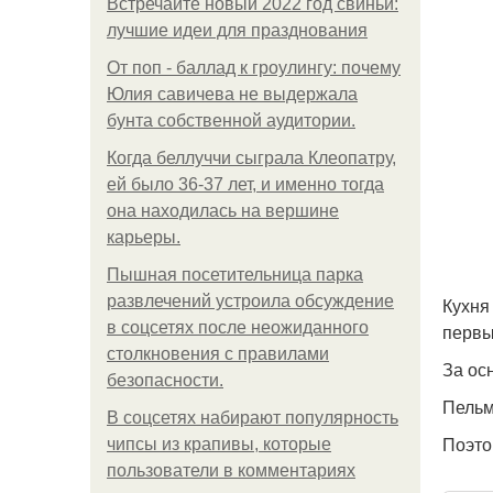
Встречайте новый 2022 год свиньи:
лучшие идеи для празднования
От поп - баллад к гроулингу: почему
Юлия савичева не выдержала
бунта собственной аудитории.
Когда беллуччи сыграла Клеопатру,
ей было 36-37 лет, и именно тогда
она находилась на вершине
карьеры.
Пышная посетительница парка
развлечений устроила обсуждение
Кухня
в соцсетях после неожиданного
первы
столкновения с правилами
За ос
безопасности.
Пельм
В соцсетях набирают популярность
Поэто
чипсы из крапивы, которые
пользователи в комментариях