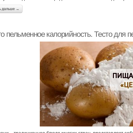
ь дальше →
то пельменное калорийность. Тесто для 
ени – традиционное блюдо многих стран, представляет со