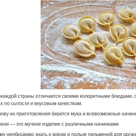
 каждой страны отличается своими колоритными блюдами, с
х по сытости и вкусовым качествам.
нову их приготовления берется мука и всевозможные начинк
ени — это мучное изделие с различными начинками
му необходимо знать о вреде и пользе пельменей для орган