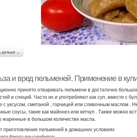
ь дальше →
ьза и вред пельменей. Применение в кул
ционно принято отваривать пельмени в достаточно большо
стей и специй. Часто их и употребляют как суп, вместе с бу
е с уксусом, сметаной , горчицей или сливочным маслом . 
чные соусы, такие как майонез или кетчуп . Также можно вс
о жаренные в большом количестве масла.
т приготовления пельменей в домашних условиях
того блюда понадобится: