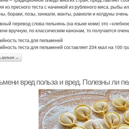
ия из пресного теста с начинкой из рубленого мяса, рыбы и
ны, бораки, позы, хинкали, манты, равиоли и колдуны очен
вный перевод слова пельнянь (на языке коми) это «хлебное 
ени вручную, по классическим канонам, то получается очень
ийность теста для пельменей
ийность теста для пельменей составляет 234 ккал на 100 гр
ь дальше →
ьмени вред польза и вред. Полезны ли п