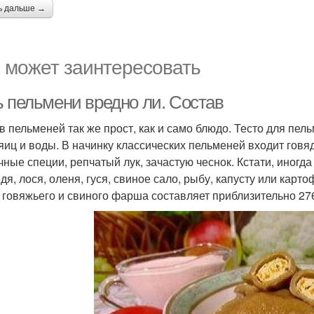
ь дальше →
 может заинтересовать
ь пельмени вредно ли. Состав
в пельменей так же прост, как и само блюдо. Тесто для пе
 яиц и воды. В начинку классических пельменей входит говя
чные специи, репчатый лук, зачастую чеснок. Кстати, иногд
дя, лося, оленя, гуся, свиное сало, рыбу, капусту или карт
 говяжьего и свиного фарша составляет приблизительно 276