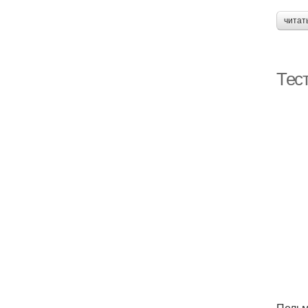
читат
Тес
Пельм