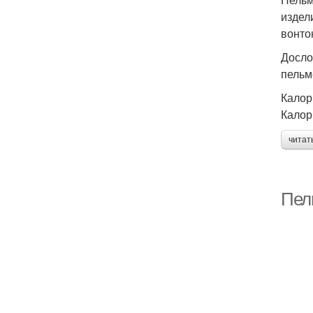
издел
вонто
Досло
пельм
Калор
Калор
читат
Пел