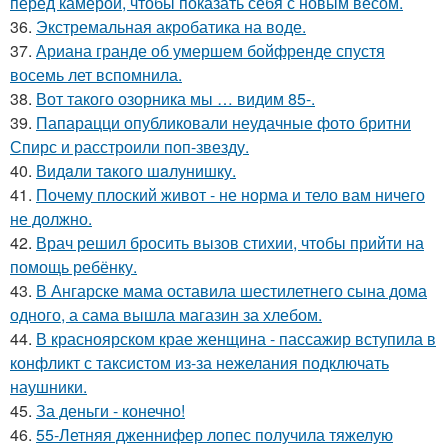
перед камерой, чтобы показать себя с новым весом.
36.
Экстремальная акробатика на воде.
37.
Ариана гранде об умершем бойфренде спустя
восемь лет вспомнила.
38.
Вот такого озорника мы … видим 85-.
39.
Папарацци опубликовали неудачные фото бритни
Спирс и расстроили поп-звезду.
40.
Видaли тaкого шaлунишку.
41.
Почему плоский живот - не норма и тело вам ничего
не должно.
42.
Врач решил бросить вызов стихии, чтобы прийти на
помощь ребёнку.
43.
В Ангарске мама оставила шестилетнего сына дома
одного, а сама вышла магазин за хлебом.
44.
В красноярском крае женщина - пассажир вступила в
конфликт с таксистом из-за нежелания подключать
наушники.
45.
За деньги - конечно!
46.
55-Летняя дженнифер лопес получила тяжелую