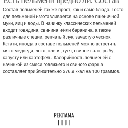
Полезные пельмени
Отварные пельмени
Состав пельменей так же прост, как и само блюдо. Тесто
для пельменей изготавливается на основе пшеничной
муки, яиц и воды. В начинку классических пельменей
входит говядина, свинина и/или баранина, а также
Пельмени для здоровья
Покупные пельмени
различные специи, репчатый лук, зачастую чеснок.
Кстати, иногда в составе пельменей можно встретить
мясо медведя, лося, оленя, гуся, свиное сало, рыбу,
капусту или картофель. Калорийность пельменей с
Пельмени в домашних
Пельмени на упаковке
начинкой из смеси говяжьего и свиного фарша
условиях
составляет приблизительно 276.9 ккал на 100 граммов.
Тесто для пельменей
Тест для пельменей
Пельмени на ночь
Пельмени в кулинарии