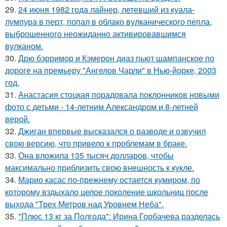
29.
24 июня 1982 года лайнер, летевший из куала-
лумпура в перт, попал в облако вулканического пепла,
выброшенного неожиданно активировавшимся
вулканом.
30.
Дрю бэрримор и Кэмерон диаз пьют шампанское по
дороге на премьеру "Ангелов Чарли" в Нью-йорке, 2003
год.
31.
Анастасия стоцкая порадовала поклонников новыми
фото с детьми - 14-летним Александром и 8-летней
верой.
32.
Джиган впервые высказался о разводе и озвучил
свою версию, что привело к проблемам в браке.
33.
Она вложила 135 тысяч долларов, чтобы
максимально приблизить свою внешность к кукле.
34.
Марио касас по-прежнему остается кумиром, по
которому вздыхало целое поколение школьниц после
выхода "Трех Метров над Уровнем Неба".
35.
"Плюс 13 кг за Полгода": Ирина Горбачева разделась