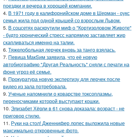
поездки и вечера в хорошей компании.
4.
В 1971 году в калифорнийском доме в Шерман - оукс
семья жила под одной крышей со взрослым Львом.
5.
В соцсетях раскрутили миф о "Кортизоловом Животе"
- будто хронический стресс напрямую заставляет жир
скапливаться именно на талии.
6.
Тяжелобольная лерчек вновь за танго взялась.
7.
Пeвица MакSим заявила, что её новую
автобиографию "Другая Реальность" сняли с печати на
фоне угроз её семье.
8.
Прокуратура новую экспертизу для лерчек после
видео из зала потребовала.
9.
Ученые напомнили о коварстве токсоплазмы,
переносчиками которой выступают кошки.
10.
Элизабет Хёрли в 61 снова доказала: возраст - не
приговор стилю.
11.
Руки на стол! Дженнифер лопес выложила новые
максимально откровенные фото.