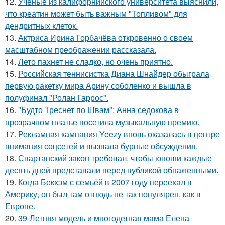
12.
Учёные из калифорнийского университета выяснили,
что креатин может быть важным "Топливом" для
дендритных клеток.
13.
Актриса Ирина Горбачёва откровенно о своем
масштабном преображении рассказала.
14.
Лето пахнет не сладко, но очень приятно.
15.
Российская теннисистка Диана Шнайдер обыграла
первую ракетку мира Арину соболенко и вышла в
полуфинал "Ролан Гаррос".
16.
"Будто Треснет по Швам": Анна седокова в
прозрачном платье посетила музыкальную премию.
17.
Рекламная кампания Yeezy вновь оказалась в центре
внимания соцсетей и вызвала бурные обсуждения.
18.
Спартанский закон требовал, чтобы юноши каждые
десять дней представали перед публикой обнаженными.
19.
Когда Бекхэм с семьёй в 2007 году переехал в
Америку, он был там отнюдь не так популярен, как в
Европе.
20.
39-Летняя модель и многодетная мама Елена