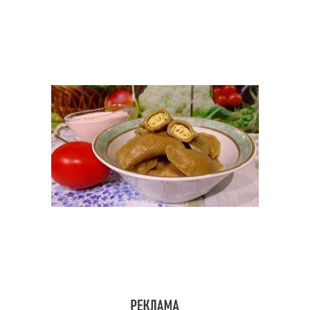
Пельмени с уксусом
Уксус для пельменей
Соус для пельменей
Жареные пельмени