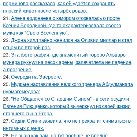
перминова рассказала, как ей удаётся сохранять
плоский живот после четырёх родов.
21.
Алена водонаева с юмором отозвалась о посте
Ксении Бородиной, где та охарактеризовала своего
мужа как "Свою Вселенную".
22.
Джона хилл тайно женился на Оливии миллар и стал
отцом во второй раз.
23.
Эта фотография, где знаменитый тореро Альваро
мунера рухнул на песок арены, запечатлела не падение,
а прозрение.
24.
Очереди на Эвересте.
25.
Мудрые наставления великого тренера Абдулманапа
нурмагомедова:
26.
"Не Общается со Старшим Сыном" - в сети осудили
Евгения Плющенко, который вычеркнул из своей жизни
старшего сына Егора.
27.
Сидни Суини заявила, что не прекратит сниматься в
интимных сценах.
28.
Не знаю как вам, но тут вообще не вредно.