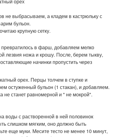
катный орех
ов не выбрасываем, а кладем в кастрюльку с
варим бульон.
очитаю крупную сетку.
со превратилось в фарш, добавляем мелко
ой лезвия ножа и крошу. После, берем тыкву,
 составляющие начинки пропустить через
скатный орех. Перцы толчем в ступке и
ем остуженный бульон (1 стакан), и добавляем.
 не станет равномерной и " не мокрой".
на воды с растворенной в ней половинок
ыть слишком мягким, оно должно быть
те еще муки. Месите тесто не менее 10 минут,