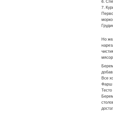
6. Сп
7. Ку
Перво
морко
Груди
Но же
нарез
чисти
мясор
Берем
добав
Все х
Фарш 
Тесто
Берем
столо
доста