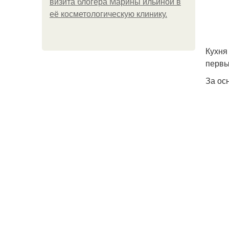
визита блогера Марины ильиной в
её косметологическую клинику.
Кухня
первы
За ос