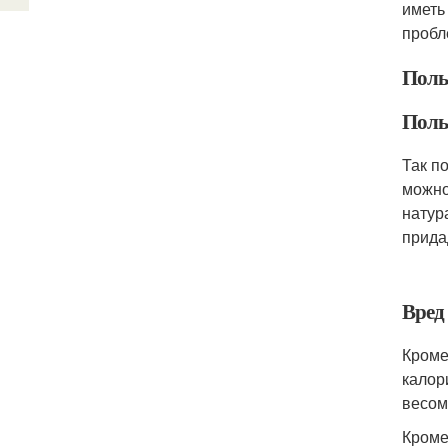
иметь
пробл
Поль
Поль
Так п
можно
натур
прида
Вред
Кроме
калор
весом
Кроме