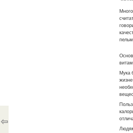
Много
счита
говор
качес
пельм
Основ
витам
Мука 
жизне
необх
вещес
Польз
калор
⇦
отлич
Людям