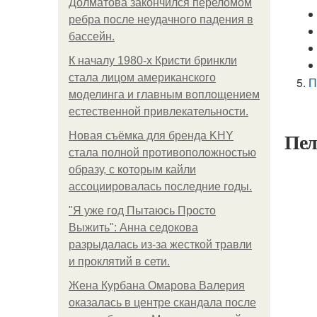
Долматова закончился переломом
ребра после неудачного падения в
бассейн.
К началу 1980-х Кристи бринкли
стала лицом американского
П
моделинга и главным воплощением
естественной привлекательности.
Пел
Новая съёмка для бренда KHY
стала полной противоположностью
образу, с которым кайли
ассоциировалась последние годы.
"Я уже год Пытаюсь Просто
Выжить": Анна седокова
разрыдалась из-за жесткой травли
и проклятий в сети.
Жена Курбана Омарова Валерия
оказалась в центре скандала после