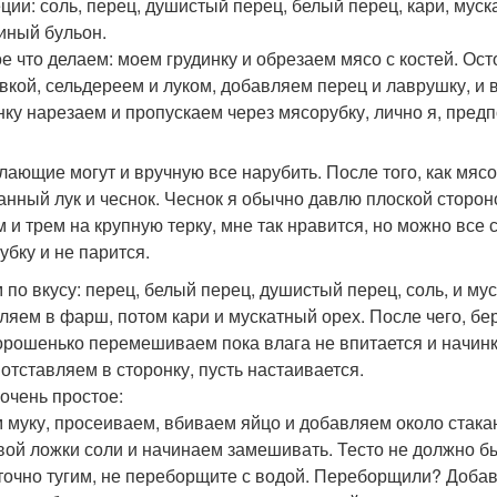
еции: соль, перец, душистый перец, белый перец, кари, мус
риный бульон.
е что делаем: моем грудинку и обрезаем мясо с костей. Ост
вкой, сельдереем и луком, добавляем перец и лаврушку, и 
нку нарезаем и пропускаем через мясорубку, лично я, предп
лающие могут и вручную все нарубить. После того, как мя
анный лук и чеснок. Чеснок я обычно давлю плоской сторон
м и трем на крупную терку, мне так нравится, но можно все
убку и не парится.
 по вкусу: перец, белый перец, душистый перец, соль, и му
ляем в фарш, потом кари и мускатный орех. После чего, бер
орошенько перемешиваем пока влага не впитается и начинка
отставляем в сторонку, пусть настаивается.
 очень простое:
 муку, просеиваем, вбиваем яйцо и добавляем около стака
вой ложки соли и начинаем замешивать. Тесто не должно б
точно тугим, не переборщите с водой. Переборщили? Добавь