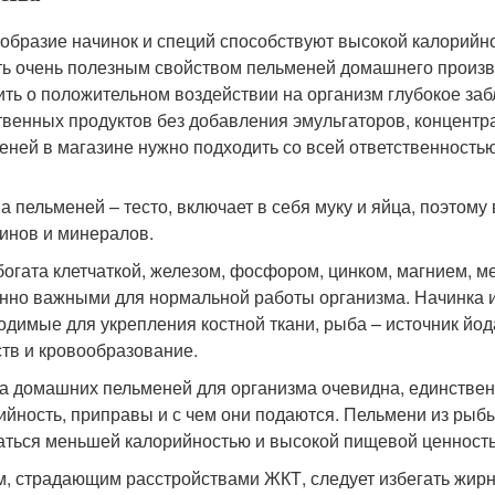
образие начинок и специй способствуют высокой калорийнос
ть очень полезным свойством пельменей домашнего произв
ить о положительном воздействии на организм глубокое забл
твенных продуктов без добавления эмульгаторов, концентр
еней в магазине нужно подходить со всей ответственностью
а пельменей – тесто, включает в себя муку и яйца, поэтому
инов и минералов.
богата клетчаткой, железом, фосфором, цинком, магнием, м
нно важными для нормальной работы организма. Начинка из
одимые для укрепления костной ткани, рыба – источник йод
тв и кровообразование.
а домашних пельменей для организма очевидна, единствен
ийность, приправы и с чем они подаются. Пельмени из рыбы,
аться меньшей калорийностью и высокой пищевой ценност
, страдающим расстройствами ЖКТ, следует избегать жирн