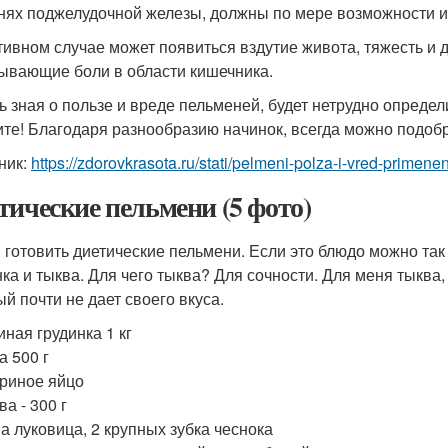
нях поджелудочной железы, должны по мере возможности и
тивном случае может появиться вздутие живота, тяжесть и д
ывающие боли в области кишечника.
ь зная о пользе и вреде пельменей, будет нетрудно определи
те! Благодаря разнообразию начинок, всегда можно подобр
ник:
https://zdorovkrasota.ru/stati/pelmeni-polza-i-vred-primenen
тические пельмени (5 фото)
 готовить диетические пельмени. Если это блюдо можно так 
нка и тыква. Для чего тыква? Для сочности. Для меня тыква
ый почти не дает своего вкуса.
иная грудинка 1 кг
а 500 г
уриное яйцо
ва - 300 г
на луковица, 2 крупных зубка чеснока