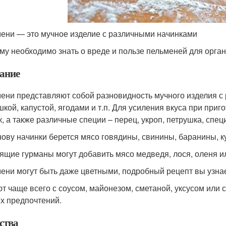
ени — это мучное изделие с различными начинками
му необходимо знать о вреде и пользе пельменей для орган
ание
ени представляют собой разновидность мучного изделия с
шкой, капустой, ягодами и т.п. Для усиления вкуса при при
к, а также различные специи – перец, укроп, петрушка, спе
нову начинки берется мясо говядины, свинины, баранины, 
ящие гурманы могут добавить мясо медведя, лося, оленя ил
ени могут быть даже цветными, подробный рецепт вы узнае
т чаще всего с соусом, майонезом, сметаной, уксусом или с
х предпочтений.
ства