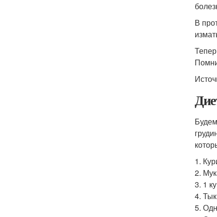
болез
В про
измат
Тепер
Помни
Источ
Дие
Будем
груди
котор
1. Кур
2. Мук
3. 1 к
4. Тык
5. Од