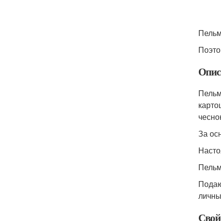
Пельм
Поэто
Опис
Пельм
карто
чесно
За ос
Насто
Пельм
Подаю
личны
Свой