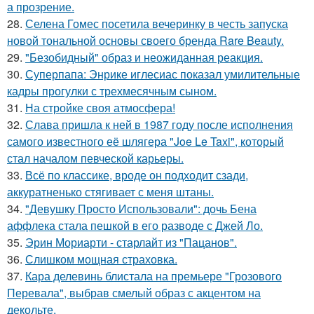
а прозрение.
28.
Селена Гомес посетила вечеринку в честь запуска
новой тональной основы своего бренда Rare Beauty.
29.
"Безобидный" образ и неожиданная реакция.
30.
Суперпапа: Энрике иглесиас показал умилительные
кадры прогулки с трехмесячным сыном.
31.
На стройке своя атмосфера!
32.
Слава пришла к ней в 1987 году после исполнения
самого известного её шлягера "Joe Le Taxi", который
стал началом певческой карьеры.
33.
Всё по классике, вроде он подходит сзади,
аккуратненько стягивает с меня штаны.
34.
"Девушку Просто Использовали": дочь Бена
аффлека стала пешкой в его разводе с Джей Ло.
35.
Эрин Мориарти - старлайт из "Пацанов".
36.
Слишком мощная страховка.
37.
Кара делевинь блистала на премьере "Грозового
Перевала", выбрав смелый образ с акцентом на
декольте.