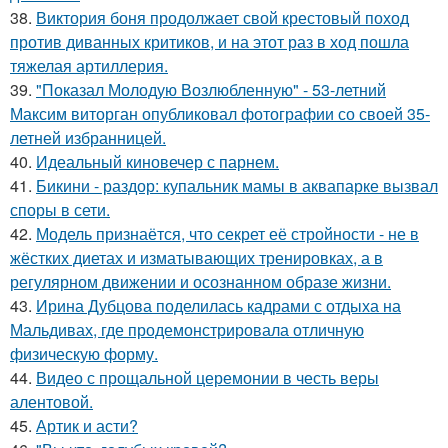
38.
Виктория боня продолжает свой крестовый поход
против диванных критиков, и на этот раз в ход пошла
тяжелая артиллерия.
39.
"Показал Молодую Возлюбленную" - 53-летний
Максим виторган опубликовал фотографии со своей 35-
летней избранницей.
40.
Идеальный киновечер с парнем.
41.
Бикини - раздор: купальник мамы в аквапарке вызвал
споры в сети.
42.
Модель признаётся, что секрет её стройности - не в
жёстких диетах и изматывающих тренировках, а в
регулярном движении и осознанном образе жизни.
43.
Ирина Дубцова поделилась кадрами с отдыха на
Мальдивах, где продемонстрировала отличную
физическую форму.
44.
Видео с прощальной церемонии в честь веры
алентовой.
45.
Артик и асти?