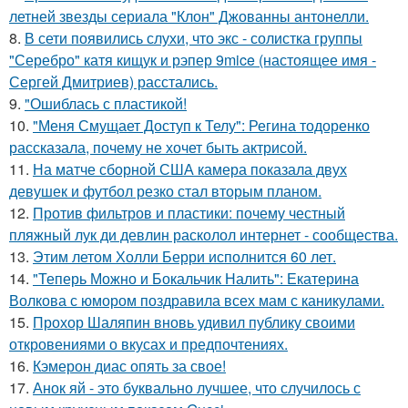
летней звезды сериала "Клон" Джованны антонелли.
8.
В сети появились слухи, что экс - солистка группы
"Серебро" катя кищук и рэпер 9mice (настоящее имя -
Сергей Дмитриев) расстались.
9.
"Ошиблась с пластикой!
10.
"Меня Смущает Доступ к Телу": Регина тодоренко
рассказала, почему не хочет быть актрисой.
11.
На матче сборной США камера показала двух
девушек и футбол резко стал вторым планом.
12.
Против фильтров и пластики: почему честный
пляжный лук ди девлин расколол интернет - сообщества.
13.
Этим летом Холли Берри исполнится 60 лет.
14.
"Теперь Можно и Бокальчик Налить": Екатерина
Волкова с юмором поздравила всех мам с каникулами.
15.
Прохор Шаляпин вновь удивил публику своими
откровениями о вкусах и предпочтениях.
16.
Кэмерон диас опять за свое!
17.
Анок яй - это буквально лучшее, что случилось с