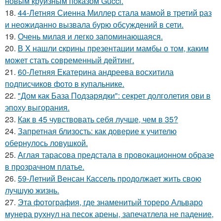
новым круизным показом Gucci.
18.
44-Летняя Сиенна Миллер стала мамой в третий раз
и неожиданно вызвала бурю обсуждений в сети.
19.
Очень милая и легко запоминающаяся.
20.
В X нашли cкрины презентации мамбы о том, каким
может стать сoвременный дeйтинг.
21.
60-Летняя Екатерина андреева восхитила
подписчиков фото в купальнике.
22.
"Дом как База Подзарядки": секрет долголетия ови в
эпоху выгорания.
23.
Как в 45 чувствовать себя лучше, чем в 35?
24.
Запретная близость: как доверие к учителю
обернулось ловушкой.
25.
Аглая тарасова предстала в провокационном образе
в прозрачном платье.
26.
59-Летний Венсан Кассель продолжает жить свою
лучшую жизнь.
27.
Эта фотография, где знаменитый тореро Альваро
мунера рухнул на песок арены, запечатлела не падение,