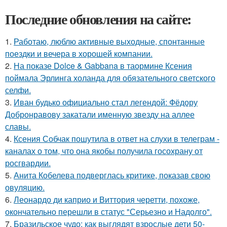
Последние обновления на сайте:
1.
Работаю, люблю активные выходные, спонтанные
поездки и вечера в хорошей компании.
2.
На показе Dolce & Gabbana в таормине Ксения
поймала Эрлинга холанда для обязательного светского
селфи.
3.
Иван будько официально стал легендой: Фёдору
Добронравову закатали именную звезду на аллее
славы.
4.
Ксения Собчак пошутила в ответ на слухи в телеграм -
каналах о том, что она якобы получила госохрану от
росгвардии.
5.
Анита Кобелева подверглась критике, показав свою
овуляцию.
6.
Леонардо ди каприо и Виттория черетти, похоже,
окончательно перешли в статус "Серьезно и Надолго".
7.
Бразильское чудо: как выглядят взрослые дети 50-