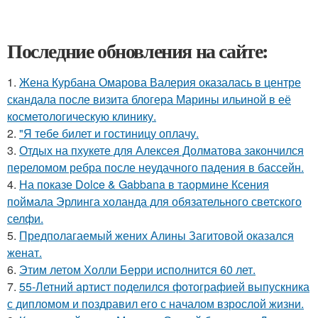
Последние обновления на сайте:
1.
Жена Курбана Омарова Валерия оказалась в центре
скандала после визита блогера Марины ильиной в её
косметологическую клинику.
2.
"Я тебе билет и гостиницу оплачу.
3.
Отдых на пхукете для Алексея Долматова закончился
переломом ребра после неудачного падения в бассейн.
4.
На показе Dolce & Gabbana в таормине Ксения
поймала Эрлинга холанда для обязательного светского
селфи.
5.
Предполагаемый жених Алины Загитовой оказался
женат.
6.
Этим летом Холли Берри исполнится 60 лет.
7.
55-Летний артист поделился фотографией выпускника
с дипломом и поздравил его с началом взрослой жизни.