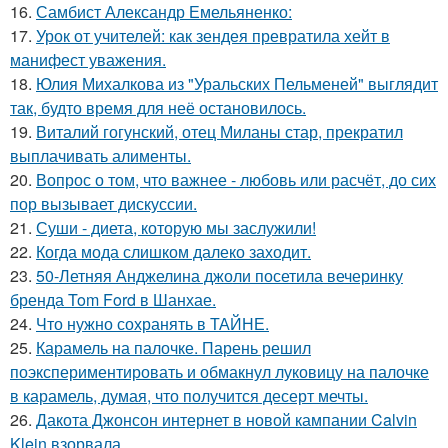
16.
Самбист Александр Емельяненко:
17.
Урок от учителей: как зендея превратила хейт в
манифест уважения.
18.
Юлия Михалкова из "Уральских Пельменей" выглядит
так, будто время для неё остановилось.
19.
Виталий гогунский, отец Миланы стар, прекратил
выплачивать алименты.
20.
Вопрос о том, что важнее - любовь или расчёт, до сих
пор вызывает дискуссии.
21.
Суши - диета, которую мы заслужили!
22.
Когда мода слишком далеко заходит.
23.
50-Летняя Анджелина джоли посетила вечеринку
бренда Tom Ford в Шанхае.
24.
Что нужно сохранять в ТАЙНЕ.
25.
Карамель на палочке. Парень решил
поэкспериментировать и обмакнул луковицу на палочке
в карамель, думая, что получится десерт мечты.
26.
Дакота Джонсон интернет в новой кампании Calvin
Klein взорвала.