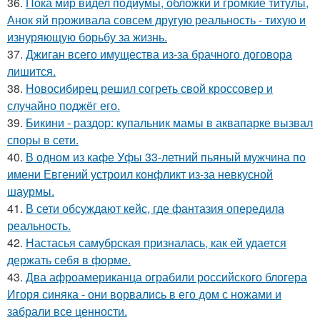
36.
Пока мир видел подиумы, обложки и громкие титулы,
Анок яй проживала совсем другую реальность - тихую и
изнуряющую борьбу за жизнь.
37.
Джиган всего имущества из-за брачного договора
лишится.
38.
Новосибирец решил согреть свой кроссовер и
случайно поджёг его.
39.
Бикини - раздор: купальник мамы в аквапарке вызвал
споры в сети.
40.
В одном из кафе Уфы 33-летний пьяный мужчина по
имени Евгений устроил конфликт из-за невкусной
шаурмы.
41.
В сети обсуждают кейс, где фантазия опередила
реальность.
42.
Настасья самубрская призналась, как ей удается
держать себя в форме.
43.
Два афроамериканца ограбили российского блогера
Игоря синяка - они ворвались в его дом с ножами и
забрали все ценности.