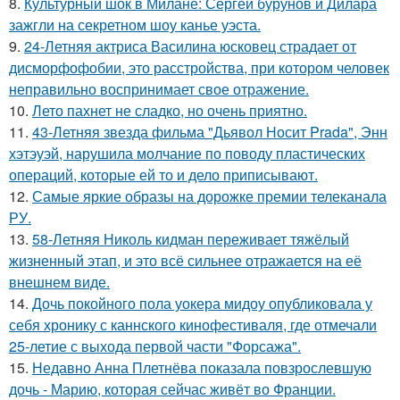
8.
Культурный шок в Милане: Сергей бурунов и Дилара
зажгли на секретном шоу канье уэста.
9.
24-Летняя актриса Василина юсковец страдает от
дисморфофобии, это расстройства, при котором человек
неправильно воспринимает свое отражение.
10.
Лето пахнет не сладко, но очень приятно.
11.
43-Летняя звезда фильма "Дьявол Носит Prada", Энн
хэтэуэй, нарушила молчание по поводу пластических
операций, которые ей то и дело приписывают.
12.
Самые яркие образы на дорожке премии телеканала
РУ.
13.
58-Летняя Николь кидман переживает тяжёлый
жизненный этап, и это всё сильнее отражается на её
внешнем виде.
14.
Дочь покойного пола уокера мидоу опубликовала у
себя хронику с каннского кинофестиваля, где отмечали
25-летие с выхода первой части "Форсажа".
15.
Недавно Анна Плетнёва показала повзрослевшую
дочь - Марию, которая сейчас живёт во Франции.