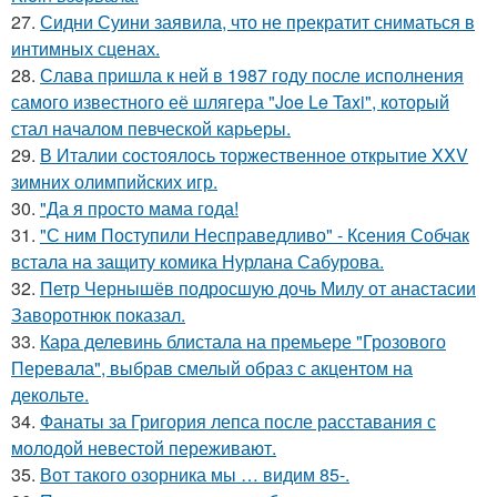
27.
Сидни Суини заявила, что не прекратит сниматься в
интимных сценах.
28.
Слава пришла к ней в 1987 году после исполнения
самого известного её шлягера "Joe Le Taxi", который
стал началом певческой карьеры.
29.
В Италии состоялось торжественное открытие XXV
зимних олимпийских игр.
30.
"Да я просто мама года!
31.
"С ним Поступили Несправедливо" - Ксения Собчак
встала на защиту комика Нурлана Сабурова.
32.
Петр Чернышёв подросшую дочь Милу от анастасии
Заворотнюк показал.
33.
Кара делевинь блистала на премьере "Грозового
Перевала", выбрав смелый образ с акцентом на
декольте.
34.
Фанаты за Григория лепса после расставания с
молодой невестой переживают.
35.
Вот такого озорника мы … видим 85-.