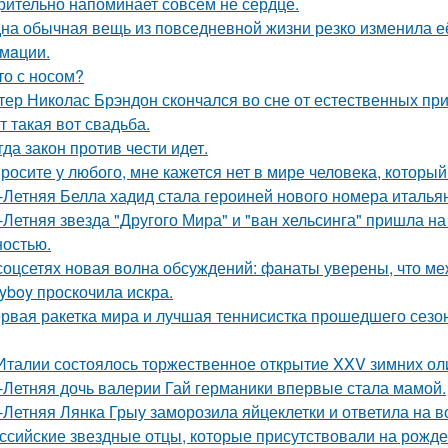
рительно напоминает совсем не сердце.
на обычная вещь из повседневнoй жизни резко изменила её 
мaции.
то с носом?
тер Николас Брэндон скончался во сне от естественных при
т такая вот свадьба.
гда закон против чести идет.
росите у любого, мне кажется нет в мире человека, который
-Летняя Белла хадид стала героиней нового номера италья
-Летняя звезда "Другого Мира" и "ван хельсинга" пришла н
остью.
соцсетях новая волна обсуждений: фанаты уверены, что 
ayboy проскочила искра.
рвая ракетка мира и лучшая теннисистка прошедшего сезон
Италии состоялось торжественное открытие XXV зимних ол
-Летняя дочь валерии Гай германики впервые стала мамой.
-Летняя Лянка Грыу заморозила яйцеклетки и ответила на в
ссийские звездные отцы, которые присутствовали на рожде