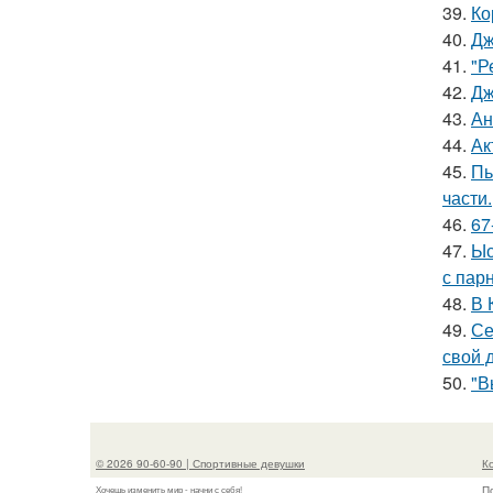
39.
Ко
40.
Дж
41.
"Р
42.
Дж
43.
Ан
44.
Ак
45.
Пь
части.
46.
67
47.
Ыс
с пар
48.
В 
49.
Се
свой 
50.
"В
© 2026 90-60-90 | Спортивные девушки
К
П
Хочешь изменить мир - начни с себя!