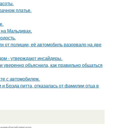
асоты.
рачном платье.
е.
 на Мальдивах.
лодость.
и от полиции, её автомобиль разорвало на две
дом - утверждают инсайдеры.
и уверенно объяснила, как правильно общаться
сте с автомобилем.
 Брэда питта, отказалась от фамилии отца в
казании обратной гиперссылки.