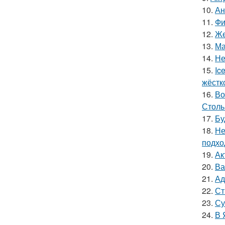
10.
Ан
11.
Фи
12.
Же
13.
Ма
14.
Не
15.
Ic
жёстк
16.
Во
Столь
17.
Бу
18.
Не
подхо
19.
Ак
20.
Ва
21.
Ад
22.
Ст
23.
Су
24.
В 