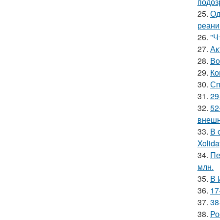
подоз
25.
Од
реани
26.
"Ч
27.
Ак
28.
Во
29.
Ко
30.
Сп
31.
29
32.
52
внешн
33.
В 
Xolid
34.
Пе
млн.
35.
В 
36.
17
37.
38
38.
Ро