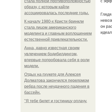
с эфф
стала полной противоположностью
образу, с которым кайли
ассоциировалась последние годы.
Глядя
невоз
К началу 1980-х Кристи бринкли
он ра
стала лицом американского
идеал
моделинга и главным воплощением
естественной привлекательности.
Анна, давно известная своим
увлечением бодибилдингом,
впервые попробовала себя в роли
модели.
Отдых на пхукете для Алексея
Долматова закончился переломом
ребра после неудачного падения в
бассейн.
"Я тебе билет и гостиницу оплачу.