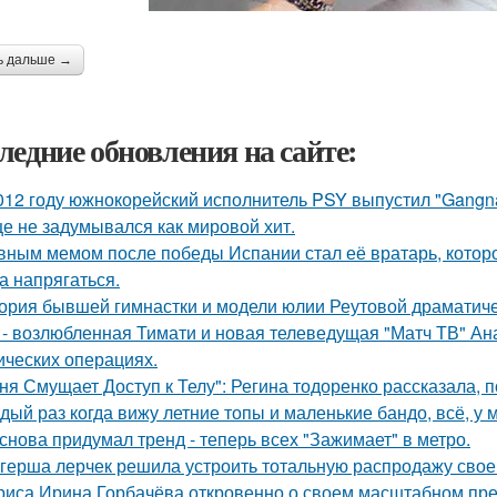
ь дальше →
ледние обновления на сайте:
012 году южнокорейский исполнитель PSY выпустил "Gangna
е не задумывался как мировой хит.
вным мемом после победы Испании стал её вратарь, которо
а напрягаться.
ория бывшей гимнастки и модели юлии Реутовой драматиче
 - возлюбленная Тимати и новая телеведущая "Матч ТВ" Ан
ических операциях.
ня Смущает Доступ к Телу": Регина тодоренко рассказала, п
дый раз когда вижу летние топы и маленькие бандо, всё, у 
снова придумал тренд - теперь всех "Зажимает" в метро.
герша лерчек решила устроить тотальную распродажу свое
риса Ирина Горбачёва откровенно о своем масштабном пр