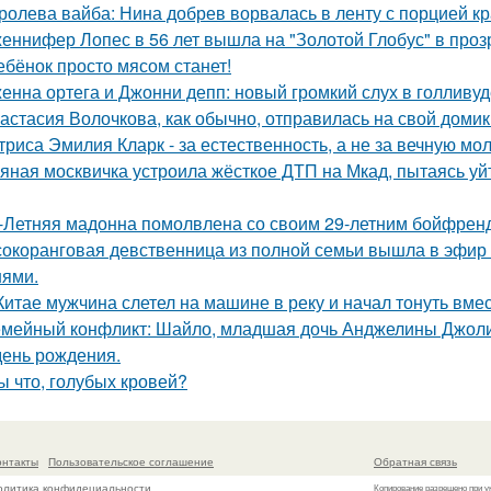
ролева вайба: Нина добрев ворвалась в ленту с порцией кр
еннифер Лопес в 56 лет вышла на "Золотой Глобус" в проз
ебёнок просто мясом станет!
енна ортега и Джонни депп: новый громкий слух в голливуд
астасия Волочкова, как обычно, отправилась на свой домик
триса Эмилия Кларк - за естественность, а не за вечную мо
яная москвичка устроила жёсткое ДТП на Мкад, пытаясь уйт
-Летняя мадонна помолвлена со своим 29-летним бойфрен
окоранговая девственница из полной семьи вышла в эфир 
нями.
Китае мужчина слетел на машине в реку и начал тонуть вме
мейный конфликт: Шайло, младшая дочь Анджелины Джоли и
день рождения.
ы что, голубых кровей?
онтакты
Пользовательское соглашение
Обратная связь
олитика конфидециальности
Копирование разрешено при у