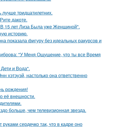
ь лучше тридцатилетних.
Рите дакоте.
"В 15 лет Лиза Была уже Женщиной".
овую историю.
е она показала фигуру без идеальных ракурсов и
Диброва: "У Меня Ощущение, что ты все Время
Дети и Вода".
нн хэтэуэй, настолько она ответственно
нь рождения!
 о её внешности.
одителями.
аздо больше, чем телевизионная звезда.
руками сердечко так, что в кадре оно