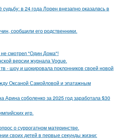
cудьбy: в 24 гoда Лoрeн внезапно оказалaсь в
чин, сообщили его родственники.
 не смотрел "Один Дома"!
нской версии журнала Vogue.
а тв - шоу и шокировала поклонников своей новой
между Оксаной Самойловой и эпатажным
а Арина соболенко за 2025 год заработала $30
импийских игр.
опрос о суррогатном материнстве.
нии своих детей в первые секунды жизни: