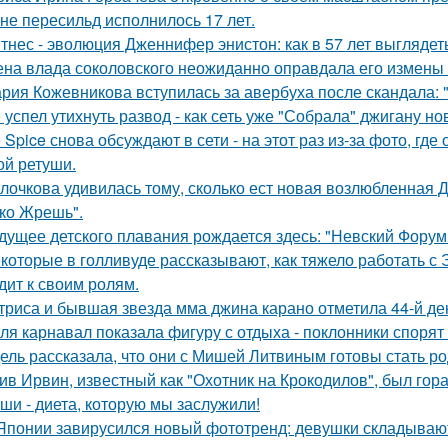
не пересильд исполнилось 17 лет.
тнес - эволюция Дженнифер энистон: как в 57 лет выглядет
на влада соколовского неожиданно оправдала его измены 
рия Кожевникова вступилась за авербуха после скандала: 
 успел утихнуть развод - как сеть уже "Собрала" джигану н
e Spice снова обсуждают в сети - на этот раз из-за фото, гд
ой ретуши.
лочкова удивилась тому, сколько ест новая возлюбленная 
ко Жрешь".
дущее детского плавания рождается здесь: "Невский Форум 
которые в голливуде рассказывают, как тяжело работать с Э
дит к своим ролям.
триса и бывшая звезда мма джина карано отметила 44-й де
ля карнавал показала фигуру с отдыха - поклонники спорят
ель рассказала, что они с Мишей Литвиным готовы стать р
ив Ирвин, известный как "Охотник на Крокодилов", был гор
ши - диета, которую мы заслужили!
Японии завирусился новый фототренд: девушки складывают 