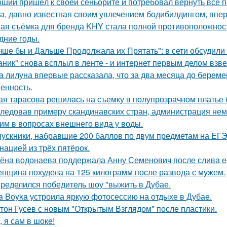
ший пришёл к своей сеньорите и потребовал вернуть все п
а, давно известная своим увлечением бодибилдингом, впе
ая съёмка для бренда KHY стала полной противоположност
дние годы.
чше бы и Дальше Продолжала их Прятать": в сети обсудили
аник" снова всплыл в ленте - и интернет первым делом взве
а лилуна впервые рассказала, что за два месяца до берем
енность.
ая тарасова решилась на съемку в полупрозрачном платье 
ледовав примеру скандинавских стран, администрация не
им в вопросах внешнего вида у воды.
ускники, набравшие 200 баллов по двум предметам на ЕГЭ
нацией из трёх пятёрок.
ёна водонаева поддержала Анну Семенович после слива е
нщина похудела на 125 килограмм после развода с мужем.
ределился победитель шоу "выжить в Дубае.
a Boyka устроила яркую фотосессию на отдыхе в Дубае.
тон Гусев с новым "Открытым Взглядом" после пластики.
, я сам в шоке!