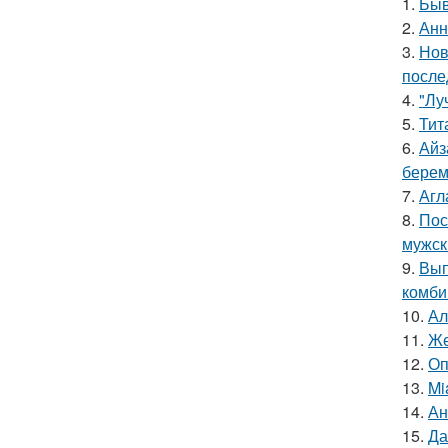
1.
Быв
2.
Анн
3.
Нов
после
4.
"Лу
5.
Тит
6.
Айз
берем
7.
Агл
8.
Пос
мужск
9.
Вып
комби
10.
Ал
11.
Же
12.
Оп
13.
Mi
14.
Ан
15.
Да