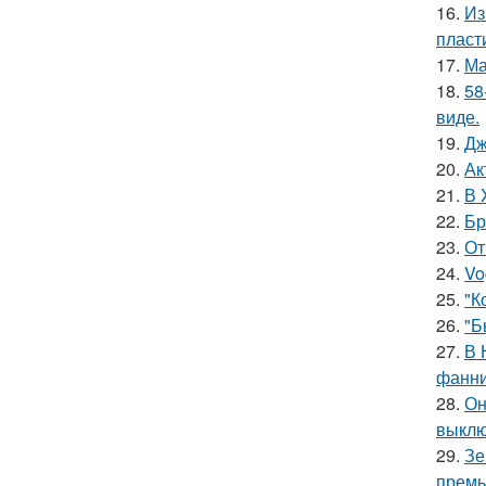
16.
Из
пласт
17.
Ма
18.
58
виде.
19.
Дж
20.
Ак
21.
В 
22.
Бр
23.
От
24.
Vo
25.
"К
26.
"Б
27.
В 
фанни
28.
Он
выклю
29.
Зе
премь