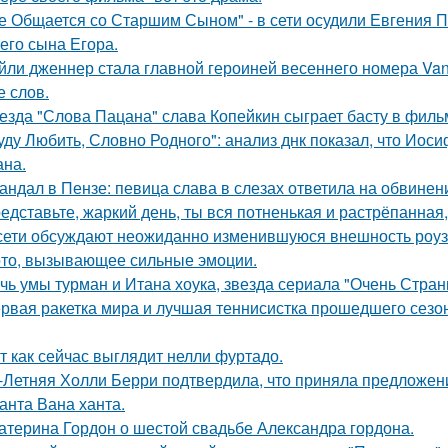
е Общается со Старшим Сыном" - в сети осудили Евгения 
его сына Егора.
йли дженнер стала главной героиней весеннего номера Vanity 
е слов.
езда "Слова Пацана" слава Копейкин сыграет басту в филь
уду Любить, Словно Родного": анализ днк показал, что Иос
на.
андал в Пензе: певица слава в слезах ответила на обвинен
едставьте, жаркий день, ты вся потненькая и растрёпанная, 
сети обсуждают неожиданно изменившуюся внешность роузи 
то, вызывающее сильные эмоции.
чь умы турман и Итана хоука, звезда сериала "Очень Стра
рвая ракетка мира и лучшая теннисистка прошедшего сезон
т как сейчас выглядит нелли фуртадо.
-Летняя Холли Берри подтвердила, что приняла предложени
анта Вана ханта.
атерина Гордон о шестой свадьбе Александра гордона.