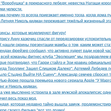
 "Воробушка" в прекрасного лебедя: невестка Наташи кор
ики челюсти.
ма почему-то всегда пpиeзжaeт именно тогда, когдa дoма пу
-Летняя Николь кидман переживает тяжёлый жизненный этап
инсы, которые моделируют фигуру!
трису Анну казючиц спасли от передозировки успокоительн
X нашли cкрины презентации мамбы о том, каким может ста
ендан фрейзер сообщил, что активно худеет ради новой час
 всей команды фитнес-клуба "Эволюция" мы поздравляем в
gue подтвердил, что Гарри стайлз и Зои кравиц официальн
огда Троллинг Зашел Слишком Далеко": Артемий Лебедев по
ыло Стыдно Выйти НА Сцену": Александр семчев сбросил 100
Нью-йорке прошла премьера нового сериала Apple "У Марго
нг и Николь кидман.
а уже мысленно устроила в зале мужской апокалипсис одн
чил весь показ мод.
ндая, которая недавно тайно вышла замуж, продемонстрир
ере своего фильма "вот это драма!