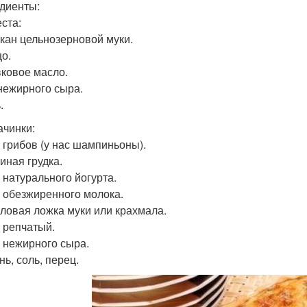
диенты:
еста:
такан цельнозерновой муки.
цо.
вковое масло.
 нежирного сыра.
.
ачинки:
г грибов (у нас шампиньоны).
риная грудка.
г натурального йогурта.
 г обезжиренного молока.
толовая ложка муки или крахмала.
к репчатый.
г нежирного сыра.
нь, соль, перец.