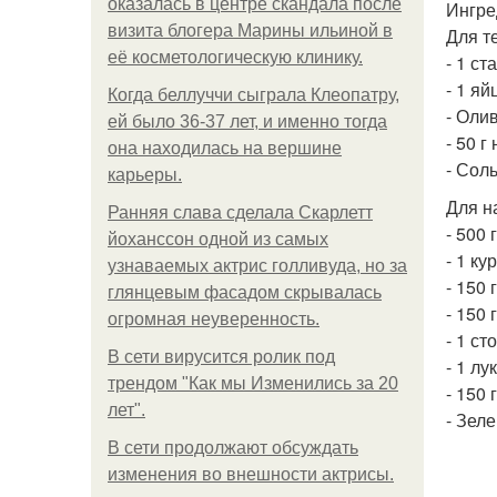
оказалась в центре скандала после
Ингре
визита блогера Марины ильиной в
Для т
её косметологическую клинику.
- 1 с
- 1 яй
Когда беллуччи сыграла Клеопатру,
- Оли
ей было 36-37 лет, и именно тогда
- 50 г
она находилась на вершине
- Соль
карьеры.
Для н
Ранняя слава сделала Скарлетт
- 500 
йоханссон одной из самых
- 1 ку
узнаваемых актрис голливуда, но за
- 150 
глянцевым фасадом скрывалась
- 150
огромная неуверенность.
- 1 с
В сети вирусится ролик под
- 1 лу
трендом "Как мы Изменились за 20
- 150 
лет".
- Зеле
В сети продолжают обсуждать
изменения во внешности актрисы.