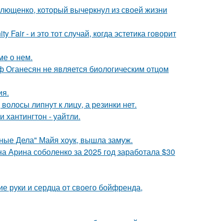
Плющенко, который вычеркнул из своей жизни
Fair - и это тот случай, когда эстетика говорит
ме о нем.
иф Оганесян не является биологическим отцом
ия.
волосы липнут к лицу, а резинки нет.
хантингтон - уайтли.
нные Дела" Майя хоук, вышла замуж.
а Арина соболенко за 2025 год заработала $30
е руки и сердца от своего бойфренда,