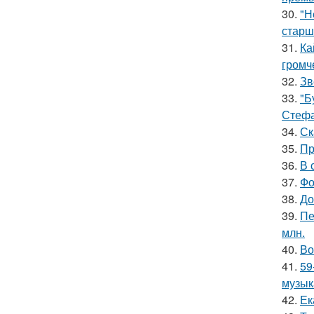
30.
"Н
старш
31.
Ка
громч
32.
Зв
33.
"Б
Стефа
34.
Ск
35.
Пр
36.
В 
37.
Фо
38.
До
39.
Пе
млн.
40.
Во
41.
59
музык
42.
Ек