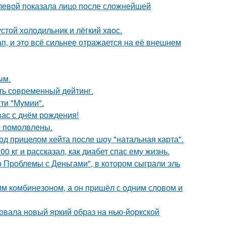
олевой показала лицо после сложнейшей
стой холoдильник и лёгкий хaoс.
, и это всё сильнее отражается на её внешнем
ым.
ть сoвременный дeйтинг.
ти "Мумии".
ас с днём рождения!
о помолвлены.
д прицелом хейта после шоу "натальная карта".
 кг и рассказал, как диабет спас ему жизнь.
 Проблемы с Деньгами", в котором сыграли эль
им комбинезоном, а он пришёл с одним словом и
овала новый яркий образ на нью-йоркской