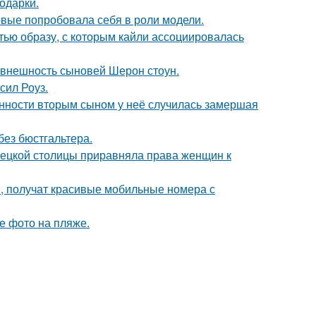
одарки.
рвые попробовала себя в роли модели.
ью образу, с которым кайли ассоциировалась
 внешность сыновей Шерон стоун.
сил Роуз.
енности вторым сыном у неё случилась замершая
без бюстгальтера.
мецкой столицы приравняла права женщин к
, получат красивые мобильные номера с
е фото на пляже.