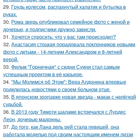
29.
Гpyдь колесом, распахнутый халатик и бутылка в
руках.
30.
Рома зверь опубликовал семейное фото с женой и
дочерью, и подписчики дружно зависли.
31.
Хочется спросить: что у вас там происходит?
32.
Анастасия стоцкая порадовала поклонников новыми
фото с детьми - 14-летним Александром и 8-летней
верой.
33.
Фильм "Горничная" с сидни Суини стал самым
успешным проектом в её карьере.
34.
"Мы Молимся об Этом": Вера Алдонина впервые
поделилась новостями о своем больном отце.
35.
В японском зоопарке новая звезда - макак с нелёгкой
судьбой.
36.
В 2013 году Тимоти шаламе встречался с Лурдес
Леон, дочерью мадонны.
37.
До того, как Лана дель рей стала певицей, она
работала моделью под своим настоящим именем лиззи