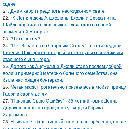
сцене!
21.
Джим керри предстал в неожиданном свете.
22.
19-Летняя дочь Анджелины Джоли и Брэда питта
Шайло поразила поклонников сходством со своей
знаменитой матерью.
23.
"Что с носом?
24.
"Не Общается со Старшим Сыном" - в сети осудили
Евгения Плющенко, который вычеркнул из своей жизни
старшего сына Егора.
25.
До того как Анджелина Джоли стала послом доброй
воли и примерной матерью большого семейства, она
была настоящей бунтаркой.
26.
Меган маркл трогательно призналась в любви принцу
Гарри и своим детям.
27.
"Признаю Свою Ошибку" - 38-летний комик Денис
Дорохов попросил прощения у супруги Гарика
Харламова.
28.
Наиболее эффективный ответ на оскорбления, после
которого люди часто приносят извинения.