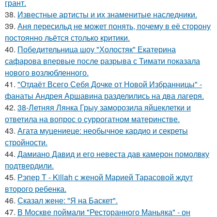
грант.
38.
Известные артисты и их знаменитые наследники.
39.
Аня пересильд не может понять, почему в её сторону
постоянно льётся столько критики.
40.
Победительница шоу "Холостяк" Екатерина
сафарова впервые после разрыва с Тимати показала
нового возлюбленного.
41.
"Отдаёт Всего Себя Дочке от Новой Избранницы" -
фанаты Андрея Аршавина разделились на два лагеря.
42.
38-Летняя Лянка Грыу заморозила яйцеклетки и
ответила на вопрос о суррогатном материнстве.
43.
Агата муцениеце: необычное кардио и секреты
стройности.
44.
Дамиано Давид и его невеста дав камерон помолвку
подтвердили.
45.
Рэпер T - Killah с женой Марией Тарасовой ждут
второго ребенка.
46.
Сказал жене: "Я на Баскет".
47.
В Москве поймали "Ресторанного Маньяка" - он