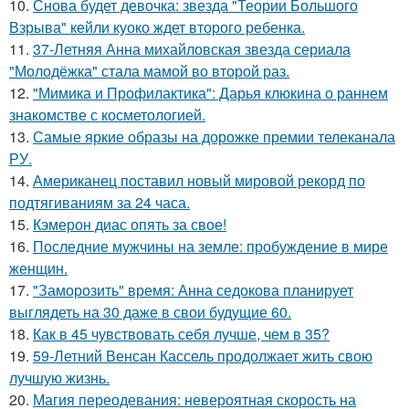
10.
Снова будет девочка: звезда "Теории Большого
Взрыва" кейли куоко ждет второго ребенка.
11.
37-Летняя Анна михайловская звезда сериала
"Молодёжка" стала мамой во второй раз.
12.
"Мимика и Профилактика": Дарья клюкина о раннем
знакомстве с косметологией.
13.
Самые яркие образы на дорожке премии телеканала
РУ.
14.
Американец поставил новый мировой рекорд по
подтягиваниям за 24 часа.
15.
Кэмерон диас опять за свое!
16.
Последние мужчины на земле: пробуждение в мире
женщин.
17.
"Заморозить" время: Анна седокова планирует
выглядеть на 30 даже в свои будущие 60.
18.
Как в 45 чувствовать себя лучше, чем в 35?
19.
59-Летний Венсан Кассель продолжает жить свою
лучшую жизнь.
20.
Магия переодевания: невероятная скорость на