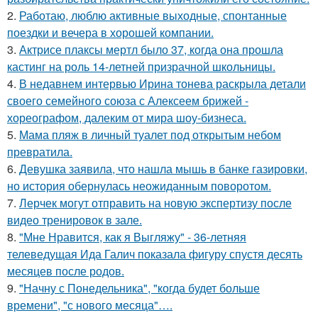
2.
Работаю, люблю активные выходные, спонтанные
поездки и вечера в хорошей компании.
3.
Актрисе плаксы мертл было 37, когда она прошла
кастинг на роль 14-летней призрачной школьницы.
4.
В недавнем интервью Ирина тонева раскрыла детали
своего семейного союза с Алексеем брижей -
хореографом, далеким от мира шоу-бизнеса.
5.
Мама пляж в личный туалет под открытым небом
превратила.
6.
Девушка заявила, что нашла мышь в банке газировки,
но история обернулась неожиданным поворотом.
7.
Лерчек могут отправить на новую экспертизу после
видео тренировок в зале.
8.
"Мне Нравится, как я Выгляжу" - 36-летняя
телеведущая Ида Галич показала фигуру спустя десять
месяцев после родов.
9.
"Начну с Понедельника", "когда будет больше
времени", "с нового месяца"….