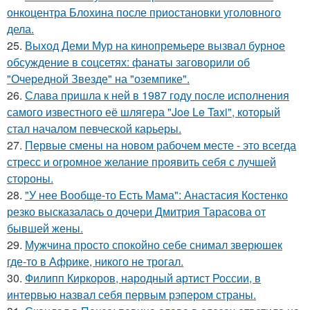
онкоцентра Блохина после приостановки уголовного
дела.
25.
Выход Деми Мур на кинопремьере вызвал бурное
обсуждение в соцсетях: фанаты заговорили об
"Очередной Звезде" на "оземпике".
26.
Слава пришла к ней в 1987 году после исполнения
самого известного её шлягера "Joe Le Taxi", который
стал началом певческой карьеры.
27.
Первые смены на новом рабочем месте - это всегда
стресс и огромное желание проявить себя с лучшей
стороны.
28.
"У нее Вообще-то Есть Мама": Анастасия Костенко
резко высказалась о дочери Дмитрия Тарасова от
бывшей жены.
29.
Мужчина просто спокойно себе снимал зверюшек
где-то в Африке, никого не трогал.
30.
Филипп Киркоров, народный артист России, в
интервью назвал себя первым рэпером страны.