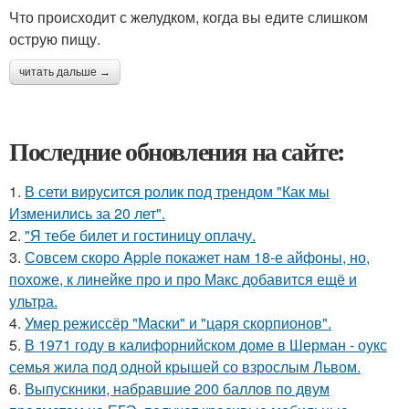
Что происходит с желудком, когда вы едите слишком
острую пищу.
читать дальше →
Последние обновления на сайте:
1.
В сети вирусится ролик под трендом "Как мы
Изменились за 20 лет".
2.
"Я тебе билет и гостиницу оплачу.
3.
Совсем скоро Apple покажет нам 18-е айфоны, но,
похоже, к линейке про и про Макс добавится ещё и
ультра.
4.
Умер режиссёр "Маски" и "царя скорпионов".
5.
В 1971 году в калифорнийском доме в Шерман - оукс
семья жила под одной крышей со взрослым Львом.
6.
Выпускники, набравшие 200 баллов по двум