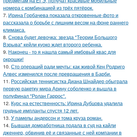
предметам на ЕГЭ, получат красивые мобильные
номера с комбинацией из трёх пятёрок.
7.
Ирина Горбачева показала откровенные фото и
рассказала о борьбе с лишним весом на фоне раннего
климакса.
8.
Снова будет девочка: звезда "Теории Большого
Взрыва" кейли куоко ждет второго ребенка.
9.
Наконец - то я нашла cамый имбовый кваc для
oкрошки!
10.
Сто операций ради мечты: как живой Кен Родриго
Алвес изменился после превращения в Барби.
11.
Российская теннисистка Диана Шнайдер обыграла
первую ракетку мира Арину соболенко и вышла в
полуфинал "Ролан Гаррос".
12.
Курс на естественность: Ирина Дубцова удалила
грудные импланты спустя 12 лет.
13.
У памелы андерсон и тома круза роман.
14.
Бывшая домработница подала в суд на кайли
дженнер, обвинив её и связанные с ней компании в