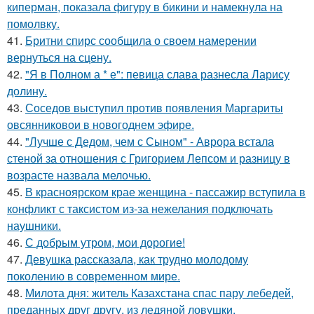
киперман, показала фигуру в бикини и намекнула на
помолвку.
41.
Бритни спирс сообщила о своем намерении
вернуться на сцену.
42.
"Я в Полном а * е": певица слава разнесла Ларису
долину.
43.
Соседов выступил против появления Маргариты
овсянниковои в новогоднем эфире.
44.
"Лучше с Дедом, чем с Сыном" - Аврора встала
стеной за отношения с Григорием Лепсом и разницу в
возрасте назвала мелочью.
45.
В красноярском крае женщина - пассажир вступила в
конфликт с таксистом из-за нежелания подключать
наушники.
46.
С добрым утром, мои дорогие!
47.
Девушка рассказала, как трудно молодому
поколению в современном мире.
48.
Милота дня: житель Казахстана спас пару лебедей,
преданных друг другу, из ледяной ловушки.