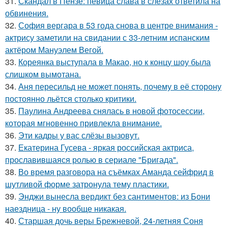
31.
Скандал в Пензе: певица слава в слезах ответила на
обвинения.
32.
София вергара в 53 года снова в центре внимания -
актрису заметили на свидании с 33-летним испанским
актёром Мануэлем Вегой.
33.
Кореянка выступала в Макао, но к концу шоу была
слишком вымотана.
34.
Аня пересильд не может понять, почему в её сторону
постоянно льётся столько критики.
35.
Паулина Андреева снялась в новой фотосессии,
которая мгновенно привлекла внимание.
36.
Эти кадры у вас слёзы вызовут.
37.
Екатерина Гусева - яркая российская актриса,
прославившаяся ролью в сериале "Бригада".
38.
Во время разговора на съёмках Аманда сейфрид в
шутливой форме затронула тему пластики.
39.
Энджи вынесла вердикт без сантиментов: из Бони
наездница - ну вообще никакая.
40.
Старшая дочь веры Брежневой, 24-летняя Соня