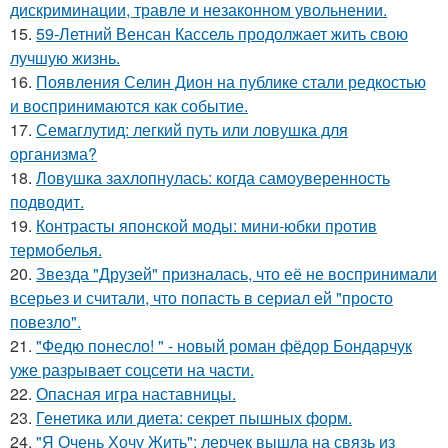
дискриминации, травле и незаконном увольнении.
15.
59-Летний Венсан Кассель продолжает жить свою
лучшую жизнь.
16.
Появления Селин Дион на публике стали редкостью
и воспринимаются как событие.
17.
Семаглутид: легкий путь или ловушка для
организма?
18.
Ловушка захлопнулась: когда самоуверенность
подводит.
19.
Контрасты японской моды: мини-юбки против
термобелья.
20.
Звезда "Друзей" призналась, что её не воспринимали
всерьез и считали, что попасть в сериал ей "просто
повезло".
21.
"Федю понесло! " - новый роман фёдор Бондарчук
уже разрывает соцсети на части.
22.
Опасная игра наставницы.
23.
Генетика или диета: секрет пышных форм.
24.
"Я Очень Хочу Жить": лерчек вышла на связь из