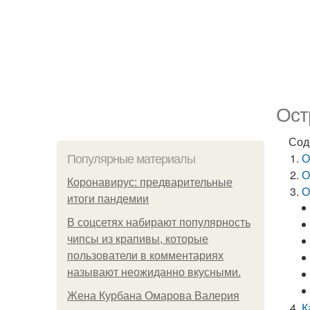
Ост
Сод
О
Популярные материалы
О
Коронавирус: предварительные
О
итоги пандемии
В соцсетях набирают популярность
чипсы из крапивы, которые
пользователи в комментариях
называют неожиданно вкусными.
Жена Курбана Омарова Валерия
К