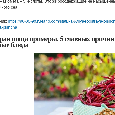
жат омега – 3 кислоты. Это жиросодержащие не насыщенные
йного сна.
ник:
https://90-60-90.ru-land.com/stati/kak-vliyaet-ostraya-pis
a-pishcha
рая пища примеры. 5 главных причин 
рые блюда