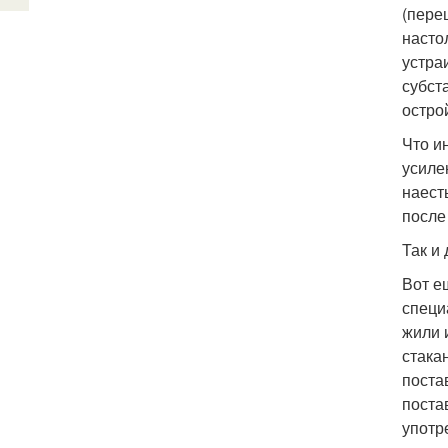
(пере
насто
устра
субст
остро
Что и
усиле
наест
после
Так и
Вот е
специ
жили 
стака
поста
поста
употр