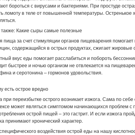
ают бороться с вирусами и бактериями. При простуде остра
ть ломоту в теле от повышенной температуры. Остренькое 
ляться.
 также: Какие сыры самые полезные
я пища за счет стимуляции органов пищеварения помогает
ицин, содержащийся в острых продуктах, сжигает жировые 
тный вкус еды помогает расслабиться и побороть бессонниц
дит быстрее и ночью организм не отвлекается на пищеваре
фина и серотонина – гормонов удовольствия.
у есть острое вредно
а при переизбытке острого возникает изжога. Сама по себе
ексе может являться симптомом начинающихся проблем с 
отребления острой пищей – это гастрит. И если изжога прой
ка принимают хронический характер.
 специфического воздействия острой еды на нашу кислотнос