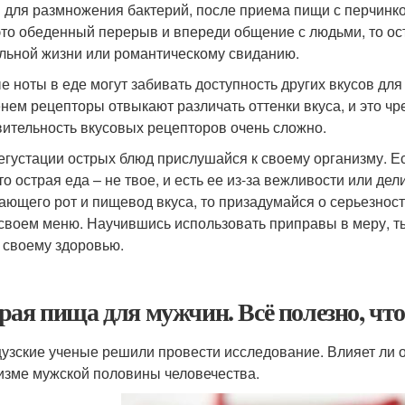
 для размножения бактерий, после приема пищи с перчинко
это обеденный перерыв и впереди общение с людьми, то ос
льной жизни или романтическому свиданию.
е ноты в еде могут забивать доступность других вкусов для
нем рецепторы отвыкают различать оттенки вкуса, и это чр
вительность вкусовых рецепторов очень сложно.
егустации острых блюд прислушайся к своему организму. Е
 то острая еда – не твое, и есть ее из-за вежливости или де
ающего рот и пищевод вкуса, то призадумайся о серьезност
 своем меню. Научившись использовать приправы в меру, т
 своему здоровью.
рая пища для мужчин. Всё полезно, что
узские ученые решили провести исследование. Влияет ли о
изме мужской половины человечества.