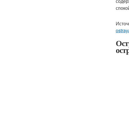
содер
споко
Источ
ostray
Ост
ост