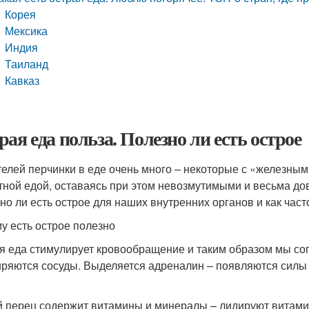
Корея
Мексика
Индия
Таиланд
Кавказ
рая еда польза. Полезно ли есть острое
елей перчинки в еде очень много – некоторые с «железны
тной едой, оставаясь при этом невозмутимыми и весьма до
но ли есть острое для наших внутренних органов и как част
у есть острое полезно
я еда стимулирует кровообращение и таким образом мы со
ряются сосуды. Выделяется адреналин – появляются силы 
 перец содержит витамины и минералы – лидируют витамин