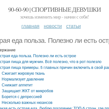
90-60-90 | СПОРТИВНЫЕ ДЕВУШКИ
хочешь изменить мир - начни с себя!
главная
новости
статьи
рая еда польза. Полезно ли есть ос
ержание
страя еда польза. Полезно ли есть острое
страя пища для мужчин. Всё полезно, что в рот полезло
страя пища примеры. 5 главных причин включить в свой р
Сжигает жировую ткань
Нормализует давление
Снижает аппетит
Защищает ЖКТ от микробов
Борется с депрессией
Несколько важных нюансов
акая есть острая еда. Люблю погорячее: ТОП-5 стран, где 