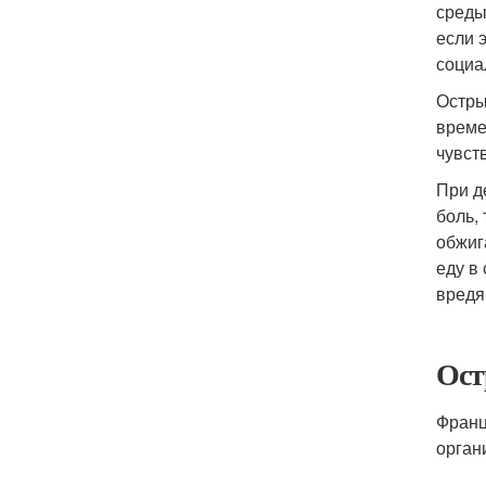
среды
если 
социа
Остры
време
чувст
При д
боль,
обжиг
еду в
вредя
Ост
Франц
орган