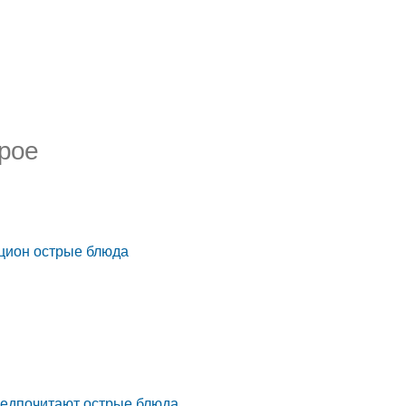
трое
ацион острые блюда
предпочитают острые блюда