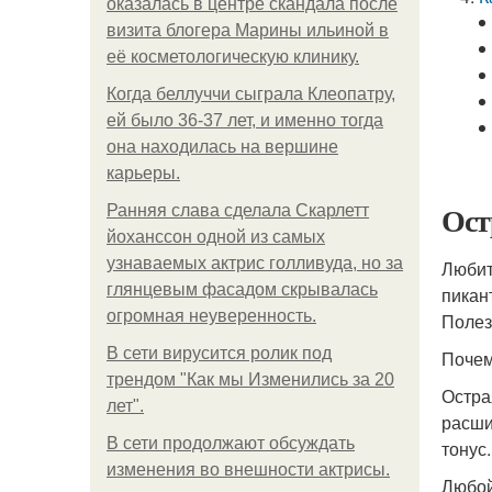
оказалась в центре скандала после
визита блогера Марины ильиной в
её косметологическую клинику.
Когда беллуччи сыграла Клеопатру,
ей было 36-37 лет, и именно тогда
она находилась на вершине
карьеры.
Ост
Ранняя слава сделала Скарлетт
йоханссон одной из самых
узнаваемых актрис голливуда, но за
Любит
глянцевым фасадом скрывалась
пикан
огромная неуверенность.
Полез
В сети вирусится ролик под
Почем
трендом "Как мы Изменились за 20
Остра
лет".
расши
В сети продолжают обсуждать
тонус.
изменения во внешности актрисы.
Любой