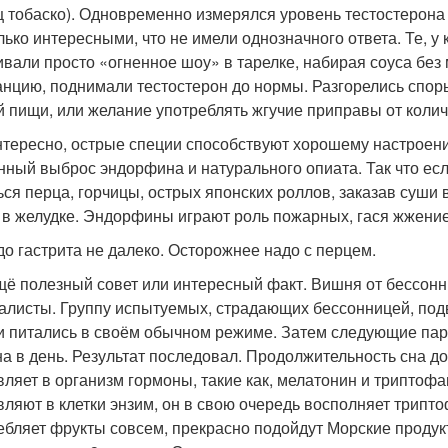
ц тобаско). Одновременно измерялся уровень тестостерона
лько интересными, что не имели однозначного ответа. Те, у
ивали просто «огненное шоу» в тарелке, набирая соуса без
анцию, поднимали тестостерон до нормы. Разгорелись споры,
й пищи, или желание употреблять жгучие приправы от колич
нтересно, острые специи способствуют хорошему настроению
нный выброс эндорфина и натурального опиата. Так что есл
ься перца, горчицы, острых японских роллов, заказав суши в 
 в желудке. Эндорфины играют роль пожарных, гася жжение
 до гастрита не далеко. Осторожнее надо с перцем.
щё полезный совет или интересный факт. Вишня от бессонн
алисты. Группу испытуемых, страдающих бессонницей, по
и питались в своём обычном режиме. Затем следующие пару
на в день. Результат последовал. Продолжительность сна д
вляет в организм гормоны, такие как, мелатонин и триптофа
вляют в клетки энзим, он в свою очередь восполняет трипто
ебляет фрукты совсем, прекрасно подойдут Морские продукт