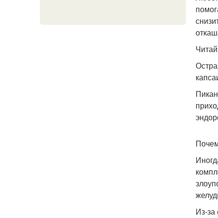
помог
снизи
откаш
Читай
Остра
капса
Пикан
прихо
эндор
Почем
Иногд
компл
злоуп
желуд
Из-за