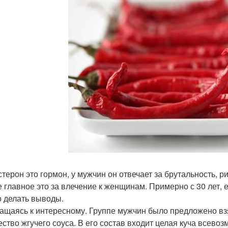
стерон это гормон, у мужчин он отвечает за брутальность, р
 главное это за влечение к женщинам. Примерно с 30 лет, 
 делать выводы.
ащаясь к интересному. Группе мужчин было предложено взя
ество жгучего соуса. В его состав входит целая куча всево