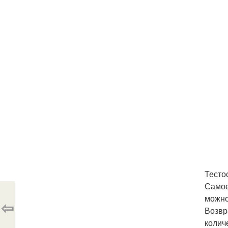
Тесто
Самое
можно
⇦
Возвр
колич