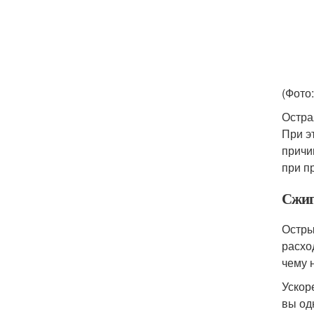
(Фото
Остра
При э
причи
при п
Сжиг
Остры
расхо
чему 
Ускор
вы од