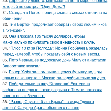
30.
Спросите у любого, мне кажется нет в мире человека,
который не смотрел "Один Дома"!
31.
Скандал в Пензе: певица слава в слезах ответила на
обвинения.
32.
Тим Бёртон продолжает собирать своих любимчиков
в "Уэнсдей".
33.
Она вложила 135 тысяч долларов, чтобы
максимально приблизить свою внешность к кукле.
34.
"Плюс 13 кг за Полгода": Ирина Горбачева разделась
перед камерой, чтобы показать себя с новым весом.
35.
Петр Чернышёв подросшую дочь Милу от анастасии
Заворотнюк показал.
36.
Рэпер Xzibit залпом выпил целую бутылку водяры
прямо на концерте в Москве, зал одобрительно загудел.
37.
Победительница шоу "Холостяк" Екатерина
сафарова впервые после разрыва с Тимати показала
нового возлюбленного.
38.
"Развод Спустя 19 лет Брака" - звезда "дикого
ангела" Факундо Арана обьявил о начале