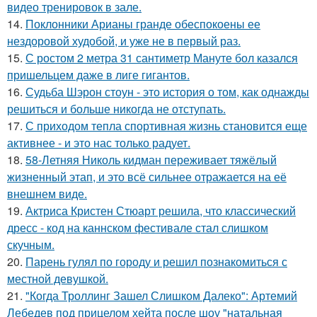
видео тренировок в зале.
14.
Поклонники Арианы гранде обеспокоены ее
нездоровой худобой, и уже не в первый раз.
15.
С ростом 2 метра 31 сантиметр Мануте бол казался
пришельцем даже в лиге гигантов.
16.
Судьба Шэрон стоун - это история о том, как однажды
решиться и больше никогда не отступать.
17.
С приходом тепла спортивная жизнь становится еще
активнее - и это нас только радует.
18.
58-Летняя Николь кидман переживает тяжёлый
жизненный этап, и это всё сильнее отражается на её
внешнем виде.
19.
Актриса Кристен Стюарт решила, что классический
дресс - код на каннском фестивале стал слишком
скучным.
20.
Парень гулял по городу и решил познакомиться с
местной девушкой.
21.
"Когда Троллинг Зашел Слишком Далеко": Артемий
Лебедев под прицелом хейта после шоу "натальная