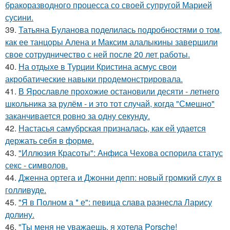
бракоразводного процесса со своей супругой Марией
сусини.
39.
Татьяна Буланова поделилась подробностями о том,
как ее танцоры Алена и Максим алалыкины завершили
свое сотрудничество с ней после 20 лет работы.
40.
На отдыхе в Турции Кристина асмус свои
акробатические навыки продемонстрировала.
41.
В Ярославле прохожие остановили десяти - летнего
школьника за рулём - и это тот случай, когда "Смешно"
заканчивается ровно за одну секунду.
42.
Настасья самубрская призналась, как ей удается
держать себя в форме.
43.
"Иллюзия Красоты": Анфиса Чехова оспорила статус
секс - символов.
44.
Дженна ортега и Джонни депп: новый громкий слух в
голливуде.
45.
"Я в Полном а * е": певица слава разнесла Ларису
долину.
46.
"Ты меня не уважаешь, я хотела Porsche!