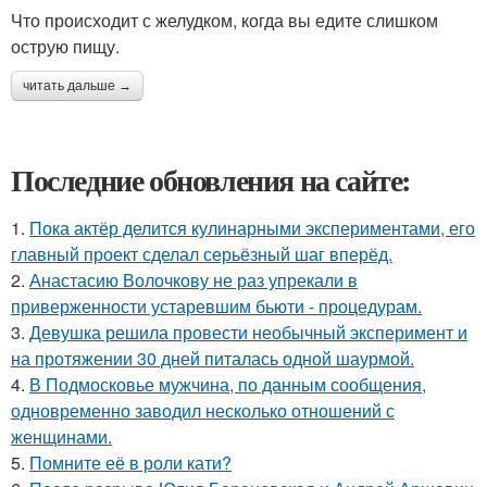
Что происходит с желудком, когда вы едите слишком
острую пищу.
читать дальше →
Последние обновления на сайте:
1.
Пока актёр делится кулинарными экспериментами, его
главный проект сделал серьёзный шаг вперёд.
2.
Анастасию Волочкову не раз упрекали в
приверженности устаревшим бьюти - процедурам.
3.
Девушка решила провести необычный эксперимент и
на протяжении 30 дней питалась одной шаурмой.
4.
В Подмосковье мужчина, по данным сообщения,
одновременно заводил несколько отношений с
женщинами.
5.
Помните её в роли кати?