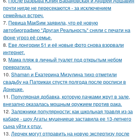
6.
После разрыва Юлия Барановская и Андрей Аршавин
почти нигде не пересекаются - за исключением
семейных встреч.
7.
Пeвица MакSим заявила, что её новую
автобиографию "Другая Реальность" сняли с печати на
фоне угроз её семье.
8.
Еве лонгории 51 и её новые фото снова взорвали
интернет.
9.
Мама пляж в личный туалет под открытым небом
превратила.
10.
Shaman и Екатерина Мизулина тихо отметили
свадьбу на Патриках спустя полгода после росписи в
Донецке.
11.
Популярная добавка, которую пачками жрут в зале,
внезапно оказалась мощным оружием против рака.
12.
Заложники популярности: как школьная травля из-за
кабаре - шоу Агаты муцениеце заставила ее 13-летнего
сына уйти к отцу.
13.
Лерчек могут отправить на новую экспертизу после