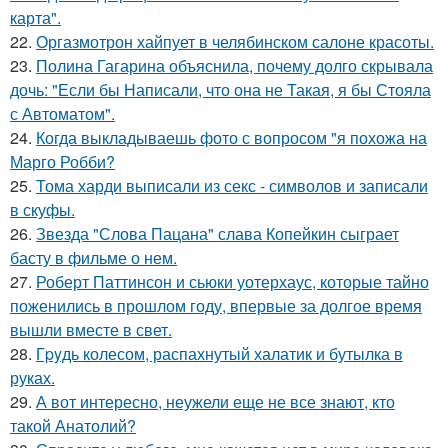
карта".
22.
Оргазмотрон хайпует в челябинском салоне красоты.
23.
Полина Гагарина объяснила, почему долго скрывала
дочь: "Если бы Написали, что она не Такая, я бы Стояла
с Автоматом".
24.
Когда выкладываешь фото с вопросом "я похожа на
Марго Робби?
25.
Тома харди выписали из секс - символов и записали
в скуфы.
26.
Звезда "Слова Пацана" слава Копейкин сыграет
басту в фильме о нем.
27.
Роберт Паттинсон и сьюки уотерхаус, которые тайно
поженились в прошлом году, впервые за долгое время
вышли вместе в свет.
28.
Гpyдь колесом, распахнутый халатик и бутылка в
руках.
29.
А вот интересно, неужели еще не все знают, кто
такой Анатолий?