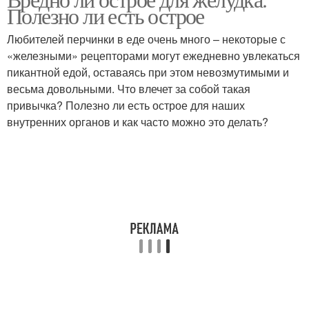
Пища на организм
Пищи на потенцию
Полезно ли есть острое
Любителей перчинки в еде очень много – некоторые с
«железными» рецепторами могут ежедневно увлекаться
пикантной едой, оставаясь при этом невозмутимыми и
Польза от острой пищи
Пищи для мужчин
весьма довольными. Что влечет за собой такая
привычка? Полезно ли есть острое для наших
внутренних органов и как часто можно это делать?
Пища для печени