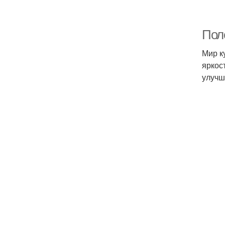
Пол
Мир к
яркос
улучш