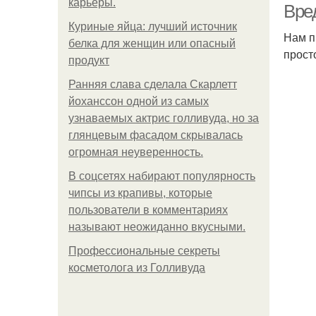
карьеры.
Вре
Куриные яйца: лучший источник
Нам п
белка для женщин или опасный
прост
продукт
Ранняя слава сделала Скарлетт
йоханссон одной из самых
узнаваемых актрис голливуда, но за
глянцевым фасадом скрывалась
огромная неуверенность.
В соцсетях набирают популярность
чипсы из крапивы, которые
пользователи в комментариях
называют неожиданно вкусными.
Профессиональные секреты
косметолога из Голливуда