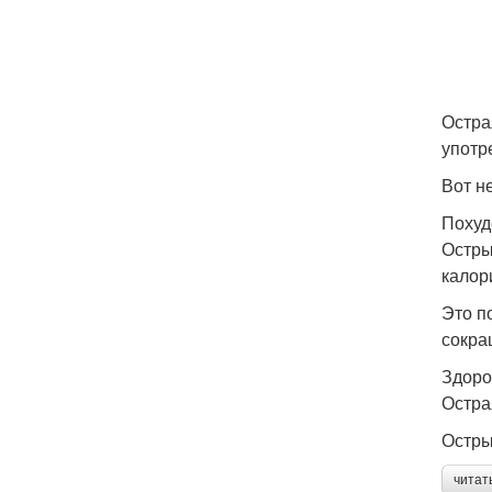
Остра
употр
Вот н
Похуд
Остры
калор
Это п
сокра
Здоро
Остра
Остры
читат