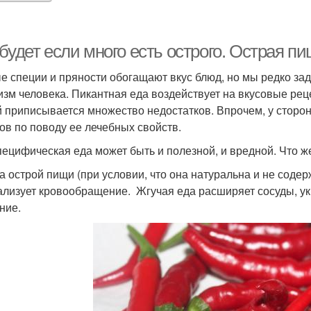
будет если много есть острого. Острая пи
е специи и пряности обогащают вкус блюд, но мы редко за
изм человека. Пикантная еда воздействует на вкусовые рец
й приписывается множество недостатков. Впрочем, у сторо
ов по поводу ее лечебных свойств.
пецифическая еда может быть и полезной, и вредной. Что ж
а острой пищи (при условии, что она натуральна и не содер
лизует кровообращение. Жгучая еда расширяет сосуды, укр
ние.