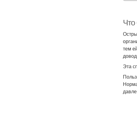
Что 
Остры
орган
тем е
довод
Эта с
Польз
Норма
давле