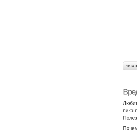
читат
Вред
Любит
пикан
Полез
Почем