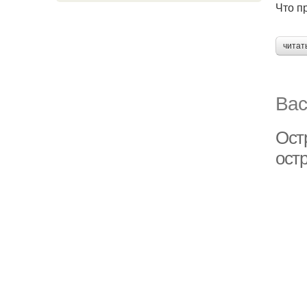
Что п
читат
Вас
Ост
ост