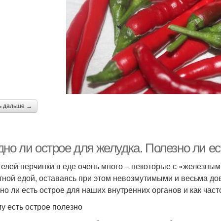
ь дальше →
но ли острое для желудка. Полезно ли ес
елей перчинки в еде очень много – некоторые с «железны
тной едой, оставаясь при этом невозмутимыми и весьма до
но ли есть острое для наших внутренних органов и как част
у есть острое полезно