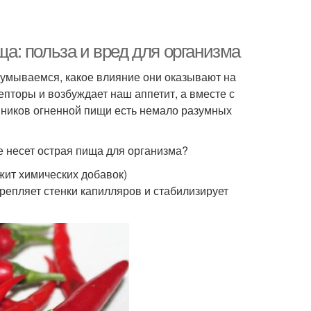
ща: польза и вред для организма
думываемся, какое влияние они оказывают на
епторы и возбуждает наш аппетит, а вместе с
нников огненной пищи есть немало разумных
е несет острая пища для организма?
жит химических добавок)
епляет стенки капилляров и стабилизирует