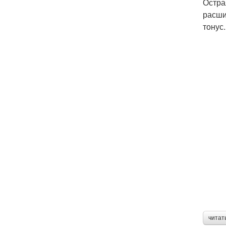
Остра
расши
тонус.
читат