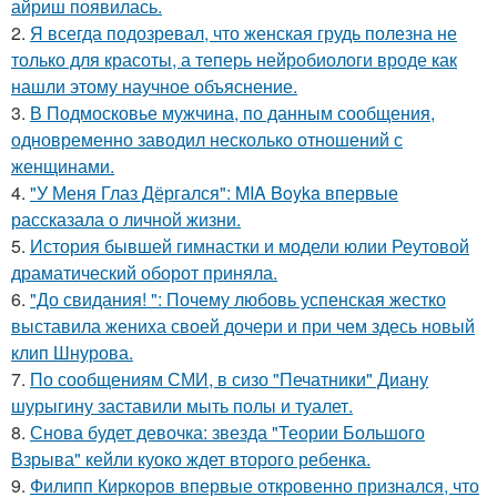
айриш появилась.
2.
Я всегда подозревал, что женская грудь полезна не
только для красоты, а теперь нейробиологи вроде как
нашли этому научное объяснение.
3.
В Подмосковье мужчина, по данным сообщения,
одновременно заводил несколько отношений с
женщинами.
4.
"У Меня Глаз Дёргался": MIA Boyka впервые
рассказала о личной жизни.
5.
История бывшей гимнастки и модели юлии Реутовой
драматический оборот приняла.
6.
"До свидания! ": Почему любовь успенская жестко
выставила жениха своей дочери и при чем здесь новый
клип Шнурова.
7.
По сообщениям СМИ, в сизо "Печатники" Диану
шурыгину заставили мыть полы и туалет.
8.
Снова будет девочка: звезда "Теории Большого
Взрыва" кейли куоко ждет второго ребенка.
9.
Филипп Киркоров впервые откровенно признался, что