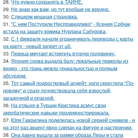
28.
Что нужно сохранять в ТАЙНЕ.
29.
Не знаю как вам, но тут вообще не вредно.
30.
Слишком мощная страховка.
31.
"С ним Поступили Несправедливо" - Ксения Собчак
встала на защиту комика Нурлана Сабурова.
32.
С 1 февраля начали ограничивать переводы с карты
на карту - новый запрет от цб.
33.
Певица мечтает встретить вторую половинку.
34.
Япония снова выдала базу: локальные приколы из
видео - это грань между гениальностью и полным
абсурдом.
35.
Тот самый подростковый апдейт: ноги скрестила "По-
новому" и сразу почувствовала себя взрослой,
загадочной и опасной.
36.
На отдыхе в Турции Кристина асмус свои
акробатические навыки продемонстрировала.
37.
Юля Гаврилина поделилась новой серией снимков - и
на этот раз акцент явно сделан на фигуре и настроении.
38.
Она давно вышла за рамки образа Леры и стала