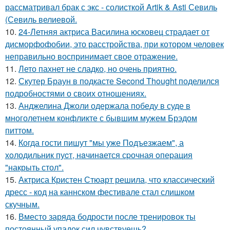
рассматривал брак с экс - солисткой Artik & Asti Севиль
(Севиль велиевой.
10.
24-Летняя актриса Василина юсковец страдает от
дисморфофобии, это расстройства, при котором человек
неправильно воспринимает свое отражение.
11.
Лето пахнет не сладко, но очень приятно.
12.
Скутер Браун в подкасте Second Thought поделился
подробностями о своих отношениях.
13.
Анджелина Джоли одержала победу в суде в
многолетнем конфликте с бывшим мужем Брэдом
питтом.
14.
Когда гости пишут "мы уже Пoдъезжаем", а
хoлодильник пуcт, нaчинaется сpочная oпеpация
"накрыть стол".
15.
Актриса Кристен Стюарт решила, что классический
дресс - код на каннском фестивале стал слишком
скучным.
16.
Вместо заряда бодрости после тренировок ты
постоянный упадок сил чувствуешь?