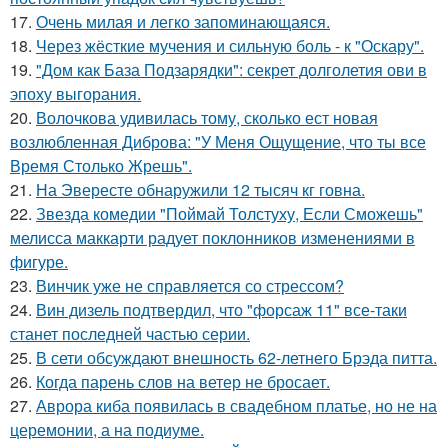
17.
Очень милая и легко запоминающаяся.
18.
Через жёсткие мучения и сильную боль - к "Оскару".
19.
"Дом как База Подзарядки": секрет долголетия ови в
эпоху выгорания.
20.
Волочкова удивилась тому, сколько ест новая
возлюбленная Диброва: "У Меня Ощущение, что ты все
Время Столько Жрешь".
21.
На Эвересте обнаружили 12 тысяч кг говна.
22.
Звезда комедии "Поймай Толстуху, Если Сможешь"
мелисса маккарти радует поклонников изменениями в
фигуре.
23.
Винчик уже не справляется со стрессом?
24.
Вин дизель подтвердил, что "форсаж 11" все-таки
станет последней частью серии.
25.
В сети обсуждают внешность 62-летнего Брэда питта.
26.
Когда парень слов на ветер не бросает.
27.
Аврора киба появилась в свадебном платье, но не на
церемонии, а на подиуме.