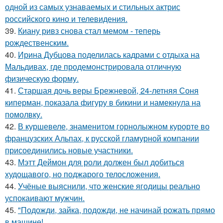
одной из самых узнаваемых и стильных актрис
российского кино и телевидения.
39.
Киану ривз снова стал мемом - теперь
рождественским.
40.
Ирина Дубцова поделилась кадрами с отдыха на
Мальдивах, где продемонстрировала отличную
физическую форму.
41.
Старшая дочь веры Брежневой, 24-летняя Соня
киперман, показала фигуру в бикини и намекнула на
помолвку.
42.
В куршевеле, знаменитом горнолыжном курорте во
французских Альпах, к русской гламурной компании
присоединились новые участники.
43.
Мэтт Деймон для роли должен был добиться
худощавого, но поджарого телосложения.
44.
Учёные выяснили, что женские ягодицы реально
успокаивают мужчин.
45.
"Подожди, зайка, подожди, не начинай рожать прямо
в машине!