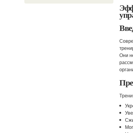
Эфф
упр
Вве
Совре
трени
Они н
рассм
орган
Пре
Трени
Укр
Уве
Сжи
Мог