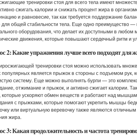
жигающие тренировки стоя для всего тела имеют множеств
тивно сжигать калории и снижать процент жира в организм
инацию и равновесие, так как требуется поддержание балан
 для общей стабильности тела. Еще одно преимущество —
ального оборудования, что делает их доступными в любом м
ические движения, которые повышают сердечный ритм и ул
ос 2: Какие упражнения лучше всего подходят для
иросжигающей тренировки стоя можно использовать множе
 популярных является прыжок в стороны с подъемом рук, ко
истую систему. Еще можно выполнять бурпи — это комплекс
дание, отжимание и прыжок, и активно сжигает калории. Т
, которые ускоряют обмен веществ и работают над мышца
дания с прыжками, которые помогают укрепить мышцы бедер
очку или виртуальную веревочку также являются отличным
ния жира.
ос 3: Какая продолжительность и частота трениров