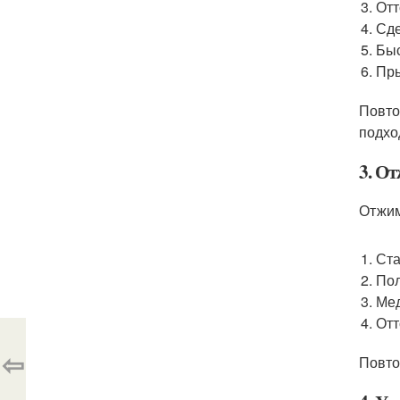
Отт
Сде
Быс
Пры
Повто
подхо
3. О
Отжим
Ста
Пол
Мед
Отт
⇦
Повто