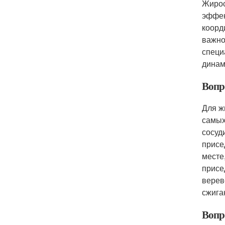
Жирос
эффек
коорд
важно
специ
динам
Вопр
Для ж
самых
сосуд
присе
месте
присе
верев
сжига
Вопр