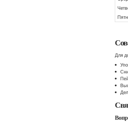
Четв
Пятн
Сов
Для д
Упо
Сни
Пей
Выс
Дел
Свя
Вопр