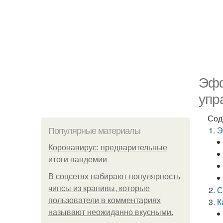
Эфф
упр
Сод
Э
Популярные материалы
Коронавирус: предварительные
итоги пандемии
В соцсетях набирают популярность
чипсы из крапивы, которые
С
пользователи в комментариях
К
называют неожиданно вкусными.