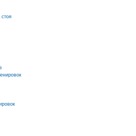
 стоя
в
ренировок
ировок