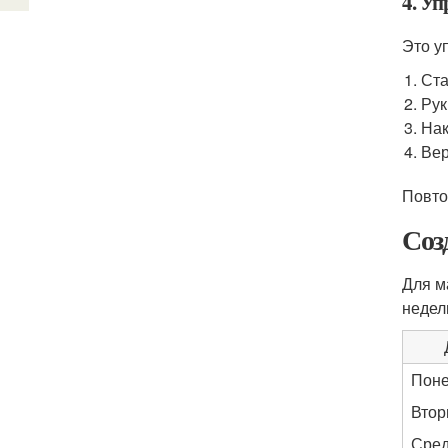
4. У
Это у
Ста
Рук
Нак
Вер
Повто
Соз
Для м
недел
Поне
Втор
Сре