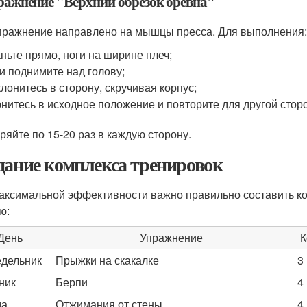
пражнение "Верхний обрезок бревна"
пражнение направлено на мышцы пресса. Для выполнения:
ньте прямо, ноги на ширине плеч;
и поднимите над голову;
лонитесь в сторону, скручивая корпус;
нитесь в исходное положение и повторите для другой стор
ряйте по 15-20 раз в каждую сторону.
дание комплекса тренировок
аксимальной эффективности важно правильно составить ко
ю:
День
Упражнение
К
дельник
Прыжки на скакалке
3
ник
Берпи
4
да
Отжимания от стены
4