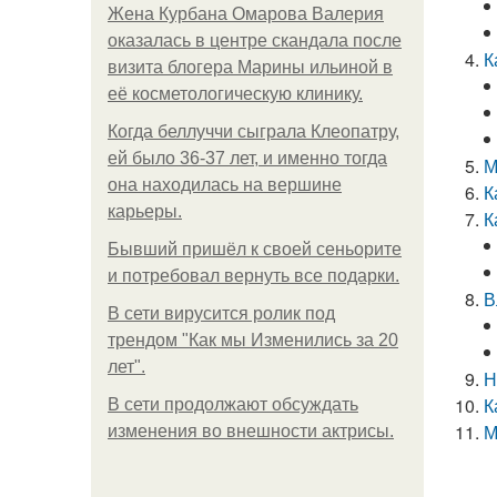
Жена Курбана Омарова Валерия
оказалась в центре скандала после
К
визита блогера Марины ильиной в
её косметологическую клинику.
Когда беллуччи сыграла Клеопатру,
ей было 36-37 лет, и именно тогда
М
она находилась на вершине
К
карьеры.
К
Бывший пришёл к своей сеньорите
и потребовал вернуть все подарки.
В
В сети вирусится ролик под
трендом "Как мы Изменились за 20
лет".
Н
К
В сети продолжают обсуждать
М
изменения во внешности актрисы.