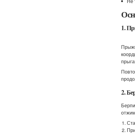
Не 
Осн
1. П
Прыжк
коорд
прыга
Повто
продо
2. Бе
Берпи
отжим
Ста
При