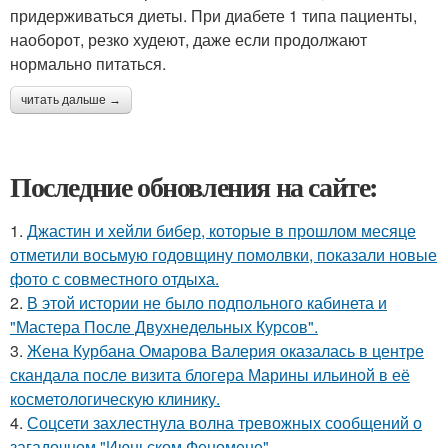
придерживаться диеты. При диабете 1 типа пациенты,
наоборот, резко худеют, даже если продолжают
нормально питаться.
читать дальше →
Последние обновления на сайте:
1.
Джастин и хейли бибер, которые в прошлом месяце
отметили восьмую годовщину помолвки, показали новые
фото с совместного отдыха.
2.
В этой истории не было подпольного кабинета и
"Мастера После Двухнедельных Курсов".
3.
Жена Курбана Омарова Валерия оказалась в центре
скандала после визита блогера Марины ильиной в её
косметологическую клинику.
4.
Соцсети захлестнула волна тревожных сообщений о
загадочном "Июньском Феномене".