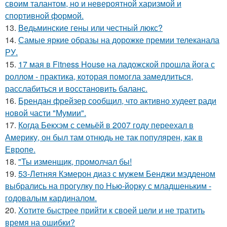
своим талантом, но и невероятной харизмой и
спортивной формой.
13.
Ведьминские гены или честный люкс?
14.
Самые яркие образы на дорожке премии телеканала
РУ.
15.
17 мая в Fitness House на ладожской прошла йога с
роллом - практика, которая помогла замедлиться,
расслабиться и восстановить баланс.
16.
Брендан фрейзер сообщил, что активно худеет ради
новой части "Мумии".
17.
Когда Бекхэм с семьёй в 2007 году переехал в
Америку, он был там отнюдь не так популярен, как в
Европе.
18.
"Ты изменщик, промолчал бы!
19.
53-Летняя Кэмерон диаз с мужем Бенджи мэдденом
выбрались на прогулку по Нью-йорку с младшеньким -
годовалым кардиналом.
20.
Хотите быстрее прийти к своей цели и не тратить
время на ошибки?