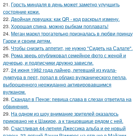
21.
Горсть миндаля в день может заметно улучшить
состояние кожи.
22.
Двойная ловушка: как QR - код раскрыл измену.
23.
Хорошая спина, можно рыбкам поплавать!
24.
Меган маркл трогательно призналась в любви принцу
Гарри и своим детям.
25.
Чтобы снизить аппетит, не нужно "Сидеть на Салате".
26.
Рома зверь опубликовал семейное фото с женой и
дочерью, и подписчики дружно зависли.
27.
24 июня 1982 года лайнер, летевший из куала-
лумпура в перт, попал в облако вулканического пепла,
выброшенного неожиданно активировавшимся
вулканом.
28.
Скандал в Пензе: певица слава в слезах ответила на
обвинения.
29.
На одном из шоу внимание зрителей оказалось
приковано не к Шакире, а к танцовщице рядом с ней.
30.
Счастливая 44-летняя Джессика альба и ее новый
парень 33-летний Дэнни Рамирес на отдыхе в Майами.