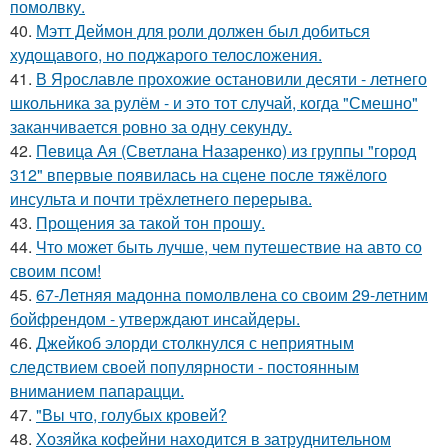
помолвку.
40.
Мэтт Деймон для роли должен был добиться
худощавого, но поджарого телосложения.
41.
В Ярославле прохожие остановили десяти - летнего
школьника за рулём - и это тот случай, когда "Смешно"
заканчивается ровно за одну секунду.
42.
Певица Ая (Светлана Назаренко) из группы "город
312" впервые появилась на сцене после тяжёлого
инсульта и почти трёхлетнего перерыва.
43.
Прощения за такой тон прошу.
44.
Что может быть лучше, чем путешествие на авто со
своим псом!
45.
67-Летняя мадонна помолвлена со своим 29-летним
бойфрендом - утверждают инсайдеры.
46.
Джейкоб элорди столкнулся с неприятным
следствием своей популярности - постоянным
вниманием папарацци.
47.
"Вы что, голубых кровей?
48.
Хозяйка кофейни находится в затруднительном