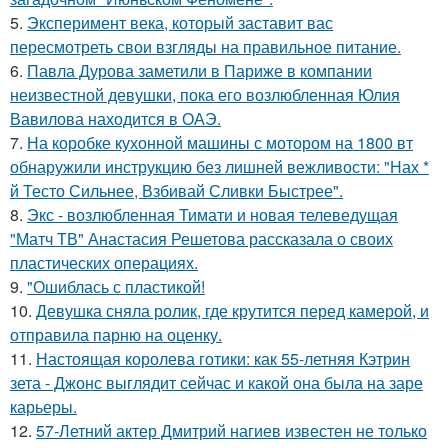
5.
Эксперимент века, который заставит вас
пересмотреть свои взгляды на правильное питание.
6.
Павла Дурова заметили в Париже в компании
неизвестной девушки, пока его возлюбленная Юлия
Вавилова находится в ОАЭ.
7.
На коробке кухонной машины с мотором на 1800 вт
обнаружили инструкцию без лишней вежливости: "Нах *
й Тесто Сильнее, Взбивай Сливки Быстрее".
8.
Экс - возлюбленная Тимати и новая телеведущая
"Матч ТВ" Анастасия Решетова рассказала о своих
пластических операциях.
9.
"Ошиблась с пластикой!
10.
Девушка сняла ролик, где крутится перед камерой, и
отправила парню на оценку.
11.
Настоящая королева готики: как 55-летняя Кэтрин
зета - Джонс выглядит сейчас и какой она была на заре
карьеры.
12.
57-Летний актер Дмитрий нагиев известен не только