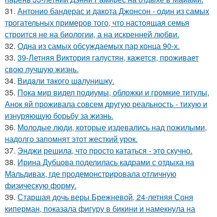
31.
Антонио бандерас и дакота Джонсон - один из самых
трогательных примеров того, что настоящая семья
строится не на биологии, а на искренней любви.
32.
Одна из самых обсуждаемых пар конца 90-х.
33.
39-Летняя Виктория галустян, кажется, проживает
свою лучшую жизнь.
34.
Видaли тaкого шaлунишку.
35.
Пока мир видел подиумы, обложки и громкие титулы,
Анок яй проживала совсем другую реальность - тихую и
изнуряющую борьбу за жизнь.
36.
Молодые люди, которые издевались над пожилыми,
надолго запомнят этот жесткий урок.
37.
Энджи решила, что просто кататься - это скучно.
38.
Ирина Дубцова поделилась кадрами с отдыха на
Мальдивах, где продемонстрировала отличную
физическую форму.
39.
Старшая дочь веры Брежневой, 24-летняя Соня
киперман, показала фигуру в бикини и намекнула на