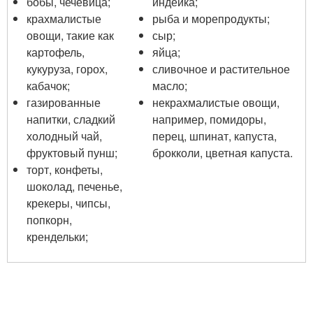
бобы, чечевица;
индейка;
крахмалистые
рыба и морепродукты;
овощи, такие как
сыр;
картофель,
яйца;
кукуруза, горох,
сливочное и растительное
кабачок;
масло;
газированные
некрахмалистые овощи,
напитки, сладкий
например, помидоры,
холодный чай,
перец, шпинат, капуста,
фруктовый пунш;
брокколи, цветная капуста.
торт, конфеты,
шоколад, печенье,
крекеры, чипсы,
попкорн,
крендельки;