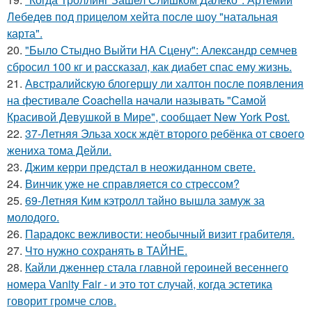
Лебедев под прицелом хейта после шоу "натальная
карта".
20.
"Было Стыдно Выйти НА Сцену": Александр семчев
сбросил 100 кг и рассказал, как диабет спас ему жизнь.
21.
Австралийскую блогершу ли халтон после появления
на фестивале Coachella начали называть "Самой
Красивой Девушкой в Мире", сообщает New York Post.
22.
37-Летняя Эльза хоск ждёт второго ребёнка от своего
жениха тома Дейли.
23.
Джим керри предстал в неожиданном свете.
24.
Винчик уже не справляется со стрессом?
25.
69-Летняя Ким кэтролл тайно вышла замуж за
молодого.
26.
Парадокс вежливости: необычный визит грабителя.
27.
Что нужно сохранять в ТАЙНЕ.
28.
Кайли дженнер стала главной героиней весеннего
номера Vanity Fair - и это тот случай, когда эстетика
говорит громче слов.