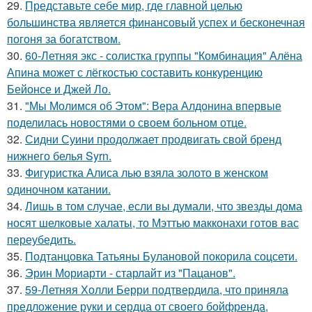
29.
Представьте себе мир, где главной целью
большинства является финансовый успех и бесконечная
погоня за богатством.
30.
60-Летняя экс - солистка группы "Комбинация" Алёна
Апина может с лёгкостью составить конкуренцию
Бейонсе и Джей Ло.
31.
"Мы Молимся об Этом": Вера Алдонина впервые
поделилась новостями о своем больном отце.
32.
Сидни Суини продолжает продвигать свой бренд
нижнего белья Syrn.
33.
Фигуристка Алиса лью взяла золото в женском
одиночном катании.
34.
Лишь в том случае, если вы думали, что звезды дома
носят шелковые халаты, то Мэттью макконахи готов вас
переубедить.
35.
Подтанцовка Татьяны Булановой покорила соцсети.
36.
Эрин Мориарти - старлайт из "Пацанов".
37.
59-Летняя Холли Берри подтвердила, что приняла
предложение руки и сердца от своего бойфренда,