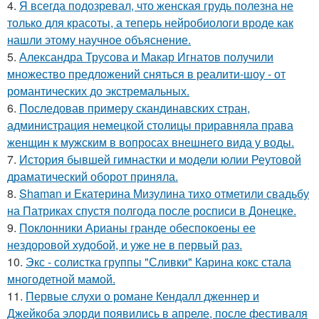
4.
Я всегда подозревал, что женская грудь полезна не
только для красоты, а теперь нейробиологи вроде как
нашли этому научное объяснение.
5.
Александра Трусова и Макар Игнатов получили
множество предложений сняться в реалити-шоу - от
романтических до экстремальных.
6.
Последовав примеру скандинавских стран,
администрация немецкой столицы приравняла права
женщин к мужским в вопросах внешнего вида у воды.
7.
История бывшей гимнастки и модели юлии Реутовой
драматический оборот приняла.
8.
Shaman и Екатерина Мизулина тихо отметили свадьбу
на Патриках спустя полгода после росписи в Донецке.
9.
Поклонники Арианы гранде обеспокоены ее
нездоровой худобой, и уже не в первый раз.
10.
Экс - солистка группы "Сливки" Карина кокс стала
многодетной мамой.
11.
Первые слухи о романе Кендалл дженнер и
Джейкоба элорди появились в апреле, после фестиваля