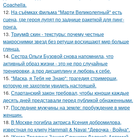
Coachella.
12.
На съёмках фильма "Марти Великолепный" есть
сцена, где героя лупят по заднице ракеткой для пинг-
понга.
13.
Триумф скин - текстуры: почему честные
макроснимки звезд без ретуши восхищают мир больше
глянца.
14.
Сестра Ольги Бузовой снова напомнила, что
активный образ жизни - это не про случайные
тренировки, а про дисциплину и любовь к себе.
15.
"Маска, я Тебя не Знаю": трагедия стримерши,
которую не захотели увидеть настоящей.
16.
Спартанский закон требовал, чтобы юноши каждые
десять дней представали перед публикой обнаженными.
17.
Последние мужчины на земле: пробуждение в мире
женщин.
18.
В Москве погибла актриса Ксения добромилова,
известная по клипу Hammali & Navai "Девочка - Война".
19.
"Когда Троллинг Зашел Слишком Далеко": Артемий