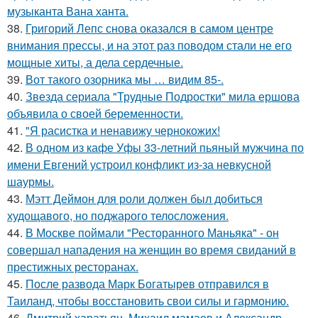
музыканта Вана ханта.
38.
Григорий Лепс снова оказался в самом центре
внимания прессы, и на этот раз поводом стали не его
мощные хиты, а дела сердечные.
39.
Вот такого озорника мы … видим 85-.
40.
Звезда сериала "Трудные Подростки" мила ершова
объявила о своей беременности.
41.
"Я расистка и ненавижу чернокожих!
42.
В одном из кафе Уфы 33-летний пьяный мужчина по
имени Евгений устроил конфликт из-за невкусной
шаурмы.
43.
Мэтт Деймон для роли должен был добиться
худощавого, но поджарого телосложения.
44.
В Москве поймали "Ресторанного Маньяка" - он
совершал нападения на женщин во время свиданий в
престижных ресторанах.
45.
После развода Марк Богатырев отправился в
Таиланд, чтобы восстановить свои силы и гармонию.
46.
Дмитрий харатьян, Михаил мамаев и Александр