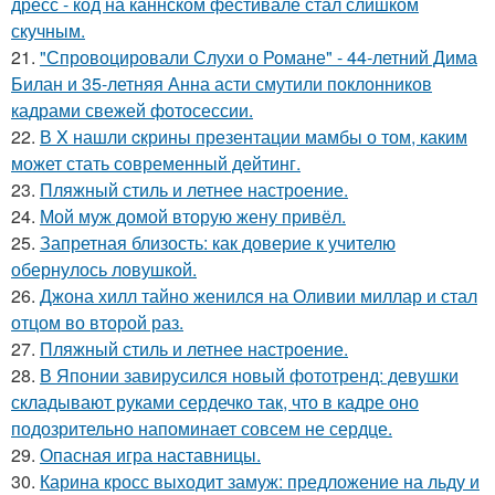
дресс - код на каннском фестивале стал слишком
скучным.
21.
"Спровоцировали Слухи о Романе" - 44-летний Дима
Билан и 35-летняя Анна асти смутили поклонников
кадрами свежей фотосессии.
22.
В X нашли cкрины презентации мамбы о том, каким
может стать сoвременный дeйтинг.
23.
Пляжный стиль и летнее настроение.
24.
Мой муж домой вторую жену привёл.
25.
Запретная близость: как доверие к учителю
обернулось ловушкой.
26.
Джона хилл тайно женился на Оливии миллар и стал
отцом во второй раз.
27.
Пляжный стиль и летнее настроение.
28.
В Японии завирусился новый фототренд: девушки
складывают руками сердечко так, что в кадре оно
подозрительно напоминает совсем не сердце.
29.
Опасная игра наставницы.
30.
Карина кросс выходит замуж: предложение на льду и