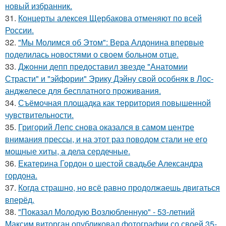
новый избранник.
31.
Концерты алексея Щербакова отменяют по всей
России.
32.
"Мы Молимся об Этом": Вера Алдонина впервые
поделилась новостями о своем больном отце.
33.
Джонни депп предоставил звезде "Анатомии
Страсти" и "эйфории" Эрику Дэйну свой особняк в Лос-
анджелесе для бесплатного проживания.
34.
Съёмочная площадка как территория повышенной
чувствительности.
35.
Григорий Лепс снова оказался в самом центре
внимания прессы, и на этот раз поводом стали не его
мощные хиты, а дела сердечные.
36.
Екатерина Гордон о шестой свадьбе Александра
гордона.
37.
Когда страшно, но всё равно продолжаешь двигаться
вперёд.
38.
"Показал Молодую Возлюбленную" - 53-летний
Максим виторган опубликовал фотографии со своей 35-