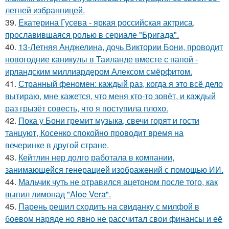
летней избранницей.
39.
Екатерина Гусева - яркая российская актриса,
прославившаяся ролью в сериале "Бригада".
40.
13-Летняя Анджелина, дочь Виктории Бони, проводит
новогодние каникулы в Таиланде вместе с папой -
ирландским миллиардером Алексом смёрфитом.
41.
Странный феномен: каждый раз, когда я это всё дело
вытираю, мне кажется, что меня кто-то зовёт, и каждый
раз грызёт совесть, что я поступила плохо.
42.
Пока у Бони гремит музыка, свечи горят и гости
танцуют, Косенко спокойно проводит время на
вечеринке в другой стране.
43.
Кейтлин нер долго работала в компании,
занимающейся генерацией изображений с помощью ИИ.
44.
Мальчик чуть не отравился ацетоном после того, как
выпил лимонад "Aloe Vera".
45.
Парень решил сходить на свиданку с милфой в
боевом наряде но явно не рассчитал свои финансы и её