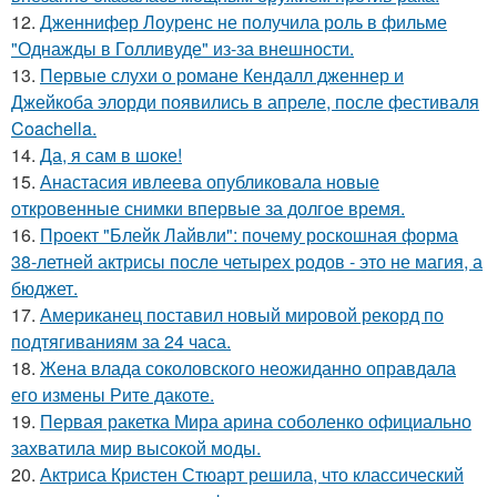
12.
Дженнифер Лоуренс не получила роль в фильме
"Однажды в Голливуде" из-за внешности.
13.
Первые слухи о романе Кендалл дженнер и
Джейкоба элорди появились в апреле, после фестиваля
Coachella.
14.
Да, я сам в шоке!
15.
Анастасия ивлеева опубликовала новые
откровенные снимки впервые за долгое время.
16.
Проект "Блейк Лайвли": почему роскошная форма
38-летней актрисы после четырех родов - это не магия, а
бюджет.
17.
Американец поставил новый мировой рекорд по
подтягиваниям за 24 часа.
18.
Жена влада соколовского неожиданно оправдала
его измены Рите дакоте.
19.
Первая ракетка Мира арина соболенко официально
захватила мир высокой моды.
20.
Актриса Кристен Стюарт решила, что классический