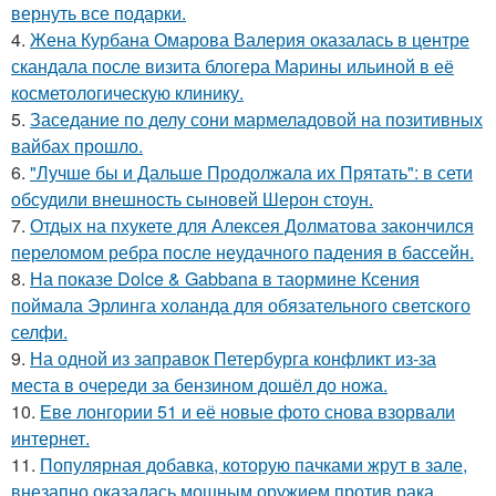
вернуть все подарки.
4.
Жена Курбана Омарова Валерия оказалась в центре
скандала после визита блогера Марины ильиной в её
косметологическую клинику.
5.
Заседание по делу сони мармеладовой на позитивных
вайбах прошло.
6.
"Лучше бы и Дальше Продолжала их Прятать": в сети
обсудили внешность сыновей Шерон стоун.
7.
Отдых на пхукете для Алексея Долматова закончился
переломом ребра после неудачного падения в бассейн.
8.
На показе Dolce & Gabbana в таормине Ксения
поймала Эрлинга холанда для обязательного светского
селфи.
9.
На одной из заправок Петербурга конфликт из-за
места в очереди за бензином дошёл до ножа.
10.
Еве лонгории 51 и её новые фото снова взорвали
интернет.
11.
Популярная добавка, которую пачками жрут в зале,
внезапно оказалась мощным оружием против рака.