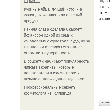
подбо
карьеры.
часть
Куриные яйца: лучший источник
этом 
белка для женщин или опасный
и каш
продукт
Ранняя слава сделала Скарлетт
йоханссон одной из самых
узнаваемых актрис голливуда, но за
глянцевым фасадом скрывалась
огромная неуверенность.
В соцсетях набирают популярность
чипсы из крапивы, которые
пользователи в комментариях
называют неожиданно вкусными.
Профессиональные секреты
косметолога из Голливуда
читат