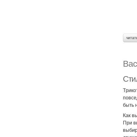
читат
Вас
Сти
Трико
повсе
быть 
Как в
При в
выбир