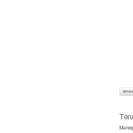
читат
Тёпл
Матер