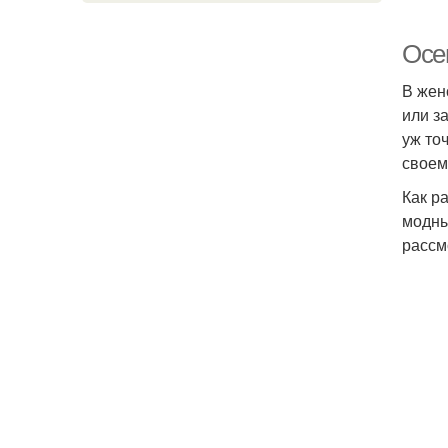
Осе
В жен
или з
уж то
своем
Как р
модны
рассм