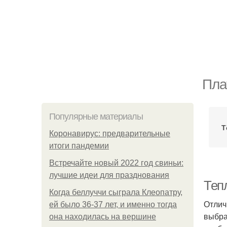
Пла
Популярные материалы
Т
Коронавирус: предварительные
итоги пандемии
Встречайте новый 2022 год свиньи:
лучшие идеи для празднования
Тепл
Когда беллуччи сыграла Клеопатру,
Отлич
ей было 36-37 лет, и именно тогда
выбра
она находилась на вершине