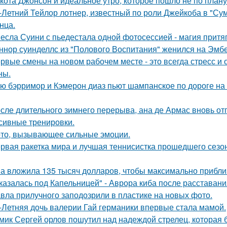
кота Джонсон и идеальное утро, которое пошло не по плану
-Летний Тейлор лотнер, известный по роли Джейкоба в "Сум
нца.
есла Суини с пьедестала одной фотосессией - магия притя
ннор суинделлс из "Полового Воспитания" женился на Эмбе
рвые смены на новом рабочем месте - это всегда стресс и
ны.
ю бэрримор и Кэмерон диаз пьют шампанское по дороге на 
сле длительного зимнего перерыва, ана де Армас вновь от
сивные тренировки.
то, вызывающее сильные эмоции.
рвая ракетка мира и лучшая теннисистка прошедшего сезон
а вложила 135 тысяч долларов, чтобы максимально приблиз
казалась под Капельницей" - Аврора киба после расставани
вла прилучного заподозрили в пластике на новых фото.
-Летняя дочь валерии Гай германики впервые стала мамой.
мик Сергей орлов пошутил над надеждой стрелец, которая 