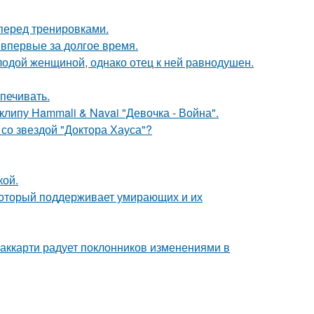
перед тренировками.
впервые за долгое время.
одой женщиной, однако отец к ней равнодушен.
печивать.
клипу Hammali & Navai "Девочка - Война".
со звездой "Доктора Хауса"?
кой.
 который поддерживает умирающих и их
аккарти радует поклонников изменениями в