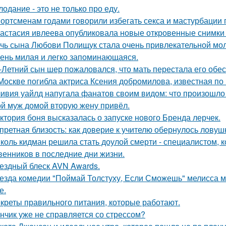
лодание - это не только про еду.
ортсменам годами говорили избегать секса и мастурбации 
астасия ивлеева опубликовала новые откровенные снимки 
чь сына Любови Полищук стала очень привлекательной мол
ень милая и легко запоминающаяся.
-Летний сын шер пожаловался, что мать перестала его обес
Москве погибла актриса Ксения добромилова, известная по 
ивия уайлд напугала фанатов своим видом: что произошло 
й муж домой вторую жену привёл.
ктория боня высказалась о запуске нового Бренда лерчек.
претная близость: как доверие к учителю обернулось ловуш
коль кидман решила стать доулой смерти - специалистом,
венников в последние дни жизни.
ездный блеск AVN Awards.
езда комедии "Поймай Толстуху, Если Сможешь" мелисса м
е.
креты правильного питания, которые работают.
нчик уже не справляется со стрессом?