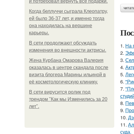
и потребовал вернуть все подарки.
читат
Когда беллуччи сыграла Клеопатру,
ей было 36-37 лет, и именно тогда
она находилась на вершине
Пос
карьеры.
В сети продолжают обсуждать
1.
На 
изменения во внешности актрисы.
2.
Эфф
3.
Сел
Жена Курбана Омарова Валерия
4.
Акт
оказалась в центре скандала после
5.
Лег
визита блогера Марины ильиной в
6.
"Ри
её косметологическую клинику.
7.
"Пл
В сети вирусится ролик под
студи
трендом "Как мы Изменились за 20
8.
Пев
лет".
9.
Про
10.
Дэ
11.
Ал
суда.