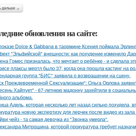
ь дальше →
ледние обновления на сайте:
показе Dolce & Gabbana в таормине Ксения поймала Эрлинг
ект "Эльфийской" внешности: как похудение изменило Дар
ена Гомес призналась, что мечтает о ребёнке - и сделала эт
рисе плаксы мертл было 37, когда она прошла кастинг на р
ендарная группа "БИС" заявила о возвращении на сцену.
ск Преждевременной Сексуализации": Ольга Орлова заявила,
есень Хайпует" - 67-летнюю мадонну захейтили в социальны
йного альбома.
ица Адель, которая несколько лет назад сильно похудела, 
куратура новую экспертизу для лерчек после видео из зала
йви чейз - та самая девочка из "Звонка умерла".
ександра Митрошина, которой прокуратура требует назначит