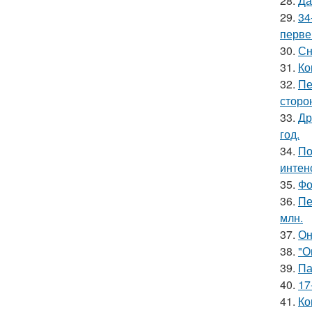
28.
Да
29.
34
перве
30.
Сн
31.
Ко
32.
Пе
сторо
33.
Др
год.
34.
По
интен
35.
Фо
36.
Пе
млн.
37.
Он
38.
"О
39.
Па
40.
17
41.
Ко