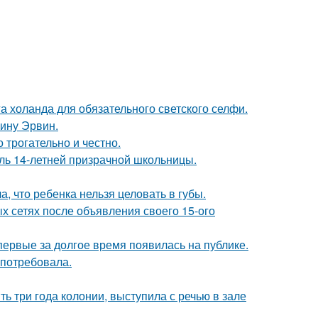
а холанда для обязательного светского селфи.
ину Эрвин.
о трогательно и честно.
оль 14-летней призрачной школьницы.
 что ребенка нельзя целовать в губы.
х сетях после объявления своего 15-ого
впервые за долгое время появилась на публике.
 потребовала.
ь три года колонии, выступила с речью в зале