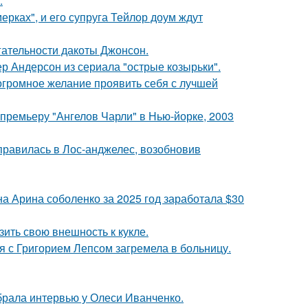
.
ерках", и его супруга Тейлор доум ждут
гательности дакоты Джонсон.
р Андерсон из сериала "острые козырьки".
 огромное желание проявить себя с лучшей
премьеру "Ангелов Чарли" в Нью-йорке, 2003
правилась в Лос-анджелес, возобновив
а Арина соболенко за 2025 год заработала $30
ить свою внешность к кукле.
я с Григорием Лепсом загремела в больницу.
брала интервью у Олеси Иванченко.