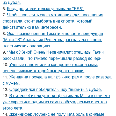
из Дубая.
6.
Когда родители только услышали "PS5".
7.
Чтобы повысить свою мотивацию для посещения
спортзала, стоит выбрать вид спорта, который
действительно вам интересен.
8.
Экс - возлюбленная Тимати и новая телеведущая
"Матч ТВ" Анастасия Решетова рассказала о своих
пластических операциях.
9.
"Мы с Женой Очень Нервничали": отец иды Галич
рассказали, что тяжело переживали развод дочери.
10.
Ученые напомнили о коварстве токсоплазмы,
переносчиками которой выступают кошки.
11.
Женщина похудела на 125 килограмм после развода
с мужем.
12.
Определился победитель шоу "выжить в Дубае.
13.
В питере 4 июля устроят фестиваль Milf и в сети его
уже окрестили одним из самых обсуждаемых ивентов
этого лета.
14.
Дженнифер Лоуренс не получила роль в фильме