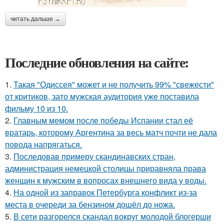
читать дальше →
Последние обновления на сайте:
1.
Такая "Одиссея" может и не получить 99% "свежести"
от критиков, зато мужская аудитория уже поставила
фильму 10 из 10.
2.
Главным мемом после победы Испании стал её
вратарь, которому Аргентина за весь матч почти не дала
повода напрягаться.
3.
Последовав примеру скандинавских стран,
администрация немецкой столицы приравняла права
женщин к мужским в вопросах внешнего вида у воды.
4.
На одной из заправок Петербурга конфликт из-за
места в очереди за бензином дошёл до ножа.
5.
В сети разгорелся скандал вокруг молодой блогерши