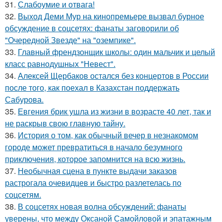
31.
Слабоумие и отвага!
32.
Выход Деми Мур на кинопремьере вызвал бурное
обсуждение в соцсетях: фанаты заговорили об
"Очередной Звезде" на "оземпике".
33.
Главный френдзонщик школы: один мальчик и целый
класс равнодушных "Невест".
34.
Алексей Щербаков остался без концертов в России
после того, как поехал в Казахстан поддержать
Сабурова.
35.
Евгения брик ушла из жизни в возрасте 40 лет, так и
не раскрыв свою главную тайну.
36.
История о том, как обычный вечер в незнакомом
городе может превратиться в начало безумного
приключения, которое запомнится на всю жизнь.
37.
Необычная сцена в пункте выдачи заказов
растрогала очевидцев и быстро разлетелась по
соцсетям.
38.
В соцсетях новая волна обсуждений: фанаты
уверены, что между Оксаной Самойловой и эпатажным