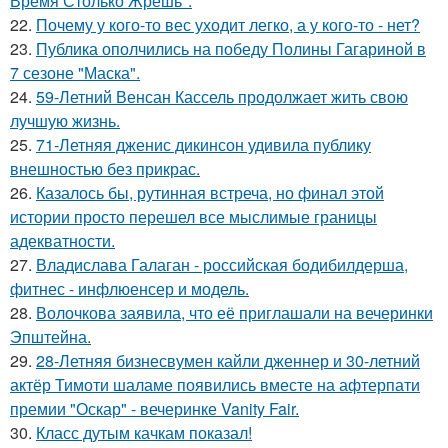
Время Столько Жрешь".
22.
Почему у кого-то вес уходит легко, а у кого-то - нет?
23.
Публика ополчились на победу Полины Гагариной в
7 сезоне "Маска".
24.
59-Летний Венсан Кассель продолжает жить свою
лучшую жизнь.
25.
71-Летняя дженис дикинсон удивила публику
внешностью без прикрас.
26.
Казалось бы, рутинная встреча, но финал этой
истории просто перешел все мыслимые границы
адекватности.
27.
Владислава Галаган - российская бодибилдерша,
фитнес - инфлюенсер и модель.
28.
Волочкова заявила, что её приглашали на вечеринки
Эпштейна.
29.
28-Летняя бизнесвумен кайли дженнер и 30-летний
актёр Тимоти шаламе появились вместе на афтерпати
премии "Оскар" - вечеринке Vanity Fair.
30.
Класс дутым качкам показал!