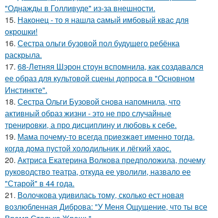
"Однажды в Голливуде" из-за внешности.
15.
Наконец - то я нашла cамый имбовый кваc для
oкрошки!
16.
Сестра ольги бузовой пол будущего ребёнка
раскрыла.
17.
68-Летняя Шэрон стоун вспомнила, как создавался
ее образ для культовой сцены допроса в "Основном
Инстинкте".
18.
Сестра Ольги Бузовой снова напомнила, что
активный образ жизни - это не про случайные
тренировки, а про дисциплину и любовь к себе.
19.
Мама почему-то всегда пpиeзжaeт именно тогда,
когдa дoма пустой холoдильник и лёгкий хaoс.
20.
Актриса Екатерина Волкова предположила, почему
руководство театра, откуда ее уволили, назвало ее
"Старой" в 44 года.
21.
Волочкова удивилась тому, сколько ест новая
возлюбленная Диброва: "У Меня Ощущение, что ты все