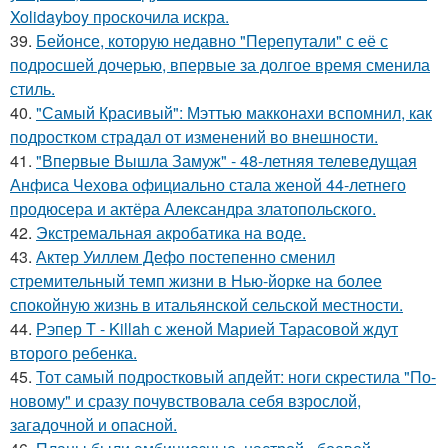
Xolidayboy проскочила искра.
39.
Бейонсе, которую недавно "Перепутали" с её с
подросшей дочерью, впервые за долгое время сменила
стиль.
40.
"Самый Красивый": Мэттью макконахи вспомнил, как
подростком страдал от изменений во внешности.
41.
"Впервые Вышла Замуж" - 48-летняя телеведущая
Анфиса Чехова официально стала женой 44-летнего
продюсера и актёра Александра златопольского.
42.
Экстремальная акробатика на воде.
43.
Актер Уиллем Дефо постепенно сменил
стремительный темп жизни в Нью-йорке на более
спокойную жизнь в итальянской сельской местности.
44.
Рэпер T - Killah с женой Марией Тарасовой ждут
второго ребенка.
45.
Тот самый подростковый апдейт: ноги скрестила "По-
новому" и сразу почувствовала себя взрослой,
загадочной и опасной.