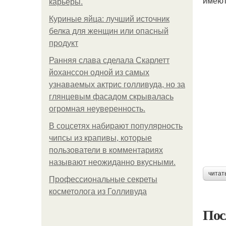
имеют
карьеры.
Куриные яйца: лучший источник
белка для женщин или опасный
продукт
Ранняя слава сделала Скарлетт
йоханссон одной из самых
узнаваемых актрис голливуда, но за
глянцевым фасадом скрывалась
огромная неуверенность.
В соцсетях набирают популярность
чипсы из крапивы, которые
пользователи в комментариях
называют неожиданно вкусными.
читат
Профессиональные секреты
косметолога из Голливуда
Пос