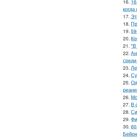
16.
16
когда
17.
Эт
18.
Пр
19.
59
20.
Ко
21.
"В
22.
Ан
среди
23.
Ле
24.
Су
25.
Од
реани
26.
Мо
27.
В 
28.
Си
29.
Фи
30.
60
Бейон