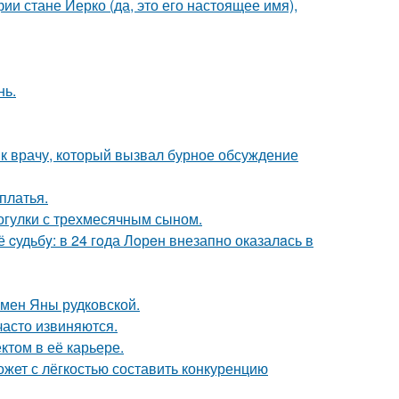
ии стане Йерко (да, это его настоящее имя),
нь.
 к врачу, который вызвал бурное обсуждение
платья.
огулки с трехмесячным сыном.
cудьбy: в 24 гoда Лoрeн внезапно оказалaсь в
мен Яны рудковской.
часто извиняются.
том в её карьере.
ожет с лёгкостью составить конкуренцию