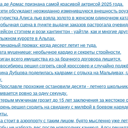
а де Армас признана самой красивой актрисой 2025 года.
сети обсуждают неожиданно изменившуюся внешность роузи 
гуристка Алиса лью взяла золото в женском одиночном кат
обычная сцена в пункте выдачи заказов растрогала очевидц
ейсон стэтхем и рози хантингтон - уайтли, как и многие дру
лыжном курорте в Альпах.
линарный промах: когда десерт летит не туда.
ата муцениеце: необычное кардио и секреты стройности.
иган всего имущества из-за брачного договора лишится.
восибирец решил согреть свой кроссовер и случайно поджёг
ина Дубцова поделилась кадрами с отдыха на Мальдивах, 
.
Ярославле прохожие остановили десяти - летнего школьника 
чивается ровно за одну секунду.
терым мужчинам грозит до 15 лет заключения за жестокое 
рень решил сходить на свиданку с милфой в боевом наряде
иты.
а стоит в аэропорту с таким лицом, будто мысленно уже лет
обы не набрать вес после новогодних каникул, Алсу решил