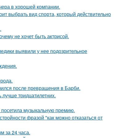
чера в хорошей компании.
ит выбрать вид спорта, который действительно
.
очему не хочет быть актрисой.
 медики выявили у нее подозрительное
ждения.
рода.
нился после превращения в Барби.
ь лучше тридцатилетних.
е посетила музыкальную премию.
тройности фразой "как можно отказаться от
 за 24 часа.