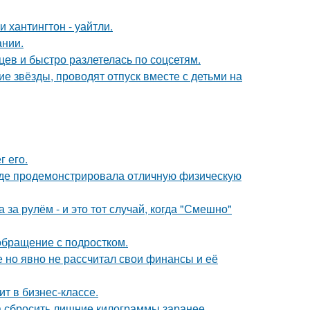
хантингтон - уайтли.
ании.
ев и быстро разлетелась по соцсетям.
гие звёзды, проводят отпуск вместе с детьми на
 его.
где продемонстрировала отличную физическую
за рулём - и это тот случай, когда "Смешно"
обращение с подростком.
 но явно не рассчитал свои финансы и её
ит в бизнес-классе.
а сбросить лишние килограммы заранее.