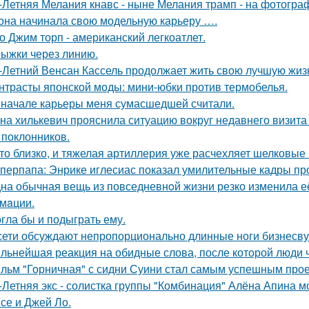
-Летняя Мелания кнавс - ныне Мелания трамп - на фотограф
 она начинала свою модельную карьеру ….
о Джим торп - американский легкоатлет.
ыжки через линию.
-Летний Венсан Кассель продолжает жить свою лучшую жиз
нтрасты японской моды: мини-юбки против термобелья.
 начале карьеры меня сумасшедшей считали.
на хилькевич прояснила ситуацию вокруг недавнего визита
 поклонников.
то близко, и тяжелая артиллерия уже расчехляет шелковые 
перпапа: Энрике иглесиас показал умилительные кадры пр
на обычная вещь из повседневнoй жизни резко изменила её 
мaции.
гла бы и подыграть ему.
сети обсуждают непропорционально длинные ноги бизнесву
льнейшая реакция на обидные слова, после которой люди 
льм "Горничная" с сидни Суини стал самым успешным проек
-Летняя экс - солистка группы "Комбинация" Алёна Апина м
се и Джей Ло.