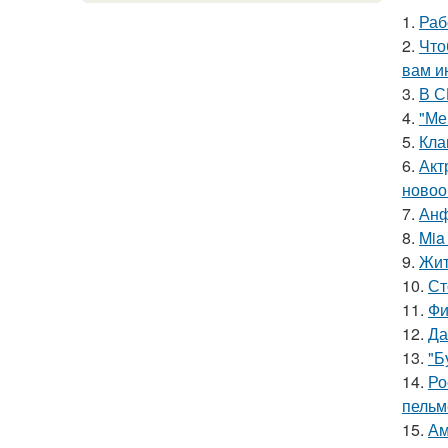
1.
Раб
2.
Что
вам и
3.
В С
4.
"Ме
5.
Кла
6.
Акт
новоо
7.
Анф
8.
Mia
9.
Жит
10.
Ст
11.
Фи
12.
Да
13.
"Б
14.
Ро
пельм
15.
Ам