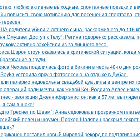
отаю, люблю активные выходные, спонтанные поездки и ве
бы повысить свою мотивацию для посещения спортзала, сто
нтересен.
ША родители убили 7-летнего сына, раскормив его до 116 кг
ня Смущает Доступ к Телу": Регина тодоренко рассказала, п
ву коку активно захейтили из-за лишнего веса.
риса Шэрон стоун оказалась в критической ситуации, когда
бразование в груди.
иса Чехова поделилась фото в бикини в честь 48-го дня ро
 Boyka устроила яркую фотосессию на отдыхе в Дубае.
ели палермо недовольны свадьбой дуа липы в центре их го
о операций ради мечты: как живой Кен Родриго Алвес изме
тнес - эволюция Дженнифер энистон: как в 57 лет выглядет
, я сам в шоке!
удто Треснет по Швам": Анна седокова в прозрачном плать
ссийский певец и шоумен Прохор Шаляпин раскрыл секрет с
ешек?
ериканец поставил новый мировой рекорд по подтягиваниям