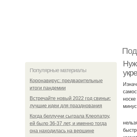
Под
Нуж
Популярные материалы
укр
Коронавирус: предварительные
Изнач
итоги пандемии
самос
носке
Встречайте новый 2022 год свиньи:
минус
лучшие идеи для празднования
Когда беллуччи сыграла Клеопатру,
нельз
ей было 36-37 лет, и именно тогда
быстр
она находилась на вершине