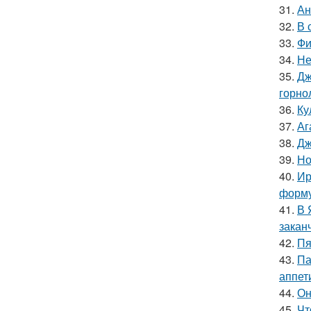
31.
Ан
32.
В 
33.
Фи
34.
Не
35.
Дж
горно
36.
Ку
37.
Аг
38.
Дж
39.
Но
40.
Ир
форму
41.
В 
закан
42.
Пя
43.
Па
аппет
44.
Он
45.
Чт