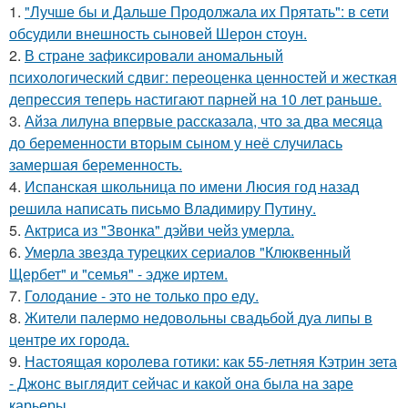
1.
"Лучше бы и Дальше Продолжала их Прятать": в сети
обсудили внешность сыновей Шерон стоун.
2.
В стране зафиксировали аномальный
психологический сдвиг: переоценка ценностей и жесткая
депрессия теперь настигают парней на 10 лет раньше.
3.
Айза лилуна впервые рассказала, что за два месяца
до беременности вторым сыном у неё случилась
замершая беременность.
4.
Испанская школьница по имени Люсия год назад
решила написать письмо Владимиру Путину.
5.
Актриса из "Звонка" дэйви чейз умерла.
6.
Умерла звезда турецких сериалов "Клюквенный
Щербет" и "семья" - эдже иртем.
7.
Голодание - это не только про еду.
8.
Жители палермо недовольны свадьбой дуа липы в
центре их города.
9.
Настоящая королева готики: как 55-летняя Кэтрин зета
- Джонс выглядит сейчас и какой она была на заре
карьеры.