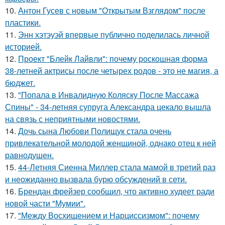
10.
Антон Гусев с новым "Открытым Взглядом" после
пластики.
11.
Энн хэтэуэй впервые публично поделилась личной
историей.
12.
Проект "Блейк Лайвли": почему роскошная форма
38-летней актрисы после четырех родов - это не магия, а
бюджет.
13.
"Попала в Инвалидную Коляску После Массажа
Спины" - 34-летняя супруга Александра цекало вышла
на связь с неприятными новостями.
14.
Дочь сына Любови Полищук стала очень
привлекательной молодой женщиной, однако отец к ней
равнодушен.
15.
44-Летняя Сиенна Миллер стала мамой в третий раз
и неожиданно вызвала бурю обсуждений в сети.
16.
Брендан фрейзер сообщил, что активно худеет ради
новой части "Мумии".
17.
"Между Восхищением и Нарциссизмом": почему