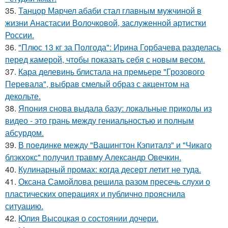
35.
Танцор Марчел абаби стал главным мужчиной в
жизни Анастасии Волочковой, заслуженной артистки
России.
36.
"Плюс 13 кг за Полгода": Ирина Горбачева разделась
перед камерой, чтобы показать себя с новым весом.
37.
Кара делевинь блистала на премьере "Грозового
Перевала", выбрав смелый образ с акцентом на
декольте.
38.
Япония снова выдала базу: локальные приколы из
видео - это грань между гениальностью и полным
абсурдом.
39.
В поединке между "Вашингтон Кэпиталз" и "Чикаго
блэкхокс" получил травму Александр Овечкин.
40.
Кулинарный промах: когда десерт летит не туда.
41.
Оксана Самойлова решила разом пресечь слухи о
пластических операциях и публично прояснила
ситуацию.
42.
Юлия Высоцкая о состоянии дочери.