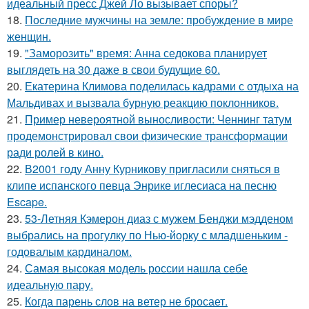
идеальный пресс Джей Ло вызывает споры?
18.
Последние мужчины на земле: пробуждение в мире
женщин.
19.
"Заморозить" время: Анна седокова планирует
выглядеть на 30 даже в свои будущие 60.
20.
Екатерина Климова поделилась кадрами с отдыха на
Мальдивах и вызвала бурную реакцию поклонников.
21.
Пример невероятной выносливости: Ченнинг татум
продемонстрировал свои физические трансформации
ради ролей в кино.
22.
В2001 году Анну Курникову пригласили сняться в
клипе испанского певца Энрике иглесиаса на песню
Escape.
23.
53-Летняя Кэмерон диаз с мужем Бенджи мэдденом
выбрались на прогулку по Нью-йорку с младшеньким -
годовалым кардиналом.
24.
Самая высокая модель россии нашла себе
идеальную пару.
25.
Когда парень слов на ветер не бросает.