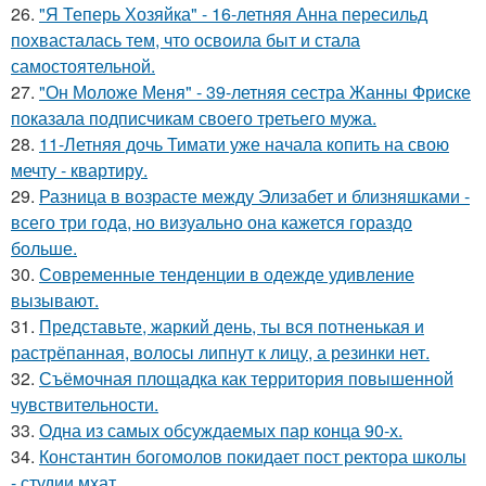
26.
"Я Теперь Хозяйка" - 16-летняя Анна пересильд
похвасталась тем, что освоила быт и стала
самостоятельной.
27.
"Он Моложе Меня" - 39-летняя сестра Жанны Фриске
показала подписчикам своего третьего мужа.
28.
11-Летняя дочь Тимати уже начала копить на свою
мечту - квартиру.
29.
Разница в возрасте между Элизабет и близняшками -
всего три года, но визуально она кажется гораздо
больше.
30.
Современные тенденции в одежде удивление
вызывают.
31.
Представьте, жаркий день, ты вся потненькая и
растрёпанная, волосы липнут к лицу, а резинки нет.
32.
Съёмочная площадка как территория повышенной
чувствительности.
33.
Одна из самых обсуждаемых пар конца 90-х.
34.
Константин богомолов покидает пост ректора школы
- студии мхат.