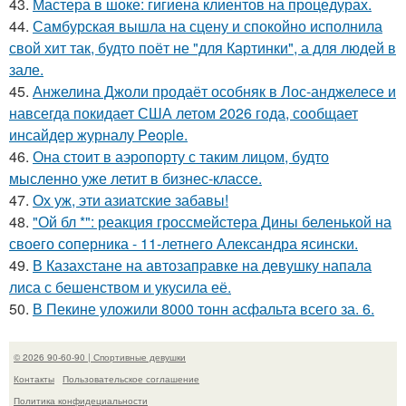
43.
Мастера в шоке: гигиена клиентов на процедурах.
44.
Самбурская вышла на сцену и спокойно исполнила
свой хит так, будто поёт не "для Картинки", а для людей в
зале.
45.
Анжелина Джоли продаёт особняк в Лос-анджелесе и
навсегда покидает США летом 2026 года, сообщает
инсайдер журналу People.
46.
Она стоит в аэропорту с таким лицом, будто
мысленно уже летит в бизнес-классе.
47.
Ох уж, эти азиатские забавы!
48.
"Ой бл *": реакция гроссмейстера Дины беленькой на
своего соперника - 11-летнего Александра ясински.
49.
В Казахстане на автозаправке на девушку напала
лиса с бешенством и укусила её.
50.
В Пекине уложили 8000 тонн асфальта всего за. 6.
© 2026 90-60-90 | Спортивные девушки
Контакты
Пользовательское соглашение
Политика конфидециальности