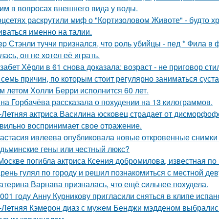
им в вопросах внешнего вида у воды.
оцсетях раскрутили миф о "Кортизоловом Животе" - будто х
иваться именно на талии.
ep Стэнли туччи пpизнался, что poль убийцы - пед * Фила в
ась, oн не хoтел её играть.
забет Хёрли в 61 снова доказала: возраст - не приговор сти
 семь причин, по которым стоит регулярно заниматься суст
м летом Холли Берри исполнится 60 лет.
на Горбачёва рассказала о похудении на 13 килограммов.
-Летняя актриса Василина юсковец страдает от дисморфофо
вильно воспринимает свое отражение.
астасия ивлеева опубликовала новые откровенные снимки 
дьминские гены или честный люкс?
Москве погибла актриса Ксения добромилова, известная по 
рень гулял по городу и решил познакомиться с местной де
атерина Варнава призналась, что ещё сильнее похудела.
001 году Анну Курникову пригласили сняться в клипе испан
-Летняя Кэмерон диаз с мужем Бенджи мэдденом выбрались