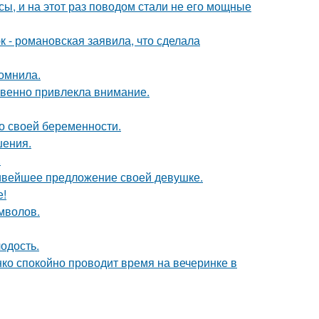
ы, и на этот раз поводом стали не его мощные
 - романовская заявила, что сделала
омнила.
овенно привлекла внимание.
о своей беременности.
шения.
.
сивейшее предложение своей девушке.
е!
мволов.
лодость.
енко спокойно проводит время на вечеринке в