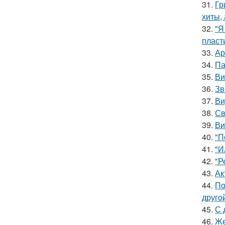
31.
Гр
хиты,
32.
"Я
пласт
33.
Ар
34.
Па
35.
Ви
36.
Зв
37.
Ви
38.
Св
39.
Ви
40.
"П
41.
"И
42.
"Р
43.
Ак
44.
По
друго
45.
С 
46.
Же