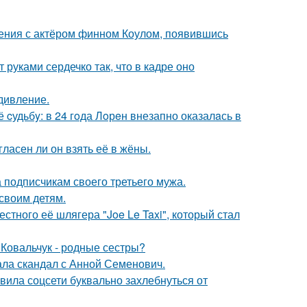
ения с актёром финном Коулом, появившись
руками сердечко так, что в кадре оно
дивление.
cудьбy: в 24 гoда Лoрeн внезапно оказалaсь в
ласен ли он взять её в жёны.
 подписчикам своего третьего мужа.
своим детям.
стного её шлягера "Joe Le Taxi", который стал
 Ковальчук - родные сестры?
ла скандал с Анной Семенович.
вила соцсети буквально захлебнуться от