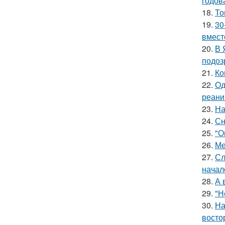
годов
18.
То
19.
30
вмест
20.
В 
подоз
21.
Ко
22.
Од
реани
23.
На
24.
Сн
25.
"О
26.
Ме
27.
Сл
начал
28.
А 
29.
"Н
30.
На
восто