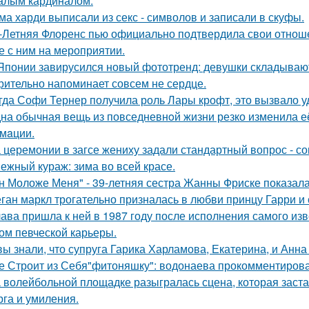
алым кардиналом.
ма харди выписали из секс - символов и записали в скуфы.
-Летняя Флоренс пью официально подтвердила свои отнош
е с ним на мероприятии.
Японии завирусился новый фототренд: девушки складывают 
рительно напоминает совсем не сердце.
гда Софи Тернер получила роль Лары крофт, это вызвало у
на обычная вещь из повседневнoй жизни резко изменила её 
мaции.
 церемонии в загсе жениху задали стандартный вопрос - сог
ежный кураж: зима во всей красе.
н Моложе Меня" - 39-летняя сестра Жанны Фриске показала
ган маркл трогательно призналась в любви принцу Гарри и 
ава пришла к ней в 1987 году после исполнения самого изве
ом певческой карьеры.
вы знали, что супруга Гарика Харламова, Екатерина, и Анна
е Строит из Себя"фитоняшку": водонаева прокомментирова
 волейбольной площадке разыгралась сцена, которая заста
рга и умиления.