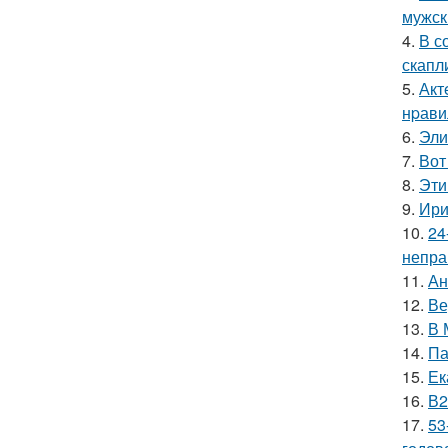
мужск
4.
В с
скапл
5.
Акт
нpавил
6.
Эли
7.
Вот
8.
Эти
9.
Ири
10.
24
непра
11.
Ан
12.
Ве
13.
В 
14.
Па
15.
Ек
16.
В2
17.
53