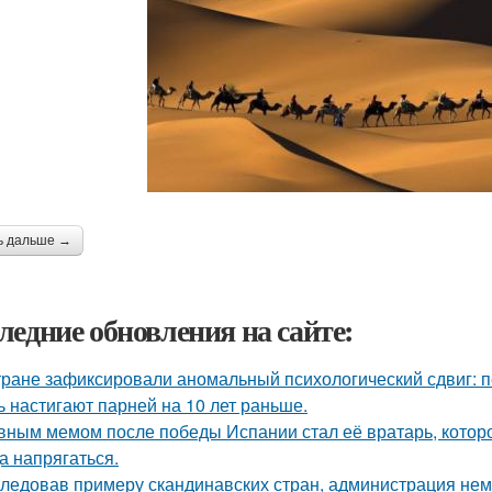
ь дальше →
ледние обновления на сайте:
тране зафиксировали аномальный психологический сдвиг: п
ь настигают парней на 10 лет раньше.
вным мемом после победы Испании стал её вратарь, которо
а напрягаться.
ледовав примеру скандинавских стран, администрация не