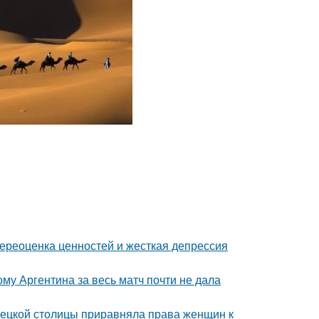
ереоценка ценностей и жесткая депрессия
му Аргентина за весь матч почти не дала
мецкой столицы приравняла права женщин к