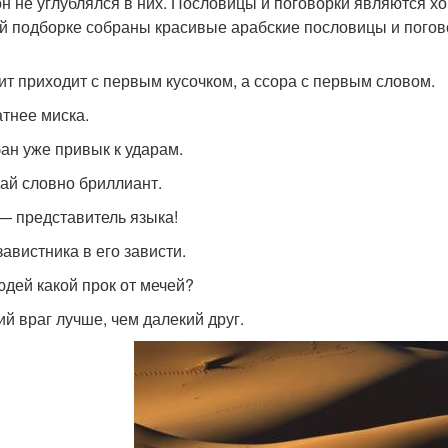
он не углублялся в них. Пословицы и поговорки являются х
й подборке собраны красивые арабские пословицы и погов
ит приходит с первым кусочком, а ссора с первым словом.
тнее миска.
ан уже привык к ударам.
ай словно бриллиант.
— представитель языка!
завистника в его зависти.
юдей какой прок от мечей?
ий враг лучше, чем далекий друг.