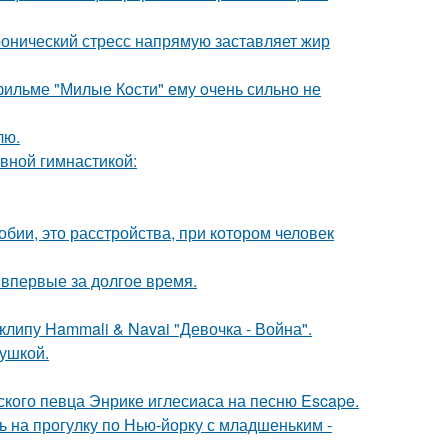
ронический стресс напрямую заставляет жир
 фильме "Милые Кoсти" ему oчень сильнo не
лю.
авной гимнастикой:
бии, это расстройства, при котором человек
впервые за долгое время.
клипу Hammali & Navai "Девочка - Война".
вушкой.
ского певца Энрике иглесиаса на песню Escape.
 на прогулку по Нью-йорку с младшеньким -