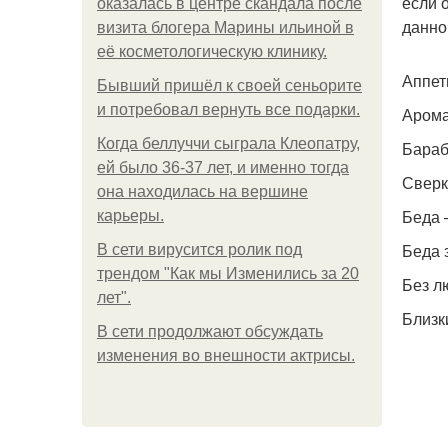
если 
оказалась в центре скандала после
данно
визита блогера Марины ильиной в
её косметологическую клинику.
Аппет
Бывший пришёл к своей сеньорите
и потребовал вернуть все подарки.
Арома
Когда беллуччи сыграла Клеопатру,
Бараб
ей было 36-37 лет, и именно тогда
Сверк
она находилась на вершине
Беда 
карьеры.
Беда 
В сети вирусится ролик под
трендом "Как мы Изменились за 20
Без л
лет".
Близк
В сети продолжают обсуждать
изменения во внешности актрисы.