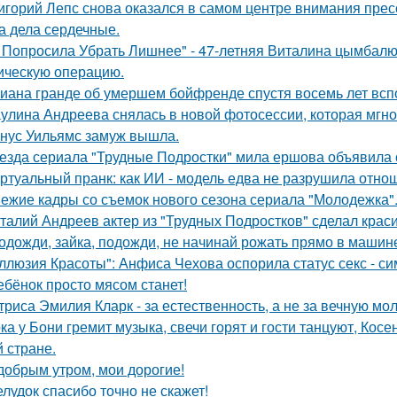
игорий Лепс снова оказался в самом центре внимания пресс
 а дела сердечные.
 Попросила Убрать Лишнее" - 47-летняя Виталина цымбалюк
ическую операцию.
иана гранде об умершем бойфренде спустя восемь лет всп
улина Андреева снялась в новой фотосессии, которая мгн
нус Уильямс замуж вышла.
езда сериала "Трудные Подростки" мила ершова объявила 
ртуальный пранк: как ИИ - модель едва не разрушила отно
ежие кадры со съемок нового сезона сериала "Молодежка"
талий Андреев актер из "Трудных Подростков" сделал кра
одожди, зайка, подожди, не начинай рожать прямо в машин
ллюзия Красоты": Анфиса Чехова оспорила статус секс - си
ебёнок просто мясом станет!
триса Эмилия Кларк - за естественность, а не за вечную мо
ка у Бони гремит музыка, свечи горят и гости танцуют, Кос
й стране.
добрым утром, мои дорогие!
лудок спасибо точно не скажет!