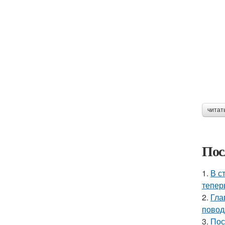
читат
Пос
1.
В с
тепер
2.
Гла
повод
3.
Пос