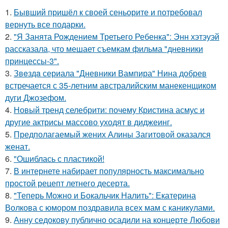
1.
Бывший пришёл к своей сеньорите и потребовал
вернуть все подарки.
2.
"Я Занята Рождением Третьего Ребенка": Энн хэтэуэй
рассказала, что мешает съемкам фильма "дневники
принцессы-3".
3.
Звeздa сериала "Дневники Вампира" Нина добрев
встречается с 35-летним австралийским манекенщиком
дуги Джозефом.
4.
Новый тренд селебрити: почему Кристина асмус и
другие актрисы массово уходят в диджеинг.
5.
Предполагаемый жених Алины Загитовой оказался
женат.
6.
"Ошиблась с пластикой!
7.
В интернете набирает популярность максимально
простой рецепт летнего десерта.
8.
"Теперь Можно и Бокальчик Налить": Екатерина
Волкова с юмором поздравила всех мам с каникулами.
9.
Анну седокову публично осадили на концерте Любови