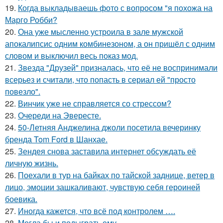
19.
Когда выкладываешь фото с вопросом "я похожа на
Марго Робби?
20.
Она уже мысленно устроила в зале мужской
апокалипсис одним комбинезоном, а он пришёл с одним
словом и выключил весь показ мод.
21.
Звезда "Друзей" призналась, что её не воспринимали
всерьез и считали, что попасть в сериал ей "просто
повезло".
22.
Винчик уже не справляется со стрессом?
23.
Очереди на Эвересте.
24.
50-Летняя Анджелина джоли посетила вечеринку
бренда Tom Ford в Шанхае.
25.
Зендея снова заставила интернет обсуждать её
личную жизнь.
26.
Поехали в тур на байках по тайской заднице, ветер в
лицо, эмоции зашкаливают, чувствую себя героиней
боевика.
27.
Иногда кажется, что всё под контролем ….
28.
Могла бы и подыграть ему.