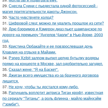
29.
Снесла Суини с пьедестала одной фотосессией -
магия притягательности дакоты Джонсон.
30.
Часто чувствуете холод?
31.
Цифровой след: можно ли удалить прошлое из сети?
32.
Дрю бэрримор и Кэмерон диаз пьют шампанское по
дороге на премьеру "Ангелов Чарли" в Нью-йорке, 2003
год.
33.
Кристина Орбакайте и ее повзрослевшая дочь
Клавдия на отдыхе в Майами.
34.
Рэпер Xzibit залпом выпил целую бутылку водяры
прямо на концерте в Москве, зал одобрительно загудел.
35.
Сказал жене: "Я на Баскет".
36.
Джиган всего имущества из-за брачного договора
лишится.
37.
Не хочу, чтобы ты достался кому-либо.
38.
Рапунцель воплотит актриса Тиган крофт, известная
по сериалу "Титаны", а роль флинна - майло майнхэйм
("зомби").