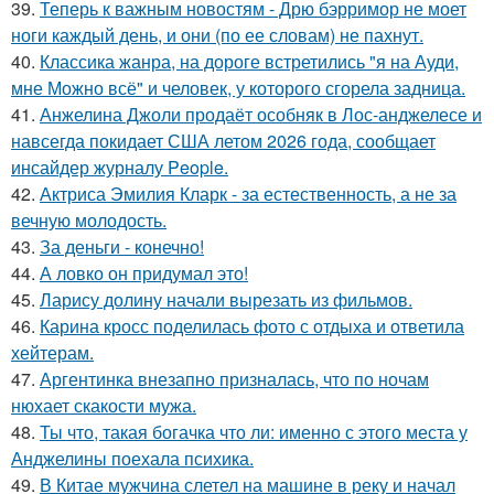
39.
Теперь к важным новостям - Дрю бэрримор не моет
ноги каждый день, и они (по ее словам) не пахнут.
40.
Классика жанра, на дороге встретились "я на Ауди,
мне Можно всё" и человек, у которого сгорела задница.
41.
Анжелина Джоли продаёт особняк в Лос-анджелесе и
навсегда покидает США летом 2026 года, сообщает
инсайдер журналу People.
42.
Актриса Эмилия Кларк - за естественность, а не за
вечную молодость.
43.
За деньги - конечно!
44.
А ловко он придумал это!
45.
Ларису долину начали вырезать из фильмов.
46.
Карина кросс поделилась фото с отдыха и ответила
хейтерам.
47.
Аргентинка внезапно призналась, что по ночам
нюхает скакости мужа.
48.
Ты что, такая богачка что ли: именно с этого места у
Анджелины поехала психика.
49.
В Китае мужчина слетел на машине в реку и начал