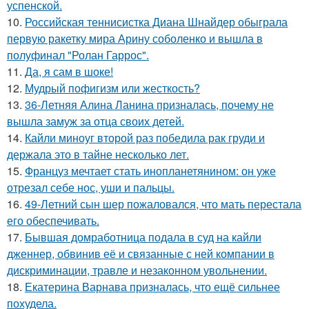
успенской.
10.
Российская теннисистка Диана Шнайдер обыграла
первую ракетку мира Арину соболенко и вышла в
полуфинал "Ролан Гаррос".
11.
Да, я сам в шоке!
12.
Мудрый пофигизм или жесткость?
13.
36-Летняя Алина Ланина призналась, почему не
вышла замуж за отца своих детей.
14.
Кайли миноуг второй раз победила рак груди и
держала это в тайне несколько лет.
15.
Француз мечтает стать инопланетянином: он уже
отрезал себе нос, уши и пальцы.
16.
49-Летний сын шер пожаловался, что мать перестала
его обеспечивать.
17.
Бывшая домработница подала в суд на кайли
дженнер, обвинив её и связанные с ней компании в
дискриминации, травле и незаконном увольнении.
18.
Екатерина Варнава призналась, что ещё сильнее
похудела.