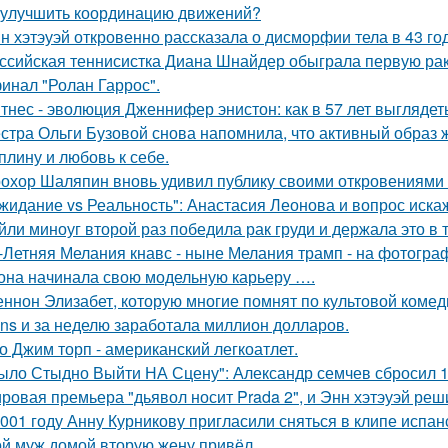
 улучшить координацию движений?
н хэтэуэй откровенно рассказала о дисморфии тела в 43 го
ссийская теннисистка Диана Шнайдер обыграла первую рак
инал "Ролан Гаррос".
тнес - эволюция Дженнифер энистон: как в 57 лет выглядет
стра Ольги Бузовой снова напомнила, что активный образ ж
плину и любовь к себе.
охор Шаляпин вновь удивил публику своими откровениями о
жидание vs Реальность": Анастасия Леонова и вопрос иск
йли миноуг второй раз победила рак груди и держала это в т
-Летняя Мелания кнавс - ныне Мелания трамп - на фотограф
 она начинала свою модельную карьеру ….
ннон Элизабет, которую многие помнят по культовой комеди
ans и за неделю заработала миллион долларов.
о Джим торп - американский легкоатлет.
ыло Стыдно Выйти НА Сцену": Александр семчев сбросил 100
ровая премьера "дьявол носит Prada 2", и Энн хэтэуэй реш
001 году Анну Курникову пригласили сняться в клипе испан
й муж домой вторую жену привёл.