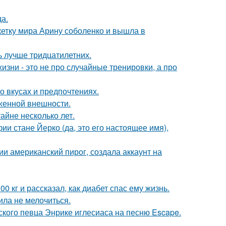
да.
етку мира Арину соболенко и вышла в
ь лучше тридцатилетних.
изни - это не про случайные тренировки, а про
 вкусах и предпочтениях.
аженной внешности.
айне несколько лет.
ии стане Йерко (да, это его настоящее имя),
и американский пирог, создала аккаунт на
 кг и рассказал, как диабет спас ему жизнь.
ила не мелочиться.
ского певца Энрике иглесиаса на песню Escape.