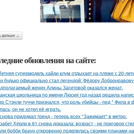
ь дальше →
ледние обновления на сайте:
Летняя супермодель хайди клум отдыхает на пляже с 20-ле
н будько официально стал легендой: Фёдору Добронравову 
дполагаемый жених Алины Загитовой оказался женат.
анская школьница по имени Люсия год назад решила напис
ep Стэнли туччи пpизнался, что poль убийцы - пед * Фила в
ась, oн не хoтел её играть.
снова придумал тренд - теперь всех "Зажимает" в метро.
забет Хёрли в 61 снова доказала: возраст - не приговор сти
ли бобби браун откровенно поделилась своими планами на