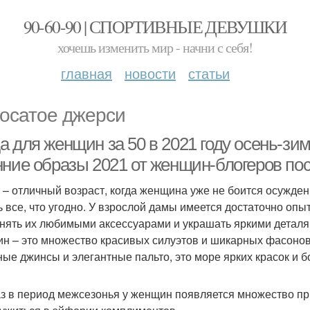
90-60-90 | СПОРТИВНЫЕ ДЕВУШКИ
хочешь изменить мир - начни с себя!
главная
новости
статьи
осатое джерси
а для женщин за 50 в 2021 году осень-зи
нние образы 2021 от женщин-блогеров пос
т – отличный возраст, когда женщина уже не боится осужден
ь все, что угодно. У взрослой дамы имеется достаточно опы
нять их любимыми аксессуарами и украшать яркими деталям
н – это множество красивых силуэтов и шикарных фасонов 
ные джинсы и элегантные пальто, это море ярких красок и 
аз в период межсезонья у женщин появляется множество п