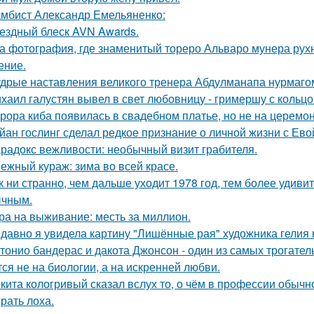
мбист Александр Емельяненко:
ездный блеск AVN Awards.
а фотография, где знаменитый тореро Альваро мунера рухн
ение.
дрые наставления великого тренера Абдулманапа нурмаго
хаил галустян вывел в свет любовницу - гримершу с кольцо
рора киба появилась в свадебном платье, но не на церемон
йан гослинг сделал редкое признание о личной жизни с Ево
радокс вежливости: необычный визит грабителя.
ежный кураж: зима во всей красе.
к ни странно, чем дальше уходит 1978 год, тем более удивит
чным.
ра на выживание: месть за миллион.
давно я увидела картину "Лишённые рая" художника гелия к
тонио бандерас и дакота Джонсон - один из самых трогател
тся не на биологии, а на искренней любви.
кита кологривый сказал вслух то, о чём в профессии обычн
грать лоха.