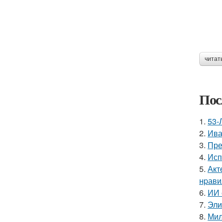
читат
Пос
1.
53-
2.
Ива
3.
Пре
4.
Исп
5.
Акт
нpавил
6.
ИИ 
7.
Эли
8.
Мил