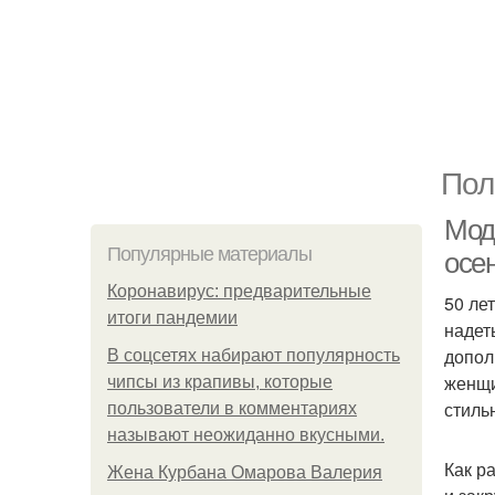
Пол
Мод
Популярные материалы
осе
Коронавирус: предварительные
50 ле
итоги пандемии
надет
допол
В соцсетях набирают популярность
женщи
чипсы из крапивы, которые
стиль
пользователи в комментариях
называют неожиданно вкусными.
Как р
Жена Курбана Омарова Валерия