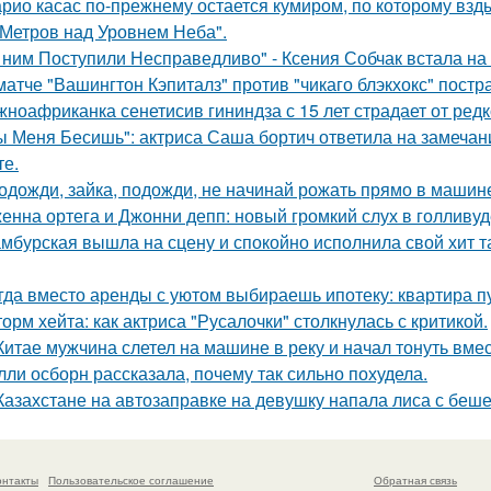
рио касас по-прежнему остается кумиром, по которому вз
 Метров над Уровнем Неба".
 ним Поступили Несправедливо" - Ксения Собчак встала на
матче "Вашингтон Кэпиталз" против "чикаго блэкхокс" пост
ноафриканка сенетисив гининдза с 15 лет страдает от редк
ы Меня Бесишь": актриса Саша бортич ответила на замечан
те.
одожди, зайка, подожди, не начинай рожать прямо в машин
енна ортега и Джонни депп: новый громкий слух в голливуд
мбурская вышла на сцену и спокойно исполнила свой хит так
гда вместо аренды с уютом выбираешь ипотеку: квартира пус
орм хейта: как актриса "Русалочки" столкнулась с критикой.
Китае мужчина слетел на машине в реку и начал тонуть вме
лли осборн рассказала, почему так сильно похудела.
Казахстане на автозаправке на девушку напала лиса с беше
онтакты
Пользовательское соглашение
Обратная связь