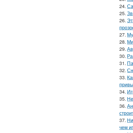
24.
Са
25.
Зв
26.
Эт
прозр
27.
Му
28.
Ми
29.
Ав
30.
Ра
31.
Па
32.
Сн
33.
Ка
привы
34.
Иг
35.
Не
36.
Ан
строи
37.
Ни
чем и