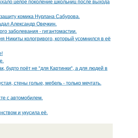
дыхало целое поколение школьниц после выхода
 защиту комика Нурлана Сабурова.
радал Александр Овечкин.
ого заболевания - гигантомастии.
ия Никиты кологривого, который усомнился в её
е!
е.
, будто поёт не "для Картинки", а для людей в
тая, стены голые, мебель - только мечтать.
сте с автомобилем.
нством и укусила её.