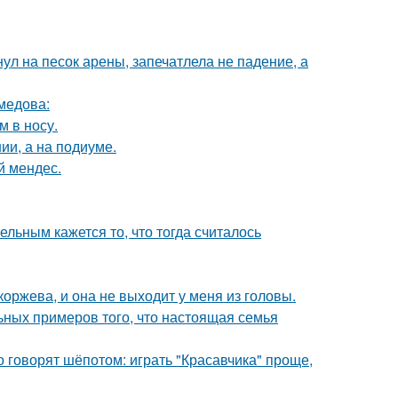
ул на песок арены, запечатлела не падение, а
медова:
м в носу.
ии, а на подиуме.
й мендес.
ельным кажется то, что тогда считалось
оржева, и она не выходит у меня из головы.
ьных примеров того, что настоящая семья
о говорят шёпотом: играть "Красавчика" проще,