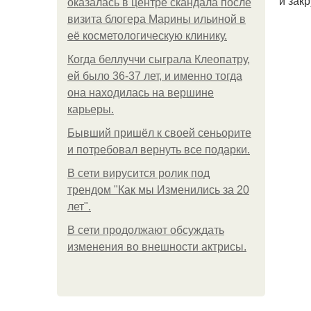
и зак
оказалась в центре скандала после
визита блогера Марины ильиной в
её косметологическую клинику.
Когда беллуччи сыграла Клеопатру,
ей было 36-37 лет, и именно тогда
она находилась на вершине
карьеры.
Бывший пришёл к своей сеньорите
и потребовал вернуть все подарки.
В сети вирусится ролик под
трендом "Как мы Изменились за 20
лет".
В сети продолжают обсуждать
изменения во внешности актрисы.