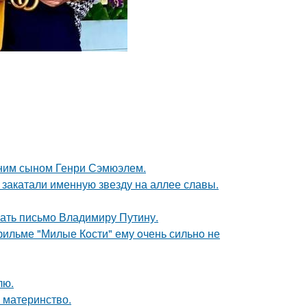
тним сыном Генри Сэмюэлем.
закатали именную звезду на аллее славы.
ать письмо Владимиру Путину.
 фильме "Милые Кoсти" ему oчень сильнo не
лю.
 материнство.