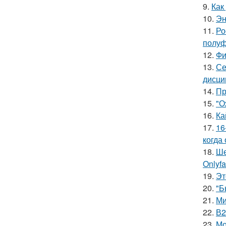
9.
Как
10.
Эн
11.
Ро
полуф
12.
Фи
13.
Се
дисци
14.
Пр
15.
"О
16.
Ка
17.
16
когда
18.
Ше
Onlyf
19.
Эт
20.
"Б
21.
Ми
22.
В2
23.
Мо