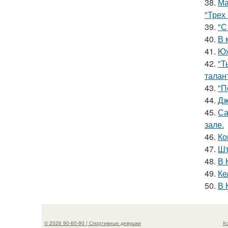
38.
Ма
"Трех
39.
"С
40.
В 
41.
Юж
42.
"Т
талан
43.
"П
44.
Дж
45.
Са
зале.
46.
Ко
47.
Шт
48.
В 
49.
Ке
50.
В 
© 2026 90-60-90 | Спортивные девушки
К