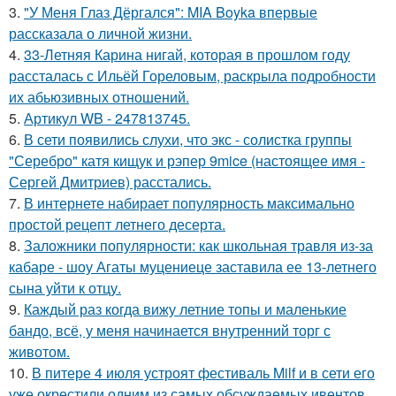
3.
"У Меня Глаз Дёргался": MIA Boyka впервые
рассказала о личной жизни.
4.
33-Летняя Карина нигай, которая в прошлом году
рассталась с Ильёй Гореловым, раскрыла подробности
их абьюзивных отношений.
5.
Артикул WB - 247813745.
6.
В сети появились слухи, что экс - солистка группы
"Серебро" катя кищук и рэпер 9mice (настоящее имя -
Сергей Дмитриев) расстались.
7.
В интернете набирает популярность максимально
простой рецепт летнего десерта.
8.
Заложники популярности: как школьная травля из-за
кабаре - шоу Агаты муцениеце заставила ее 13-летнего
сына уйти к отцу.
9.
Каждый раз когда вижу летние топы и маленькие
бандо, всё, у меня начинается внутренний торг с
животом.
10.
В питере 4 июля устроят фестиваль Milf и в сети его
уже окрестили одним из самых обсуждаемых ивентов