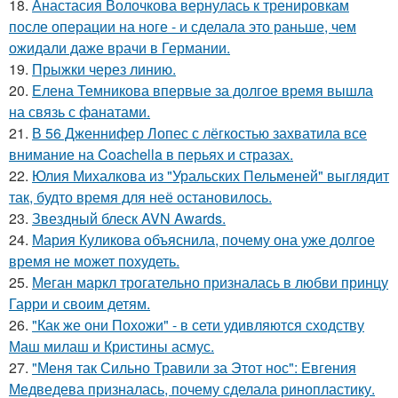
18.
Анастасия Волочкова вернулась к тренировкам
после операции на ноге - и сделала это раньше, чем
ожидали даже врачи в Германии.
19.
Прыжки через линию.
20.
Елена Темникова впервые за долгое время вышла
на связь с фанатами.
21.
В 56 Дженнифер Лопес с лёгкостью захватила все
внимание на Coachella в перьях и стразах.
22.
Юлия Михалкова из "Уральских Пельменей" выглядит
так, будто время для неё остановилось.
23.
Звездный блеск AVN Awards.
24.
Мария Куликова объяснила, почему она уже долгое
время не может похудеть.
25.
Меган маркл трогательно призналась в любви принцу
Гарри и своим детям.
26.
"Как же они Похожи" - в сети удивляются сходству
Маш милаш и Кристины асмус.
27.
"Меня так Сильно Травили за Этот нос": Евгения
Медведева призналась, почему сделала ринопластику.