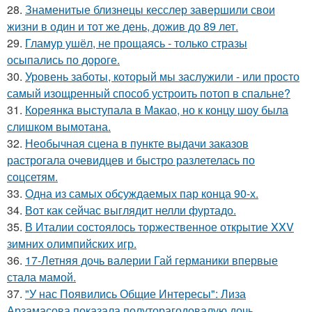
28.
Знаменитые близнецы кесслер завершили свои
жизни в один и тот же день, дожив до 89 лет.
29.
Гламур ушёл, не прощаясь - только стразы
осыпались по дороге.
30.
Уровень заботы, который мы заслужили - или просто
самый изощренный способ устроить потоп в спальне?
31.
Кореянка выступала в Макао, но к концу шоу была
слишком вымотана.
32.
Необычная сцена в пункте выдачи заказов
растрогала очевидцев и быстро разлетелась по
соцсетям.
33.
Одна из самых обсуждаемых пар конца 90-х.
34.
Вот как сейчас выглядит нелли фуртадо.
35.
В Италии состоялось торжественное открытие XXV
зимних олимпийских игр.
36.
17-Летняя дочь валерии Гай германики впервые
стала мамой.
37.
"У нас Появились Общие Интересы": Лиза
Арзамасова показала полуторагодовалую дочь.