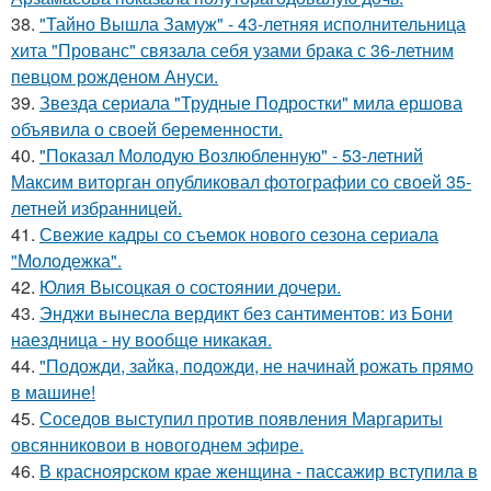
38.
"Тайно Вышла Замуж" - 43-летняя исполнительница
хита "Прованс" связала себя узами брака с 36-летним
певцом рожденом Ануси.
39.
Звезда сериала "Трудные Подростки" мила ершова
объявила о своей беременности.
40.
"Показал Молодую Возлюбленную" - 53-летний
Максим виторган опубликовал фотографии со своей 35-
летней избранницей.
41.
Свежие кадры со съемок нового сезона сериала
"Молодежка".
42.
Юлия Высоцкая о состоянии дочери.
43.
Энджи вынесла вердикт без сантиментов: из Бони
наездница - ну вообще никакая.
44.
"Подожди, зайка, подожди, не начинай рожать прямо
в машине!
45.
Соседов выступил против появления Маргариты
овсянниковои в новогоднем эфире.
46.
В красноярском крае женщина - пассажир вступила в