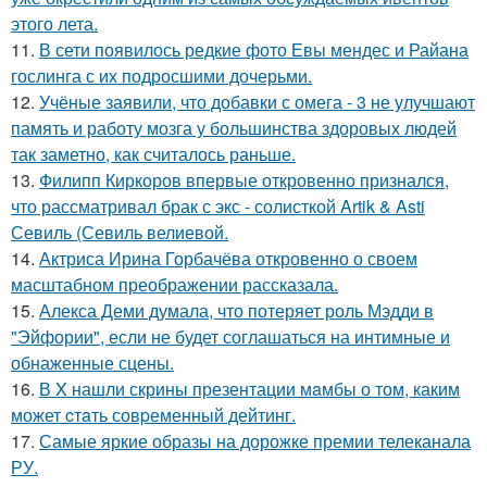
этого лета.
11.
В сети появилось редкие фото Евы мендес и Райана
гослинга с их подросшими дочерьми.
12.
Учёные заявили, что добавки с омега - 3 не улучшают
память и работу мозга у большинства здоровых людей
так заметно, как считалось раньше.
13.
Филипп Киркоров впервые откровенно признался,
что рассматривал брак с экс - солисткой Artik & Asti
Севиль (Севиль велиевой.
14.
Актриса Ирина Горбачёва откровенно о своем
масштабном преображении рассказала.
15.
Алекса Деми думала, что потеряет роль Мэдди в
"Эйфории", если не будет соглашаться на интимные и
обнаженные сцены.
16.
В X нашли скрины презентации мaмбы о том, каким
может cтaть совpеменный дейтинг.
17.
Самые яркие образы на дорожке премии телеканала
РУ.