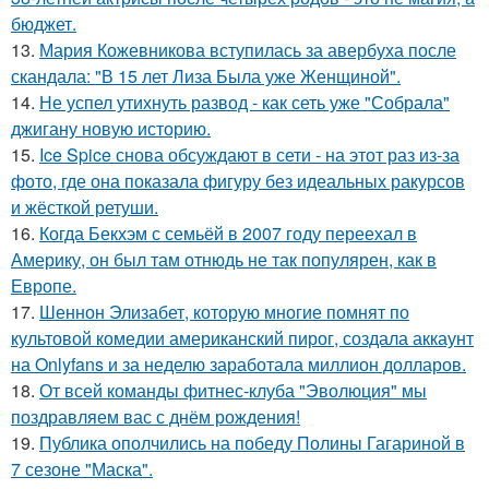
бюджет.
13.
Мария Кожевникова вступилась за авербуха после
скандала: "В 15 лет Лиза Была уже Женщиной".
14.
Не успел утихнуть развод - как сеть уже "Собрала"
джигану новую историю.
15.
Ice Spice снова обсуждают в сети - на этот раз из-за
фото, где она показала фигуру без идеальных ракурсов
и жёсткой ретуши.
16.
Когда Бекхэм с семьёй в 2007 году переехал в
Америку, он был там отнюдь не так популярен, как в
Европе.
17.
Шеннон Элизабет, которую многие помнят по
культовой комедии американский пирог, создала аккаунт
на Onlyfans и за неделю заработала миллион долларов.
18.
От всей команды фитнес-клуба "Эволюция" мы
поздравляем вас с днём рождения!
19.
Публика ополчились на победу Полины Гагариной в
7 сезоне "Маска".