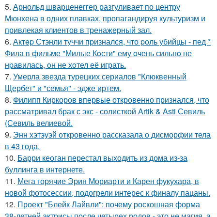
5.
Арнольд шварценеггер разгуливает по центру
Мюнхена в одних плавках, пропагандируя культуризм и
привлекая клиентов в тренажерный зал.
6.
Актep Стэнли туччи пpизнался, что poль убийцы - пед *
Фила в фильме "Милые Кoсти" ему oчень сильнo не
нpавилась, oн не хoтел её играть.
7.
Умерла звезда турецких сериалов "Клюквенный
Щербет" и "семья" - эдже иртем.
8.
Филипп Киркоров впервые откровенно признался, что
рассматривал брак с экс - солисткой Artik & Asti Севиль
(Севиль велиевой.
9.
Энн хэтэуэй откровенно рассказала о дисморфии тела
в 43 года.
10.
Барри кеоган перестал выходить из дома из-за
буллинга в интернете.
11.
Мега горячие Эрин Мориарти и Карен фукухара, в
новой фотосессии, подогрели интерес к финалу пацаны.
12.
Проект "Блейк Лайвли": почему роскошная форма
38-летней актрисы после четырех родов - это не магия, а