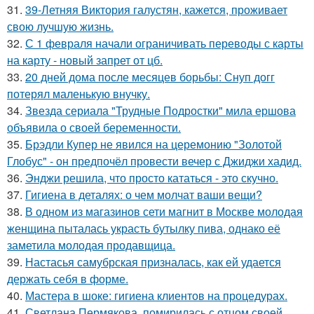
31.
39-Летняя Виктория галустян, кажется, проживает
свою лучшую жизнь.
32.
С 1 февраля начали ограничивать переводы с карты
на карту - новый запрет от цб.
33.
20 дней дома после месяцев борьбы: Снуп догг
потерял маленькую внучку.
34.
Звезда сериала "Трудные Подростки" мила ершова
объявила о своей беременности.
35.
Брэдли Купер не явился на церемонию "Золотой
Глобус" - он предпочёл провести вечер с Джиджи хадид.
36.
Энджи решила, что просто кататься - это скучно.
37.
Гигиена в деталях: о чем молчат ваши вещи?
38.
В одном из магазинов сети магнит в Москве молодая
женщина пыталась украсть бутылку пива, однако её
заметила молодая продавщица.
39.
Настасья самубрская призналась, как ей удается
держать себя в форме.
40.
Мастера в шоке: гигиена клиентов на процедурах.
41.
Светлана Пермякова, помирилась с отцом своей