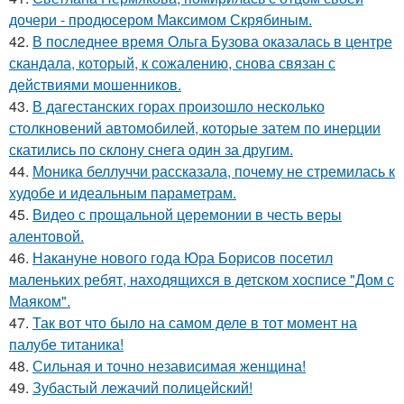
дочери - продюсером Максимом Скрябиным.
42.
В последнее время Ольга Бузова оказалась в центре
скандала, который, к сожалению, снова связан с
действиями мошенников.
43.
В дагестанских горах произошло несколько
столкновений автомобилей, которые затем по инерции
скатились по склону снега один за другим.
44.
Моника беллуччи рассказала, почему не стремилась к
худобе и идеальным параметрам.
45.
Видео с прощальной церемонии в честь веры
алентовой.
46.
Накануне нового года Юра Борисов посетил
маленьких ребят, находящихся в детском хосписе "Дом с
Маяком".
47.
Так вот что было на самом деле в тот момент на
палубе титаника!
48.
Сильная и точно независимая женщина!
49.
Зубастый лежачий полицейский!