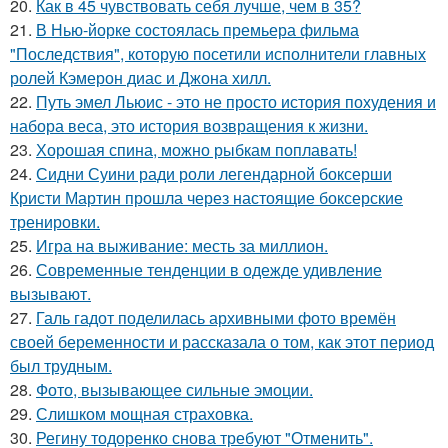
20.
Как в 45 чувствовать себя лучше, чем в 35?
21.
В Нью-йорке состоялась премьера фильма
"Последствия", которую посетили исполнители главных
ролей Кэмерон диас и Джона хилл.
22.
Путь эмел Льюис - это не просто история похудения и
набора веса, это история возвращения к жизни.
23.
Хорошая спина, можно рыбкам поплавать!
24.
Сидни Суини ради роли легендарной боксерши
Кристи Мартин прошла через настоящие боксерские
тренировки.
25.
Игра на выживание: месть за миллион.
26.
Современные тенденции в одежде удивление
вызывают.
27.
Галь гадот поделилась архивными фото времён
своей беременности и рассказала о том, как этот период
был трудным.
28.
Фото, вызывающее сильные эмоции.
29.
Слишком мощная страховка.
30.
Регину тодоренко снова требуют "Отменить".