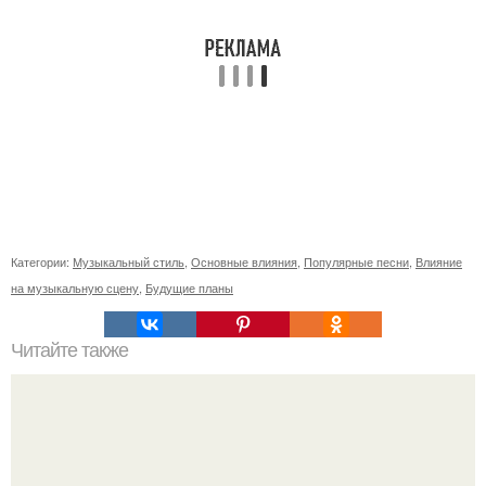
Категории:
Музыкальный стиль
,
Основные влияния
,
Популярные песни
,
Влияние
на музыкальную сцену
,
Будущие планы
Читайте также