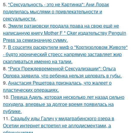
5.
"Сексуальность - это не Картинка": Ани Лорак
поделилась мыслями о привлекательности и
сексуальности.
6.
Эмили ратаковски продала права на свою ещё не
написанную книгу Mother F * Cker издательству Penguin
Press за семизначную сумму.
7.
В соцсетях раскрутили миф о "Кортизоловом Животе"
- будто хронический стресс напрямую заставляет жир
скапливаться именно на талии.
8.
"Риск Преждевременной Сексуализации": Ольга
Орлова заявила, что ребенка нельзя целовать в губы.
9.
Анастасия Решетова призналась, что жалеет о
пластических операциях.
10.
Певица Адель, которая несколько лет назад сильно
похудела, впервые за долгое время появилась на
публике.
11.
Свадьбу иды Галич у мидаграбинского озера в
Осетии интернет встретил не аплодисментами, а
обвинениями.