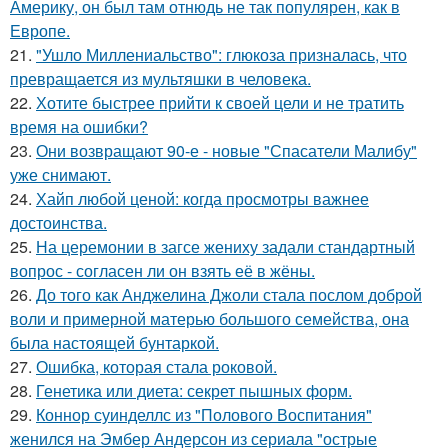
Америку, он был там отнюдь не так популярен, как в
Европе.
21.
"Ушло Миллениальство": глюкоза призналась, что
превращается из мультяшки в человека.
22.
Хотите быстрее прийти к своей цели и не тратить
время на ошибки?
23.
Они возвращают 90-е - новые "Спасатели Малибу"
уже снимают.
24.
Хайп любой ценой: когда просмотры важнее
достоинства.
25.
На церемонии в загсе жениху задали стандартный
вопрос - согласен ли он взять её в жёны.
26.
До того как Анджелина Джоли стала послом доброй
воли и примерной матерью большого семейства, она
была настоящей бунтаркой.
27.
Ошибка, которая стала роковой.
28.
Генетика или диета: секрет пышных форм.
29.
Коннор суинделлс из "Полового Воспитания"
женился на Эмбер Андерсон из сериала "острые