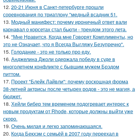
12.
20-21 Июня в Санкт-петербурге прошли
соревнования по триатлону "медный всадник 51.
13.
Модный манифест: почему ироничный ответ вали
карнавал о корсетах стал бьюти - трендом этого лета.
14.
"Мне Нравится, Когда мне Говорят Комплименты, но
это не Означает, что я Всегда Выгляжу Безупречно".
15.
Голодание - это не только про еду.
16.
Анджелина Джоли одержала победу в суде в
многолетнем конфликте с бывшим мужем Брэдом
питтом.
17.
Проект "Блейк Лайвли": почему роскошная форма
38-летней актрисы после четырех родов - это не магия, а
бюджет.
18.
Хейли бибер тем временем подогревает интерес к
новым продуктам от Rhode, которые должны выйти уже
скоро.
19.
Очень милая и легко запоминающаяся.
20.
Когда Бекхэм с семьёй в 2007 году переехал в