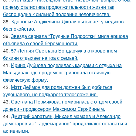
почему статистика продолжительности жизни так
беспощадна к сильной половине человечества.
38.
Здоровье Анджелины Джоли вызывает у медиков
беспокойство.
39.
Звезда сериала "Трудные Подростки" мила ершова
объявила о своей беременности.
40.
57-Летняя Светлана Бондарчук в откровенном
бикини отдыхает на гоа с семьей.
41.
Ирина Дубцова поделилась кадрами с отдыха на
Мальдивах, где продемонстрировала отличную
физическую форму.
42.
Мэтт Деймон для роли должен был добиться
худощавого, но поджарого телосложения.
43.
Светлана Пермякова, помирилась с отцом своей
дочери - продюсером Максимом Скрябиным.
44.
Дмитрий харатьян, Михаил мамаев и Александр
домогаров из "Гардемаринов" продолжают оставаться
активными.