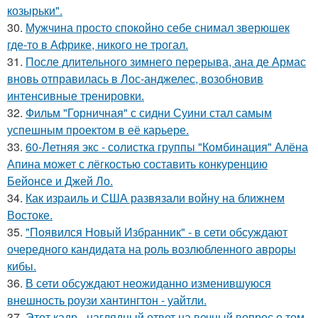
козырьки".
30.
Мужчина просто спокойно себе снимал зверюшек
где-то в Африке, никого не трогал.
31.
После длительного зимнего перерыва, ана де Армас
вновь отправилась в Лос-анджелес, возобновив
интенсивные тренировки.
32.
Фильм "Горничная" с сидни Суини стал самым
успешным проектом в её карьере.
33.
60-Летняя экс - солистка группы "Комбинация" Алёна
Апина может с лёгкостью составить конкуренцию
Бейонсе и Джей Ло.
34.
Как израиль и США развязали войну на ближнем
Востоке.
35.
"Появился Новый Избранник" - в сети обсуждают
очередного кандидата на роль возлюбленного авроры
кибы.
36.
В сети обсуждают неожиданно изменившуюся
внешность роузи хантингтон - уайтли.
37.
Этот кадр - наглядный ответ на вечный вопрос о том,