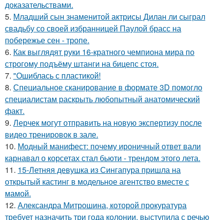
доказательствами.
5.
Младший сын знаменитой актрисы Дилан ли сыграл
свадьбу со своей избранницей Паулой брасс на
побережье сен - тропе.
6.
Как выглядят руки 16-кратного чемпиона мира по
строгому подъёму штанги на бицепс стоя.
7.
"Ошиблась с пластикой!
8.
Специальное сканирование в формате 3D помогло
специалистам раскрыть любопытный анатомический
факт.
9.
Лерчек могут отправить на новую экспертизу после
видео тренировок в зале.
10.
Модный манифест: почему ироничный ответ вали
карнавал о корсетах стал бьюти - трендом этого лета.
11.
15-Летняя девушка из Сингапура пришла на
открытый кастинг в модельное агентство вместе с
мамой.
12.
Александра Митрошина, которой прокуратура
требует назначить три года колонии, выступила с речью