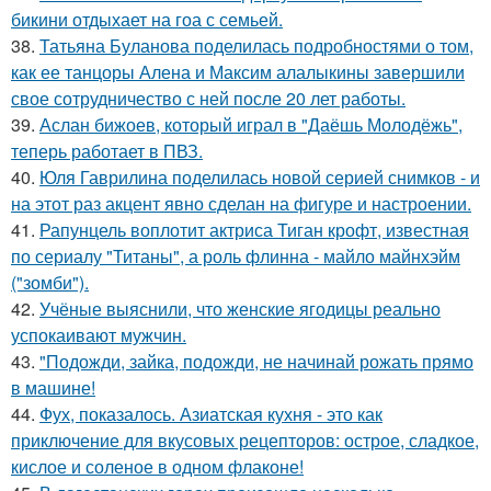
бикини отдыхает на гоа с семьей.
38.
Татьяна Буланова поделилась подробностями о том,
как ее танцоры Алена и Максим алалыкины завершили
свое сотрудничество с ней после 20 лет работы.
39.
Аслан бижоев, который играл в "Даёшь Молодёжь",
теперь работает в ПВЗ.
40.
Юля Гаврилина поделилась новой серией снимков - и
на этот раз акцент явно сделан на фигуре и настроении.
41.
Рапунцель воплотит актриса Тиган крофт, известная
по сериалу "Титаны", а роль флинна - майло майнхэйм
("зомби").
42.
Учёные выяснили, что женские ягодицы реально
успокаивают мужчин.
43.
"Подожди, зайка, подожди, не начинай рожать прямо
в машине!
44.
Фух, показалось. Азиатская кухня - это как
приключение для вкусовых рецепторов: острое, сладкое,
кислое и соленое в одном флаконе!