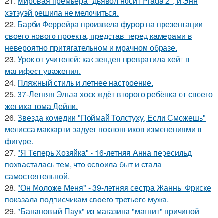
21.
Мировая премьера "дьявол носит Prada 2", и Энн
хэтэуэй решила не мелочиться.
22.
Барби Феррейра произвела фурор на презентации
своего нового проекта, представ перед камерами в
невероятно притягательном и мрачном образе.
23.
Урок от учителей: как зендея превратила хейт в
манифест уважения.
24.
Пляжный стиль и летнее настроение.
25.
37-Летняя Эльза хоск ждёт второго ребёнка от своего
жениха тома Дейли.
26.
Звезда комедии "Поймай Толстуху, Если Сможешь"
мелисса маккарти радует поклонников изменениями в
фигуре.
27.
"Я Теперь Хозяйка" - 16-летняя Анна пересильд
похвасталась тем, что освоила быт и стала
самостоятельной.
28.
"Он Моложе Меня" - 39-летняя сестра Жанны Фриске
показала подписчикам своего третьего мужа.
29.
"Банановый Паук" из магазина "магнит" причиной