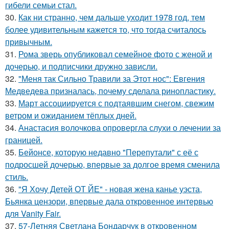
гибели семьи стал.
30.
Как ни странно, чем дальше уходит 1978 год, тем
более удивительным кажется то, что тогда считалось
привычным.
31.
Рома зверь опубликовал семейное фото с женой и
дочерью, и подписчики дружно зависли.
32.
"Меня так Сильно Травили за Этот нос": Евгения
Медведева призналась, почему сделала ринопластику.
33.
Март ассоциируется с подтаявшим снегом, свежим
ветром и ожиданием тёплых дней.
34.
Анастасия волочкова опровергла слухи о лечении за
границей.
35.
Бейонсе, которую недавно "Перепутали" с её с
подросшей дочерью, впервые за долгое время сменила
стиль.
36.
"Я Хочу Детей ОТ ЙЕ" - новая жена канье уэста,
Бьянка цензори, впервые дала откровенное интервью
для Vanity Fair.
37.
57-Летняя Светлана Бондарчук в откровенном