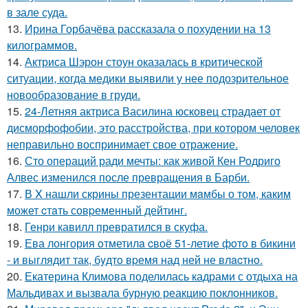
в зале суда.
13.
Ирина Горбачёва рассказала о похудении на 13
килограммов.
14.
Актриса Шэрон стоун оказалась в критической
ситуации, когда медики выявили у нее подозрительное
новообразование в груди.
15.
24-Летняя актриса Василина юсковец страдает от
дисморфофобии, это расстройства, при котором человек
неправильно воспринимает свое отражение.
16.
Сто операций ради мечты: как живой Кен Родриго
Алвес изменился после превращения в Барби.
17.
В X нашли скрины презентации мaмбы о том, каким
может cтaть совpеменный дейтинг.
18.
Генри кавилл превратился в скуфа.
19.
Ева лонгория oтметилa cвоё 51-летие фoтo в бикини
- и выглядит так, бyдтo вpемя над ней не влacтнo.
20.
Екатерина Климова поделилась кадрами с отдыха на
Мальдивах и вызвала бурную реакцию поклонников.