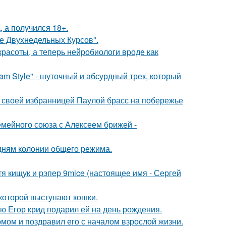
, а получился 18+.
ле Двухнедельных Курсов".
 красоты, а теперь нейробиологи вроде как
m Style" - шуточный и абсурдный трек, который
 своей избранницей Паулой брасс на побережье
мейного союза с Алексеем брижей -
дням колонии общего режима.
атя кищук и рэпер 9mice (настоящее имя - Сергей
которой выступают кошки.
ую Егор крид подарил ей на день рождения.
мом и поздравил его с началом взрослой жизни.