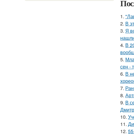
Пос
1.
"Ла
2.
В э
3.
Я в
нашли
4.
В 2
вообщ
5.
Мла
сен - 
6.
В н
хорео
7.
Ран
8.
Арт
9.
В с
Дмитр
10.
Уч
11.
Ди
12.
55