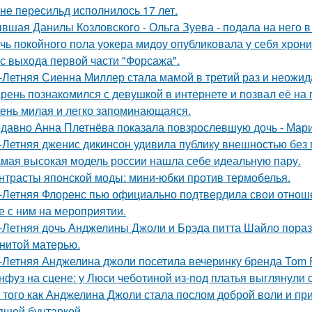
не пересильд исполнилось 17 лет.
вшая Данилы Козловского - Ольга Зуева - подала на него в
чь покойного пола уокера мидоу опубликовала у себя хроник
 с выхода первой части "Форсажа".
-Летняя Сиенна Миллер стала мамой в третий раз и неожид
рень познакомился с девушкой в интернете и позвал её на 
ень милая и легко запоминающаяся.
давно Анна Плетнёва показала повзрослевшую дочь - Мари
-Летняя дженис дикинсон удивила публику внешностью без 
мая высокая модель россии нашла себе идеальную пару.
нтрасты японской моды: мини-юбки против термобелья.
-Летняя Флоренс пью официально подтвердила свои отнош
е с ним на мероприятии.
-Летняя дочь Анджелины Джоли и Брэда питта Шайло пораз
нитой матерью.
-Летняя Анджелина джоли посетила вечеринку бренда Tom 
нфуз на сцене: у Люси чеботиной из-под платья выглянули с
 того как Анджелина Джоли стала послом доброй воли и п
ящей бунтаркой.