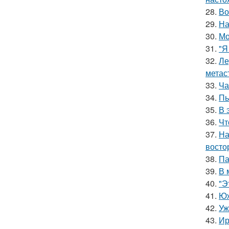
28.
Во
29.
На
30.
Мо
31.
"Я
32.
Ле
метас
33.
Ча
34.
Пь
35.
В 
36.
Чт
37.
На
восто
38.
Па
39.
В 
40.
"Э
41.
Юж
42.
Уж
43.
Ир