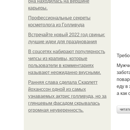
она находилась на вершине
карьеры.
Профессиональные секреты
косметолога из Голливуда
Встречайте новый 2022 год свиньи:
лучшие идеи для празднования
В соцсетях набирают популярность
Требо
чипсы из крапивы, которые
Мужчи
пользователи в комментариях
забота
называют неожиданно вкусными.
повар
Ранняя слава сделала Скарлетт
еду в 
йоханссон одной из самых
а как 
узнаваемых актрис голливуда, но за
глянцевым фасадом скрывалась
читат
огромная неуверенность.