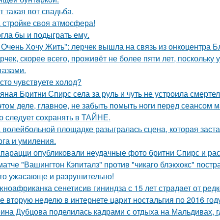
т такая вот свадьба.
 стройке своя атмосфера!
гла бы и подыграть ему.
 Очень Хочу Жить": лерчек вышла на связь из онкоцентра Б
рчек, скорее всего, проживёт не более пяти лет, поскольку 
тазами.
сто чувствуете холод?
яная Бритни Спирс села за руль и чуть не устроила смерте
этом деле, главное, не забыть помыть ноги перед сеансом 
о следует сохранять в ТАЙНЕ.
 волейбольной площадке разыгралась сцена, которая заста
рга и умиления.
парацци опубликовали неудачные фото бритни Спирс и рас
матче "Вашингтон Кэпиталз" против "чикаго блэкхокс" пост
то ужасающе и разрушительно!
ноафриканка сенетисив гининдза с 15 лет страдает от редк
е вторую неделю в интернете царит ностальгия по 2016 год
ина Дубцова поделилась кадрами с отдыха на Мальдивах, 