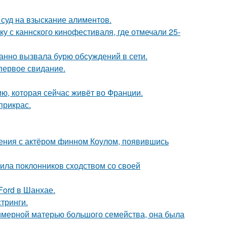
 суд на взыскание алиментов.
у с каннского кинофестиваля, где отмечали 25-
анно вызвала бурю обсуждений в сети.
первое свидание.
ю, которая сейчас живёт во Франции.
прикрас.
ения с актёром финном Коулом, появившись
ила поклонников сходством со своей
Ford в Шанхае.
тринги.
римерной матерью большого семейства, она была