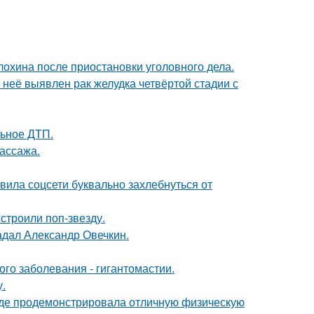
лохина после приостановки уголовного дела.
у неё выявлен рак желудка четвёртой стадии с
льное ДТП.
массажа.
вила соцсети буквально захлебнуться от
строили поп-звезду.
радал Александр Овечкин.
ого заболевания - гигантомастии.
у.
где продемонстрировала отличную физическую