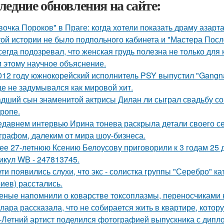
ледние обновления на сайте:
вочка Пороков" в Праге: когда хотели показать драму азарта
той истории не было подпольного кабинета и "Мастера Пос
сегда подозревал, что женская грудь полезна не только для
 этому научное объяснение.
012 году южнокорейский исполнитель PSY выпустил "Gangna
е не задумывался как мировой хит.
дший сын знаменитой актрисы Дилан ли сыграл свадьбу со
тропе.
едавнем интервью Ирина тонева раскрыла детали своего се
графом, далеким от мира шоу-бизнеса.
ее 27-летнюю Ксению Белоусову приговорили к 3 годам 25 
икул WB - 247813745.
ети появились слухи, что экс - солистка группы "Серебро" к
иев) расстались.
еные напомнили о коварстве токсоплазмы, переносчиками 
лара рассказала, что не собирается жить в квартире, котор
-Летний артист поделился фотографией выпускника с дипло