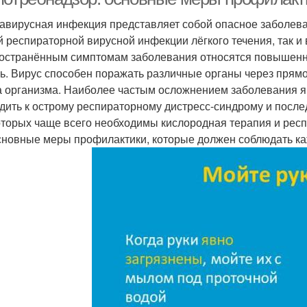
авирусная инфекция представляет собой опасное заболеван
й респираторной вирусной инфекции лёгкого течения, так и
остранённым симптомам заболевания относятся повышенна
ь. Вирус способен поражать различные органы через пря
а организма. Наиболее частым осложнением заболевания я
дить к острому респираторному дистресс-синдрому и посл
оторых чаще всего необходимы кислородная терапия и рес
сновные меры профилактики, которые должен соблюдать ка