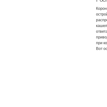
Корон
остро
распр
кашел
ответ
приво
при к
Вот о