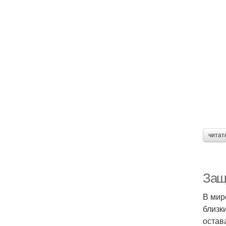
читат
Защ
В мир
близк
остав