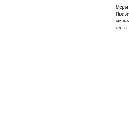
Меры 
Прави
миним
гель 