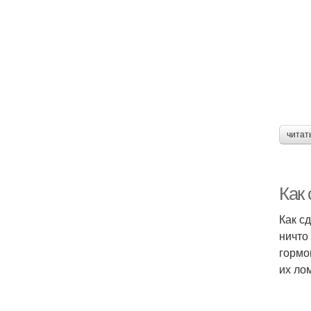
читат
Как
Как с
ничто
гормо
их ло