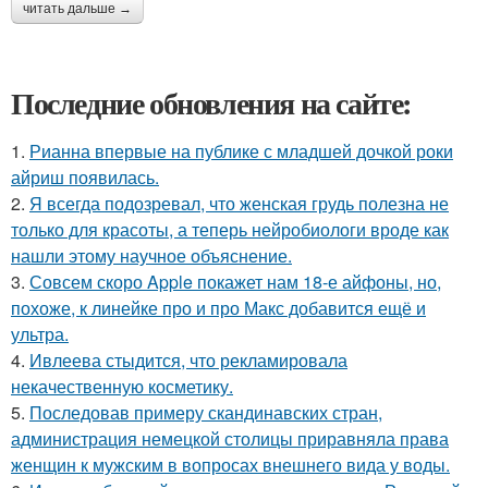
читать дальше →
Последние обновления на сайте:
1.
Рианна впервые на публике с младшей дочкой роки
айриш появилась.
2.
Я всегда подозревал, что женская грудь полезна не
только для красоты, а теперь нейробиологи вроде как
нашли этому научное объяснение.
3.
Совсем скоро Apple покажет нам 18-е айфоны, но,
похоже, к линейке про и про Макс добавится ещё и
ультра.
4.
Ивлеева стыдится, что рекламировала
некачественную косметику.
5.
Последовав примеру скандинавских стран,
администрация немецкой столицы приравняла права
женщин к мужским в вопросах внешнего вида у воды.