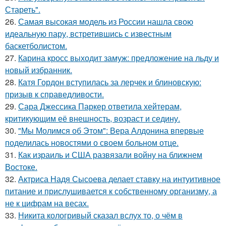
Стареть".
26.
Самая высокая модель из России нашла свою
идеальную пару, встретившись с известным
баскетболистом.
27.
Карина кросс выходит замуж: предложение на льду и
новый избранник.
28.
Катя Гордон вступилась за лерчек и блиновскую:
призыв к справедливости.
29.
Сара Джессика Паркер ответила хейтерам,
критикующим её внешность, возраст и седину.
30.
"Мы Молимся об Этом": Вера Алдонина впервые
поделилась новостями о своем больном отце.
31.
Как израиль и США развязали войну на ближнем
Востоке.
32.
Актриса Надя Сысоева делает ставку на интуитивное
питание и прислушивается к собственному организму, а
не к цифрам на весах.
33.
Никита кологривый сказал вслух то, о чём в