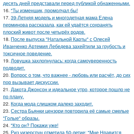
десять дней представали перед публикой обнаженными.
16.
"Ты изменщик, промолчал бы!
17.
39-Летняя модель и многодетная мама Елена
перминова рассказала, как ей удаётся сохранять
плоский живот после четырёх родов.
18.
После выпуска "Натальной Карты" с Олесей
Иванченко Артемия Лебедева захейтили за грубость и
токсичное поведение.
19.
Ловушка захлопнулась: когда самоуверенность
подводит.
20.
Вопрос о том, что важнее - любовь или расчёт, до сих
пор вызывает дискуссии.
21.
Дакота Джонсон и идеальное утро, которое пошло не
по плану.
22.
Когда мода слишком далеко заходит.
23.
Сестра Бьянки цензори повторила её самые смелые
"Голые" образы.
24.
"Кто он? Покажи уже!
25.
Риз уизерспун отметила 50-летие: "Мне Нравится