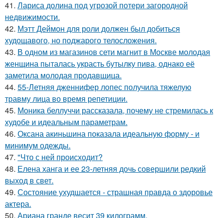
41.
Лариса долина под угрозой потери загородной
недвижимости.
42.
Мэтт Деймон для роли должен был добиться
худощавого, но поджарого телосложения.
43.
В одном из магазинов сети магнит в Москве молодая
женщина пыталась украсть бутылку пива, однако её
заметила молодая продавщица.
44.
55-Летняя дженнифер лопес получила тяжелую
травму лица во время репетиции.
45.
Моника беллуччи рассказала, почему не стремилась к
худобе и идеальным параметрам.
46.
Оксана акиньшина показала идеальную форму - и
минимум одежды.
47.
"Что с ней происходит?
48.
Елена ханга и ее 23-летняя дочь совершили редкий
выход в свет.
49.
Состояние ухудшается - страшная правда о здоровье
актера.
50.
Ариана гранде весит 39 килограмм.