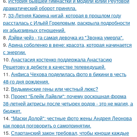
6.
История бывшей гимнастки и модели юлии Реутовой
драматический оборот приняла.
7.
33-Летняя Карина нигай, которая в прошлом году
рассталась с Ильёй Гореловым, раскрыла подробности
их абьюзивных отношений.
8.
Дэйви чейз - та самая девочка из "Звонка умерла".
9.
Арина соболенко в вене: красота, которая начинается
с энергии.
10.
Анастасия костенко поддержала Анастасию
Решетову в дебюте в качестве телеведущей.
11.
Анфиса Чехова поделилась фото в бикини в честь
48-го дня рождения.
12.
Ведьминские гены или честный люкс?
13.
Проект "Блейк Лайвли": почему роскошная форма
38-летней актрисы после четырех родов - это не магия, а
бюджет.
14.
"Маски Долой": честные фото жены Андрея Леонова
как повод поговорить о самопринятии.
15.
Спартанский закон требовал, чтобы юноши каждые