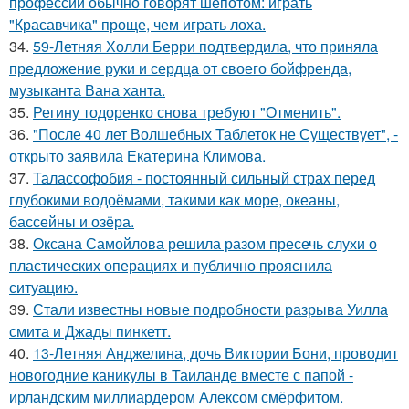
профессии обычно говорят шёпотом: играть
"Красавчика" проще, чем играть лоха.
34.
59-Летняя Холли Берри подтвердила, что приняла
предложение руки и сердца от своего бойфренда,
музыканта Вана ханта.
35.
Регину тодоренко снова требуют "Отменить".
36.
"После 40 лет Волшебных Таблеток не Существует", -
открыто заявила Екатерина Климова.
37.
Талассофобия - постоянный сильный страх перед
глубокими водоёмами, такими как море, океаны,
бассейны и озёра.
38.
Оксана Самойлова решила разом пресечь слухи о
пластических операциях и публично прояснила
ситуацию.
39.
Стали известны новые подробности разрыва Уилла
смита и Джады пинкетт.
40.
13-Летняя Анджелина, дочь Виктории Бони, проводит
новогодние каникулы в Таиланде вместе с папой -
ирландским миллиардером Алексом смёрфитом.