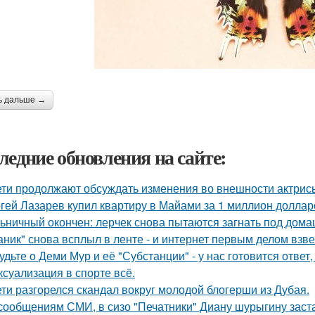
ь дальше →
ледние обновления на сайте:
ети продолжают обсуждать изменения во внешности актрис
гей Лазарев купил квартиру в Майами за 1 миллион доллар
ьничный окончен: лерчек снова пытаются загнать под домаш
аник" снова всплыл в ленте - и интернет первым делом взве
удьте о Деми Мур и её "Субстанции" - у нас готовится отве
 ксуализация в спорте всё.
ети разгорелся скандал вокруг молодой блогерши из Дубая.
сообщениям СМИ, в сизо "Печатники" Диану шурыгину заста