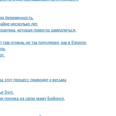
ою беременность.
айне несколько лет.
практика, которая помогла замедлиться,
л там отнюдь не так популярен, как в Европе.
ла.
ют.
да этот процесс приводит к весьма
я Syrn.
йви похожа на свою маму Бейонсе.
.