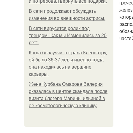
и потребовал вернуть все подарки.
грече
желез
В сети продолжают обсуждать
котор
изменения во внешности актрисы.
распо
В сети вирусится ролик под
обозн
трендом "Как мы Изменились за 20
часте
лет".
Когда беллуччи сыграла Клеопатру,
ей было 36-37 лет, и именно тогда
она находилась на вершине
карьеры.
Жена Курбана Омарова Валерия
оказалась в центре скандала после
визита блогера Марины ильиной в
её косметологическую клинику.