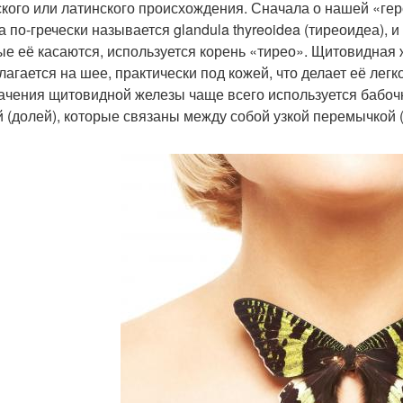
ского или латинского происхождения. Сначала о нашей «г
а по-гречески называет­ся glandula thyreoidea (тиреоидеа), 
ые её касаются, используется корень «тирео». Щитовидная 
лагается на шее, практически под кожей, что делает её лег
ачения щитовидной железы чаще всего используется бабочка
й (долей), которые связаны между собой узкой перемычкой (