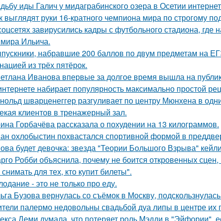
дьбу иды Галич у мидаграбинского озера в Осетии интерне
к выглядят руки 16-кратного чемпиона мира по строгому по
соцсетях завирусились кадры с футбольного стадиона, где 
мира Ильича.
пускники, набравшие 200 баллов по двум предметам на ЕГ
нацией из трёх пятёрок.
етлана Иванова впервые за долгое время вышла на публику
интернете набирает популярность максимально простой рец
нольд шварценеггер разгуливает по центру Мюнхена в одни
екая клиентов в тренажерный зал.
ина Горбачёва рассказала о похудении на 13 килограммов.
ан охлобыстин похвастался спортивной формой в преддве
ова будет девочка: звезда "Теории Большого Взрыва" кейли
рго Робби объяснила, почему не боится откровенных сцен, в
снимать для тех, кто купит билеты".
лодание - это не только про еду.
ьга Бузова вернулась со съёмок в Москву, подскользнулась
тели палермо недовольны свадьбой дуа липы в центре их 
екса Деми думала, что потеряет роль Мэдди в "Эйфории", е