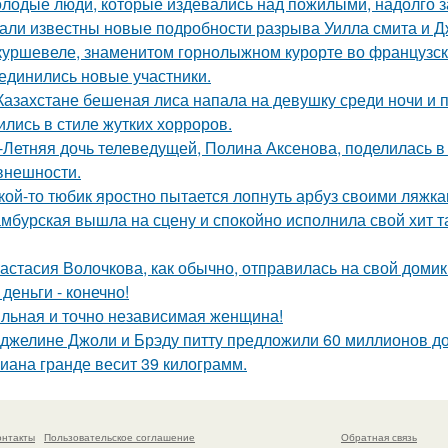
лодые люди, которые издевались над пожилыми, надолго за
али известны новые подробности разрыва Уилла смита и Д
куршевеле, знаменитом горнолыжном курорте во французски
единились новые участники.
Казахстане бешеная лиса напала на девушку среди ночи и 
ились в стиле жутких хорроров.
-Летняя дочь телеведущей, Полина Аксенова, поделилась в 
 внешности.
кой-то тюбик яростно пытается лопнуть арбуз своими ляжка
мбурская вышла на сцену и спокойно исполнила свой хит так
астасия Волочкова, как обычно, отправилась на свой домик
 деньги - конечно!
льная и точно независимая женщина!
джелине Джоли и Брэду питту предложили 60 миллионов д
иана гранде весит 39 килограмм.
онтакты
Пользовательское соглашение
Обратная связь