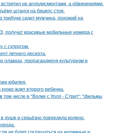
т встретил не аплодисментами, а обвинениями.
дъёму штанги на бицепс стоя.
на трибуне сидит мужчина, похожий на
Э, получат красивые мобильные номера с
 с супругом.
епт летнего десерта.
х плавках, пропагандируя культуризм и
рии юбилея.
 куоко ждет второго ребенка.
 том числе в "Волке с Уолл - Стрит": "фильмы
 в душе и серьёзно повредила колено.
города.
сли не будет соглашаться на интимные и