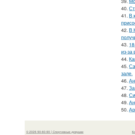
39.
Мо
40.
Ст
41.
В 
присо
42.
В 
получ
43.
18
из-за
44.
Ка
45.
Са
зале.
46.
Ан
47.
За
48.
Си
49.
Ан
50.
Ар
© 2026 90-60-90 | Спортивные девушки
К