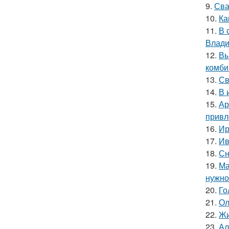
9.
Сва
10.
Ка
11.
В 
Влади
12.
Вы
комби
13.
Св
14.
В 
15.
Ар
привл
16.
Ир
17.
Ив
18.
Сн
19.
Ма
нужно 
20.
Го
21.
Ол
22.
Жи
23.
Ал