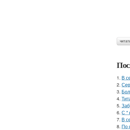
читат
Пос
1.
В с
2.
Сер
3.
Бол
4.
Тит
5.
Заб
6.
С *
7.
В с
8.
По 