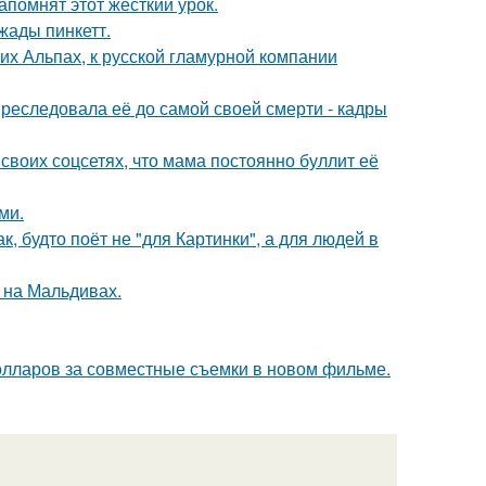
помнят этот жесткий урок.
жады пинкетт.
х Альпах, к русской гламурной компании
преследовала её до самой своей смерти - кадры
своих соцсетях, что мама постоянно буллит её
ми.
, будто поёт не "для Картинки", а для людей в
 на Мальдивах.
олларов за совместные съемки в новом фильме.