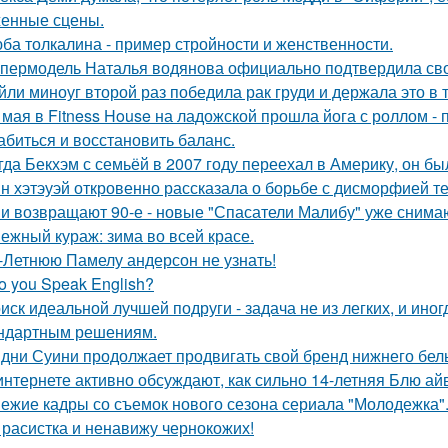
енные сцены.
ба толкалина - пример стройности и женственности.
пермодель Наталья водянова официально подтвердила св
йли миноуг второй раз победила рак груди и держала это в т
 мая в Fitness House на ладожской прошла йога с роллом - 
абиться и восстановить баланс.
гда Бекхэм с семьёй в 2007 году переехал в Америку, он бы
н хэтэуэй откровенно рассказала о борьбе с дисморфией те
и возвращают 90-е - новые "Спасатели Малибу" уже снима
ежный кураж: зима во всей красе.
-Летнюю Памелу андерсон не узнать!
o you Speak English?
иск идеальной лучшей подруги - задача не из легких, и иног
ндартным решениям.
дни Суини продолжает продвигать свой бренд нижнего бель
интернете активно обсуждают, как сильно 14-летняя Блю а
ежие кадры со съемок нового сезона сериала "Молодежка"
 расистка и ненавижу чернокожих!