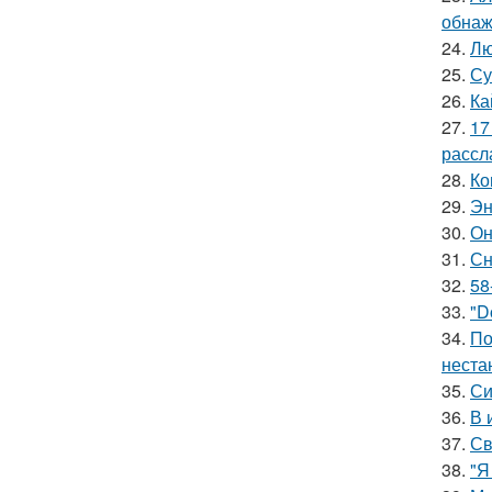
обнаж
24.
Лю
25.
Су
26.
Ка
27.
17
рассл
28.
Ко
29.
Эн
30.
Он
31.
Сн
32.
58
33.
"D
34.
По
неста
35.
Си
36.
В 
37.
Св
38.
"Я